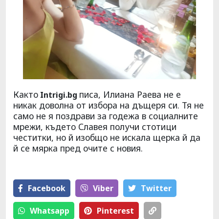
Както
писа, Илиана Раева не е
Intrigi.
bg
никак доволна от избора на дъщеря си. Тя не
само не я поздрави за годежа в социалните
мрежи, където Славея получи стотици
честитки, но й изобщо не искала щерка й да
й се мярка пред очите с новия.
Facebook
Viber
Тwitter
Whatsapp
Pinterest