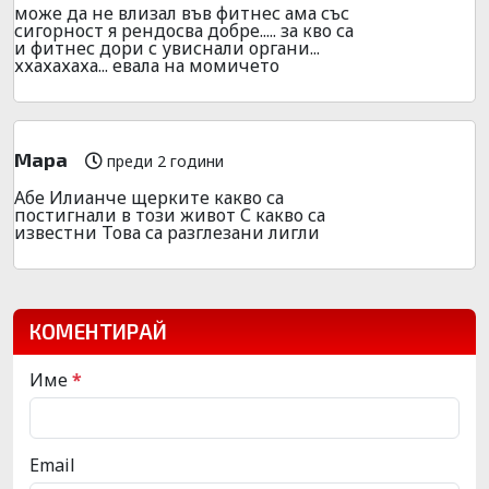
може да не влизал във фитнес ама със
сигорност я рендосва добре..... за кво са
и фитнес дори с увиснали органи...
ххахахаха... евала на момичето
Мара
преди 2 години
Абе Илианче щерките какво са
постигнали в този живот С какво са
известни Това са разглезани лигли
КОМЕНТИРАЙ
Име
*
Email