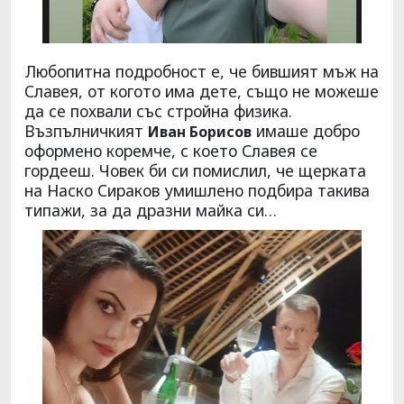
Любопитна подробност е, че бившият мъж на
Славея, от когото има дете, също не можеше
да се похвали със стройна физика.
Възпълничкият
имаше добро
Иван Борисов
оформено коремче, с което Славея се
гордееш. Човек би си помислил, че щерката
на Наско Сираков умишлено подбира такива
типажи, за да дразни майка си…