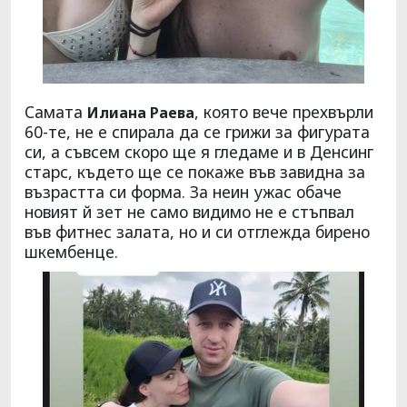
Самата
, която вече прехвърли
Илиана Раева
60-те, не е спирала да се грижи за фигурата
си, а съвсем скоро ще я гледаме и в Денсинг
старс, където ще се покаже във завидна за
възрастта си форма. За неин ужас обаче
новият й зет не само видимо не е стъпвал
във фитнес залата, но и си отглежда бирено
шкембенце.