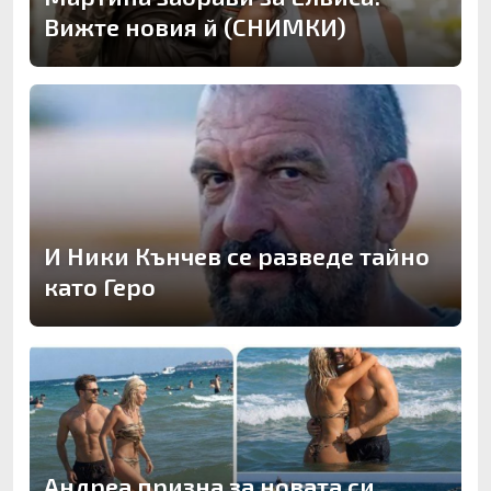
Вижте новия й (СНИМКИ)
И Ники Кънчев се разведе тайно
като Геро
Андреа призна за новата си