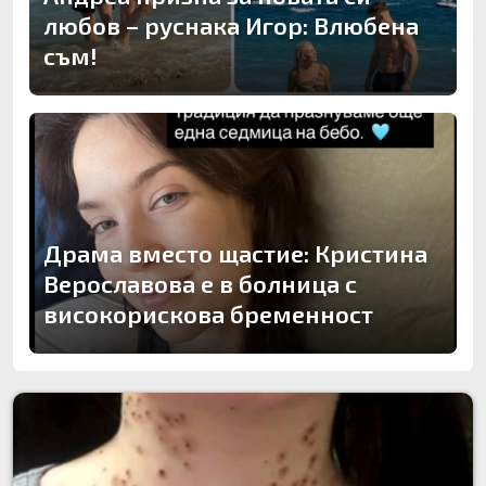
любов – руснака Игор: Влюбена
съм!
Драма вместо щастие: Кристина
Верославова е в болница с
високорискова бременност