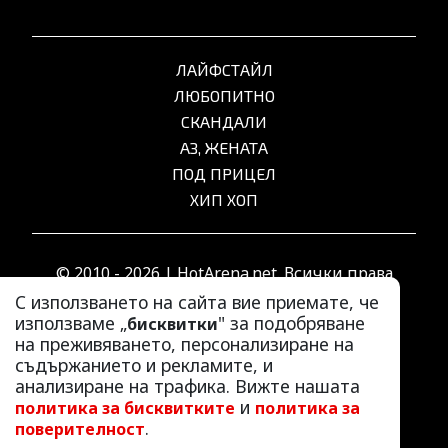
ЛАЙФСТАЙЛ
ЛЮБОПИТНО
СКАНДАЛИ
АЗ, ЖЕНАТА
ПОД ПРИЦЕЛ
ХИП ХОП
© 2010 - 2026 | HotArena.net. Всички права
запазени.
С използването на сайта вие приемате, че
използваме „
" за подобряване
бисквитки
на преживяването, персонализиране на
РЕКЛАМА
съдържанието и рекламите, и
КОНТАКТИ
анализиране на трафика. Вижте нашата
и
политика за бисквитките
политика за
ОБЩИ УСЛОВИЯ
.
поверителност
ПОЛИТИКА ЗА ПОВЕРИТЕЛНОСТ