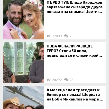
ПЪРВО ТУК: Владо Караджов
заряза жена си заради друга,
показа я на снимка! Цвети:
Ти си фалшив герой!
22099
2
НОВА ЖЕНА ЛИ РАЗВЕДЕ
ГЕРО? Стопи 50 кила,
подмлади се и сложи край
на 20-годишен брак
20272
28
4 месеца след трагедията:
Елинор се показа! Щерката
на Боби Михайлов на море с
майка си