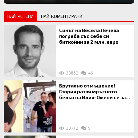
НАЙ-ЧЕТЕНИ
НАЙ-КОМЕНТИРАНИ
Синът на Весела Лечева
погреба със себе си
биткойни за 2 млн. евро
33852
46
Брутално отмъщение!
Глория развя мръсното
бельо на Илия: Ожени се за
120 кг жена, заряза Симона,
за да гледа чуждо дете!
33712
9