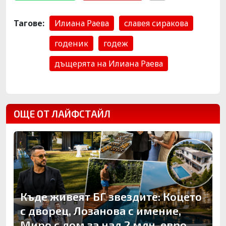
Тагове:
Илиана Раева
славея сиракова
годеник
годеж
дъщерята на Илиана Раева
ОЩЕ ОТ ЛАЙФСТАЙЛ
Къде живеят БГ звездите: Коцето
с дворец, Лозанова с имение,
Миро с дом за над 2 млн. евро