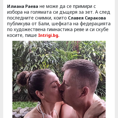
не може да се примири с
Илиана Раева
избора на голямата си дъщеря за зет. А след
последните снимки, които
Славея Сиракова
публикува от Бали, шефката на федерацията
по художествена гимнастика реве и си скубе
косите, пише
Intrigi.bg
.