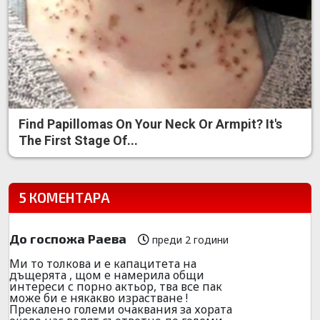
Find Papillomas On Your Neck Or Armpit? It's
The First Stage Of...
5 КОМЕНТАРА
До госпожа Раева
преди 2 години
Ми то толкова и е капацитета на
дъщерята , щом е намерила общи
интереси с порно актьор, тва все пак
може би е някакво израстване !
Прекалено големи очаквания за хората