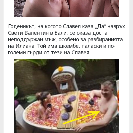
Годеникът, на когото Славея каза „Да“ навръх
Свети Валентин в Бали, се оказа доста
неподдържан мъж, особено за разбиранията
на Илиана. Той има шкембе, паласки и по-
големи гърди от тези на Славея.