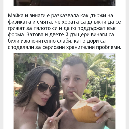
Майка й винаги е разказвала как държи на
физиката и смята, че хората са длъжни да се
грижат за тялото си и да го поддържат във
форма. Затова и двете й дъщери винаги са
били изключително слаби, като дори са
споделяли за сериозни хранителни проблеми.