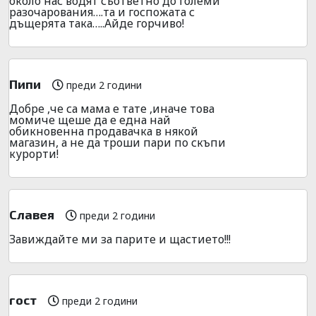
около нас водят съответно до големи
разочарования….та и госпожата с
дъщерята така…..Айде горчиво!
Пипи
преди 2 години
Добре ,че са мама е тате ,иначе това
момиче щеше да е една най
обикновенна продавачка в някой
магазин, а не да троши пари по скъпи
курорти!
Славея
преди 2 години
Завиждайте ми за парите и щастието!!!
гост
преди 2 години