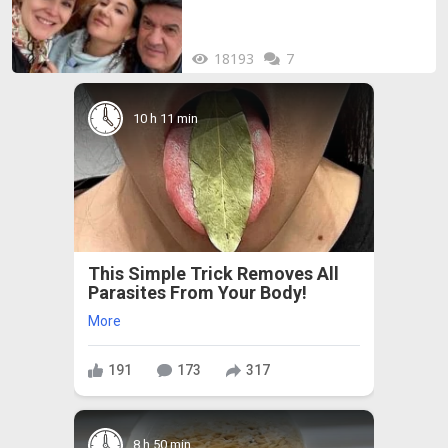
18193
7
10 h 11 min
This Simple Trick Removes All
Parasites From Your Body!
More
191
173
317
8 h 50 min