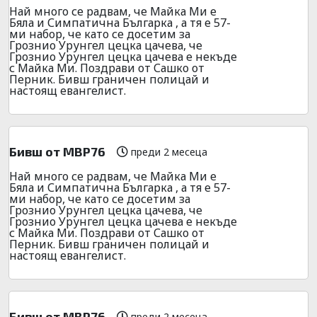
Най много се радвам, че Майка Ми е
Бяла и Симпатична Българка , а тя е 57-
ми набор, че като се досетим за
Грознио Урунгел цецка цачева, че
Грознио Урунгел цецка цачева е некъде
с Майка Ми. Поздрави от Сашко от
Перник. Бивш граничен полицай и
настоящ евангелист.
Бивш от МВР76
преди 2 месеца
Най много се радвам, че Майка Ми е
Бяла и Симпатична Българка , а тя е 57-
ми набор, че като се досетим за
Грознио Урунгел цецка цачева, че
Грознио Урунгел цецка цачева е некъде
с Майка Ми. Поздрави от Сашко от
Перник. Бивш граничен полицай и
настоящ евангелист.
Бивш от МВР76
преди 2 месеца