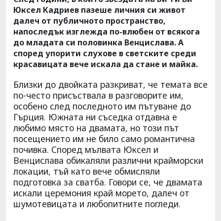
Юксел Кадриев пазеше личния си живот
далеч от публичното пространство,
напоследък изглежда по-влюбен от всякога
до младата си половинка Венцислава. А
според упорити слухове в светските среди
красавицата вече искала да стане и майка.
Близки до двойката разкриват, че темата все
по-често присъствала в разговорите им,
особено след последното им пътуване до
Гърция. Южната ни съседка отдавна е
любимо място на двамата, но този път
посещението им не било само романтична
почивка. Според мълвата Юксел и
Венцислава обикаляли различни крайморски
локации, тъй като вече обмисляли
подготовка за сватба. Говори се, че двамата
искали церемония край морето, далеч от
шумотевицата и любопитните погледи.