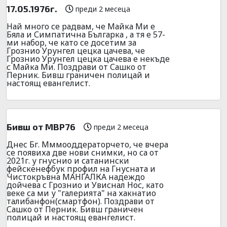
17.05.1976г.
преди 2 месеца
Най много се радвам, че Майка Ми е
Бяла и Симпатична Българка , а тя е 57-
ми набор, че като се досетим за
Грознио Урунгел цецка цачева, че
Грознио Урунгел цецка цачева е некъде
с Майка Ми. Поздрави от Сашко от
Перник. Бивш граничен полицай и
настоящ евангелист.
Бивш от МВР76
преди 2 месеца
Днес Бг. Мммооддераторчето, че вчера
се появиха две нови снимки, но са от
2021г. у гнуснио и сатанински
фейскенефбук профил на Гнусната и
Чистокръвна МАНГАЛКА надеждо
дойчева с Грознио и Увиснал Нос, като
веке са ми у "галерията" на хакнатио
талибанфон(смартфон). Поздрави от
Сашко от Перник. Бивш граничен
полицай и настоящ евангелист.