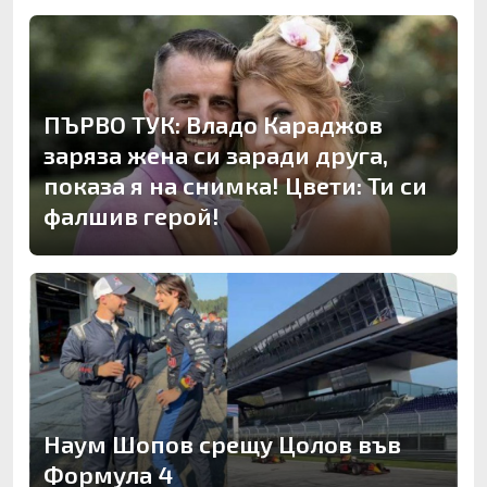
ПЪРВО ТУК: Владо Караджов
заряза жена си заради друга,
показа я на снимка! Цвети: Ти си
фалшив герой!
Наум Шопов срещу Цолов във
Формула 4