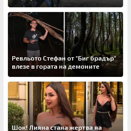
Ревльото Стефан от "Биг брадър"
влезе в гората на демоните
Шок! Лияна стана жертва на