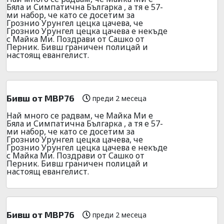
Бяла и Симпатична Българка , а тя е 57-
ми набор, че като се досетим за
Грознио Урунгел цецка цачева, че
Грознио Урунгел цецка цачева е некъде
с Майка Ми. Поздрави от Сашко от
Перник. Бивш граничен полицай и
настоящ евангелист.
Бивш от МВР76
преди 2 месеца
Най много се радвам, че Майка Ми е
Бяла и Симпатична Българка , а тя е 57-
ми набор, че като се досетим за
Грознио Урунгел цецка цачева, че
Грознио Урунгел цецка цачева е некъде
с Майка Ми. Поздрави от Сашко от
Перник. Бивш граничен полицай и
настоящ евангелист.
Бивш от МВР76
преди 2 месеца