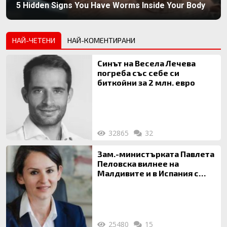
5 Hidden Signs You Have Worms Inside Your Body
НАЙ-ЧЕТЕНИ
НАЙ-КОМЕНТИРАНИ
Синът на Весела Лечева
погреба със себе си
биткойни за 2 млн. евро
32865
32
Зам.-министърката Павлета
Пеловска вилнее на
Малдивите и в Испания с
богата любовница – брокер
на недвижими имоти
25480
15