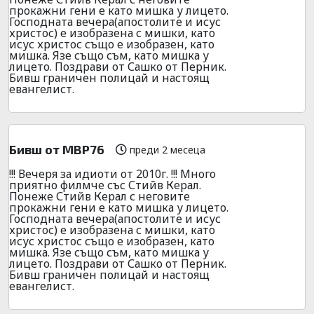
прокажни гени е като мишка у лицето.
Господната вечера(апостолите и исус
христос) е изобразена с мишки, като
исус христос също е изобразен, като
мишка. Язе също съм, като мишка у
лицето. Поздрави от Сашко от Перник.
Бивш граничен полицай и настоящ
евангелист.
Бивш от МВР76
преди 2 месеца
!!! Вечеря за идиоти от 2010г. !!! Много
приятно филмче със Стийв Керал.
Понеже Стийв Керал с неговите
прокажни гени е като мишка у лицето.
Господната вечера(апостолите и исус
христос) е изобразена с мишки, като
исус христос също е изобразен, като
мишка. Язе също съм, като мишка у
лицето. Поздрави от Сашко от Перник.
Бивш граничен полицай и настоящ
евангелист.