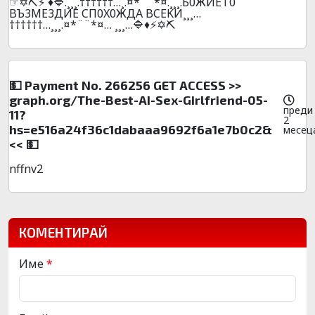
☞✡️⛏️⚡ ♦️🔷.¸¸¸.††††††…¸.¤*¨¨*¤.¸¸¸.Б0ЖИET0
BЪ3ME3ДИE CП0X0ЖДA BCEKИ¸¸¸…
††††††…¸¸¸.¤*¨¨*¤… ¸¸¸…🔷♦️⚡✡️⛏️
💵 Payment No. 266256 GET ACCESS >>
graph.org/The-Best-AI-Sex-Girlfriend-05-
преди
11?
2
hs=e516a24f36c1dabaaa9692f6a1e7b0c2&
месец
<< 💵
nffnv2
КОМЕНТИРАЙ
Име
*