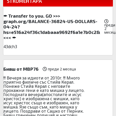
51 КОМЕНТАРА
✒ Transfer to you. GO >>>
graph.org/BALANCE-36824-US-DOLLARS-
преди
04-24?
2
hs=e516a24f36c1dabaaa9692f6a1e7b0c2&
месец
<<< ✒
43dch3
Бивш от МВР76
преди 2 месеца
!!! Вечеря за идиоти от 2010г. !!! Много
приятно филмче със Стийв Керал.
Понеже Стийв Керал с неговите
прокажни гени е като мишка у лицето.
Господната вечера(апостолите и исус
христос) е изобразена с мишки, като
исус христос също е изобразен, като
мишка. Язе също съм, като мишка у
лицето. Поздрави от Сашко от Перник.
Бивш граничен полицай и настоящ