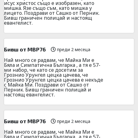
исус христос също е изобразен, като
мишка. Язе също съм, като мишка у
лицето. Поздрави от Сашко от Перник.
Бивш граничен полицай и настоящ
евангелист.
Бивш от МВР76
преди 2 месеца
Най много се радвам, че Майка Ми е
Бяла и Симпатична Българка , а тя е 57-
ми набор, че като се досетим за
Грознио Урунгел цецка цачева, че
Грознио Урунгел цецка цачева е некъде
с Майка Ми. Поздрави от Сашко от
Перник. Бивш граничен полицай и
настоящ евангелист.
Бивш от МВР76
преди 2 месеца
Най много се радвам, че Майка Ми е
Бяла и Симпатична Българка , а тя е 57-