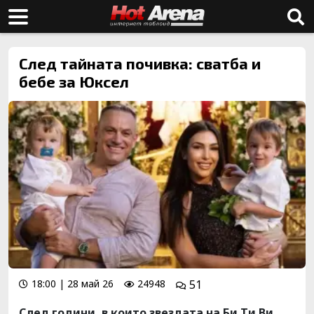
След тайната почивка: сватба и
бебе за Юксел
18:00 | 28 май 26
24948
51
След години, в които звездата на Би Ти Ви