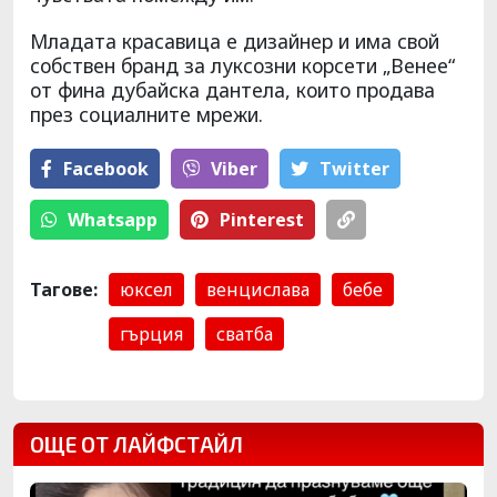
Младата красавица е дизайнер и има свой
собствен бранд за луксозни корсети „Венее“
от фина дубайска дантела, които продава
през социалните мрежи.
Facebook
Viber
Тwitter
Whatsapp
Pinterest
Тагове:
юксел
венцислава
бебе
гърция
сватба
ОЩЕ ОТ ЛАЙФСТАЙЛ