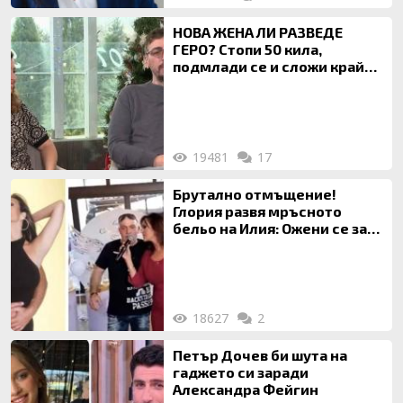
НОВА ЖЕНА ЛИ РАЗВЕДЕ
ГЕРО? Стопи 50 кила,
подмлади се и сложи край
на 20-годишен брак
19481
17
Брутално отмъщение!
Глория развя мръсното
бельо на Илия: Ожени се за
120 кг жена, заряза Симона,
за да гледа чуждо дете!
18627
2
Петър Дочев би шута на
гаджето си заради
Александра Фейгин