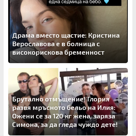
Драма вместо щастие: Кристина
Верославова е в болница с
високорискова бременност
Брутално отмъщение! Глория
развя мръсното бельо на Илия:
Ожени се за 120 кг жена, заряза
Симона, за да гледа чуждо дете!