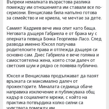
Въпреки немалката възрастова разлика
помежду им отношенията им ставали все по-
сериозни. Венцислава била напълно готова
за семейство и не криела, че мечтае за дете.
Самият Кадриев вече има опит като баща.
Неговата дъщеря Габриела е от брака му с
оперната певица Бонка Георгиева-Ласо. След
развода именно Юксел получава
родителските права и отглежда дъщеря си
основно сам. Днес Габриела е вече голяма и
самостоятелна жена, която стои далеч от
светския шум и рядко се появява публично.
Юксел и Венцислава продължават да пазят
връзката си максимално далеч от
прожекторите. Миналата седмица обаче
направиха изключение и публикуваха общ
кадър в социалните мрежи, с който на
практика потвърдиха колко силни са
чувствата помежду им.