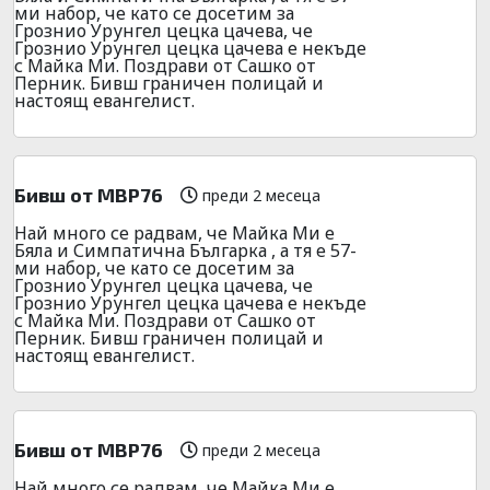
ми набор, че като се досетим за
Грознио Урунгел цецка цачева, че
Грознио Урунгел цецка цачева е некъде
с Майка Ми. Поздрави от Сашко от
Перник. Бивш граничен полицай и
настоящ евангелист.
Бивш от МВР76
преди 2 месеца
Най много се радвам, че Майка Ми е
Бяла и Симпатична Българка , а тя е 57-
ми набор, че като се досетим за
Грознио Урунгел цецка цачева, че
Грознио Урунгел цецка цачева е некъде
с Майка Ми. Поздрави от Сашко от
Перник. Бивш граничен полицай и
настоящ евангелист.
Бивш от МВР76
преди 2 месеца
Най много се радвам, че Майка Ми е