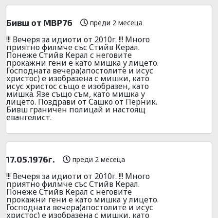
Бивш от МВР76
преди 2 месеца
!!! Вечеря за идиоти от 2010г. !!! Много
приятно филмче със Стийв Керал.
Понеже Стийв Керал с неговите
прокажни гени е като мишка у лицето.
Господната вечера(апостолите и исус
христос) е изобразена с мишки, като
исус христос също е изобразен, като
мишка. Язе също съм, като мишка у
лицето. Поздрави от Сашко от Перник.
Бивш граничен полицай и настоящ
евангелист.
17.05.1976г.
преди 2 месеца
!!! Вечеря за идиоти от 2010г. !!! Много
приятно филмче със Стийв Керал.
Понеже Стийв Керал с неговите
прокажни гени е като мишка у лицето.
Господната вечера(апостолите и исус
христос) е изобразена с мишки, като