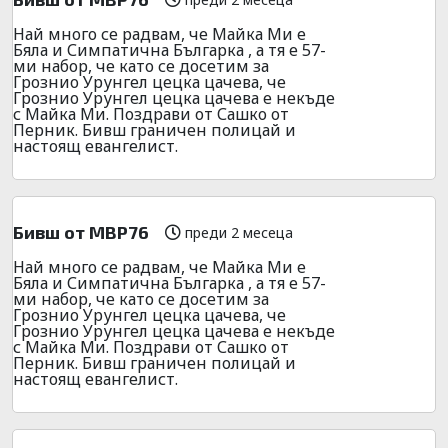
Най много се радвам, че Майка Ми е
Бяла и Симпатична Българка , а тя е 57-
ми набор, че като се досетим за
Грознио Урунгел цецка цачева, че
Грознио Урунгел цецка цачева е некъде
с Майка Ми. Поздрави от Сашко от
Перник. Бивш граничен полицай и
настоящ евангелист.
Бивш от МВР76
преди 2 месеца
Най много се радвам, че Майка Ми е
Бяла и Симпатична Българка , а тя е 57-
ми набор, че като се досетим за
Грознио Урунгел цецка цачева, че
Грознио Урунгел цецка цачева е некъде
с Майка Ми. Поздрави от Сашко от
Перник. Бивш граничен полицай и
настоящ евангелист.