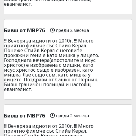
евангелист.
Бивш от МВР76
преди 2 месеца
!!! Вечеря за идиоти от 2010г. !!! Много
приятно филмче със Стийв Керал.
Понеже Стийв Керал с неговите
прокажни гени е като мишка у лицето.
Господната вечера(апостолите и исус
христос) е изобразена с мишки, като
исус христос също е изобразен, като
мишка. Язе също съм, като мишка у
лицето. Поздрави от Сашко от Перник.
Бивш граничен полицай и настоящ
евангелист.
Бивш от МВР76
преди 2 месеца
!!! Вечеря за идиоти от 2010г. !!! Много
приятно филмче със Стийв Керал.
Понеже Стийв Керал с неговите