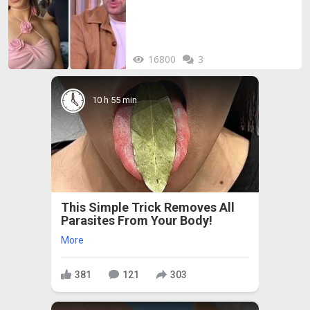
16800
3
10 h 55 min
This Simple Trick Removes All
Parasites From Your Body!
More
381
121
303