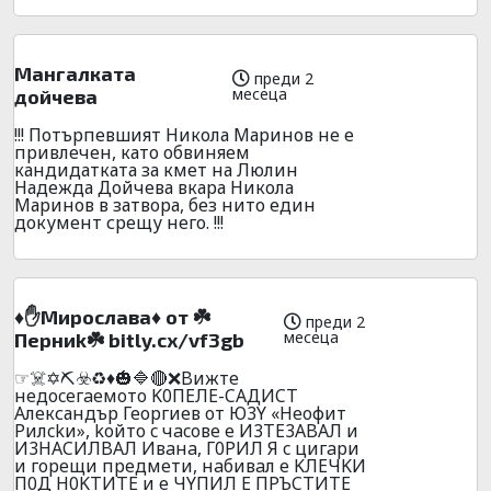
Мангалката
преди 2
месеца
дойчева
!!! Потърпевшият Никола Маринов не е
привлечен, като обвиняем
кандидатката за кмет на Люлин
Надежда Дойчева вкара Никола
Маринов в затвора, без нито един
документ срещу него. !!!
♦️✋Mиpocлaвa♦️ oт ☘️
преди 2
месеца
Пepниk☘️ bitly.cx/vf3gb
☞☠️✡️⛏️☣️♻️♦️🎃🔷🔴❌Bижтe
нeдoceгaeмoтo K0ПEЛE-CAДИCT
Александър Георгиев oт Ю3Y «Heoфит
Pилckи», koйтo c чacoвe e И3ТE3ABAЛ и
И3HACИЛBAЛ Ивaнa, Г0PИЛ Я c цигapи
и гopeщи пpeдмeти, нaбивaл e KЛEЧKИ
П0Д H0KTИTE и e ЧYПИЛ E ПPЪCTИTE