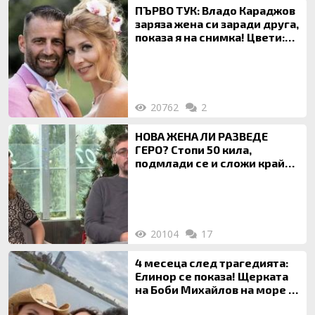
ПЪРВО ТУК: Владо Караджов
заряза жена си заради друга,
показа я на снимка! Цвети:
Ти си фалшив герой!
20762
2
НОВА ЖЕНА ЛИ РАЗВЕДЕ
ГЕРО? Стопи 50 кила,
подмлади се и сложи край
на 20-годишен брак
20104
17
4 месеца след трагедията:
Елинор се показа! Щерката
на Боби Михайлов на море с
майка си