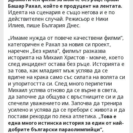
Башар Рахал, който е продуцент на лентата.
Идеята на сценария е също негова и е по
действителен случай. Режисьор е Ники
Илиев, пише България Днес.
„Имаме нужда от повече качествени филми“,
категоричен е Рахал за новия си проект,
наречен „Без крила“, филмът разказва
историята на Михаил Христов - момче, което
след инцидент остава без ръце. Историята е
за това, как младият мъж успява да се
вдигне на крака само със силата на волята си
и упоритостта си. След много перипетии
Михаил успява отново да се върне в света,
да започне да общува с връстниците си и да
спечели уважението им. Започва да тренира
усилено и успява да се пребори с живота и да
постави рекорди по лека атлетика. „
Това е
една много истинска история за един от най-
добрите български параолимпийци“,