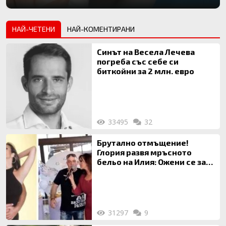
НАЙ-ЧЕТЕНИ
НАЙ-КОМЕНТИРАНИ
Синът на Весела Лечева
погреба със себе си
биткойни за 2 млн. евро
33495
32
Брутално отмъщение!
Глория развя мръсното
бельо на Илия: Ожени се за
120 кг жена, заряза Симона,
за да гледа чуждо дете!
31297
9