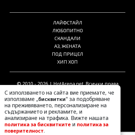
ЛАЙФСТАЙЛ
ЛЮБОПИТНО
СКАНДАЛИ
АЗ, ЖЕНАТА
ПОД ПРИЦЕЛ
ХИП ХОП
© 2010 - 2026 | HotArena.net. Всички права
запазени.
С използването на сайта вие приемате, че
използваме „
" за подобряване
бисквитки
на преживяването, персонализиране на
РЕКЛАМА
съдържанието и рекламите, и
КОНТАКТИ
анализиране на трафика. Вижте нашата
и
политика за бисквитките
политика за
ОБЩИ УСЛОВИЯ
.
поверителност
ПОЛИТИКА ЗА ПОВЕРИТЕЛНОСТ