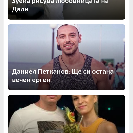
Зуека рисува любовницата на
Дали
Даниел Петканов: Ще си остана
вечен ерген