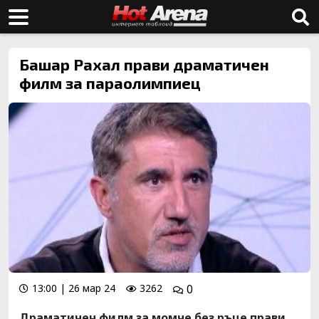
Башар Рахал прави драматичен
филм за параолимпиец
13:00 | 26 мар 24
3262
0
Драматичен филм за момче без ръце прави