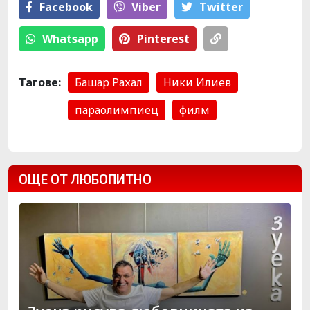
Facebook
Viber
Тwitter
Whatsapp
Pinterest
Тагове:
Башар Рахал
Ники Илиев
параолимпиец
филм
ОЩЕ ОТ ЛЮБОПИТНО