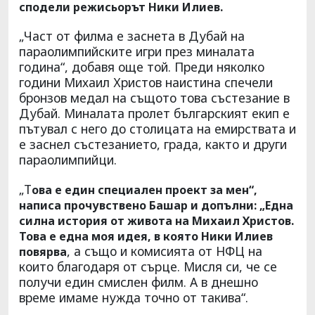
сподели режисьорът Ники Илиев.
„Част от филма е заснета в Дубай на
параолимпийските игри през миналата
година“, добавя още той. Преди няколко
години Михаил Христов наистина спечели
бронзов медал на същото това състезание в
Дубай. Миналата пролет българският екип е
пътувал с него до столицата на емирствата и
е заснел състезанието, града, както и други
параолимпийци.
„Т
ова е един специален проект за мен“,
написа прочувствено Башар и допълни: „Една
силна история от живота на Михаил Христов.
Това е една моя идея, в която Ники Илиев
, а също и комисията от НФЦ на
повярва
които благодаря от сърце. Мисля си, че се
получи един смислен филм. А в днешно
време имаме нужда точно от такива“.