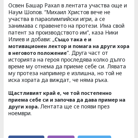
Освен Башар Рахал в лентата участва още и
Наум Шопов. “Михаил Христов вече не
участва в параолимпийски игри, а се
занимава с правенето на протези. Има свой
патент за производството им“, каза Ники
Илиев и добави: „
Също така е и
мотивационен лектор и помага на други хора
“. Друга част от
в неговото положение
историята на героя проследява колко дълго
време му отнема да приеме себе си. Лявата
му протеза например е излишна, но той не
иска хората да виждат, че няма ръка.
Щастливият край е, че той постепенно
приема себе си и започва да дава пример на
Лентата ще се появи през
други хора.
ноември.