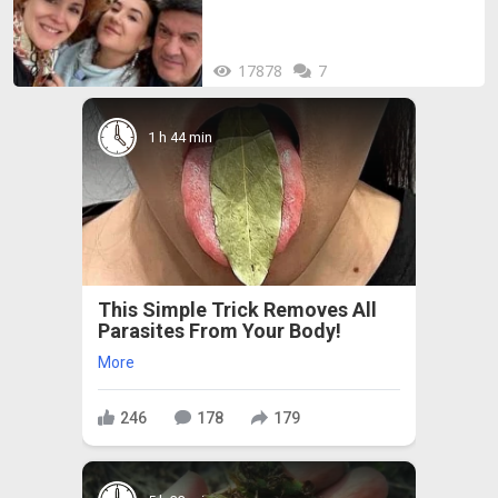
17878
7
1 h 44 min
This Simple Trick Removes All
Parasites From Your Body!
More
246
178
179