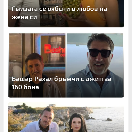
Гъмзата се оябсни в любов на
жена си
Башар Рахал бръмчи с джип за
160 бона