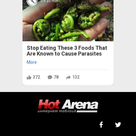
5 h 33 min
Stop Eating These 3 Foods That
Are Known to Cause Parasites
More
372
78
132