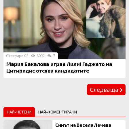
януари 02
8092
7
Мария Бакалова играе Лили! Гаджето на
Цитиридис отсява кандидатите
Предишна
Следваща
НАЙ-ЧЕТЕНИ
НАЙ-КОМЕНТИРАНИ
Синът на Весела Лечева