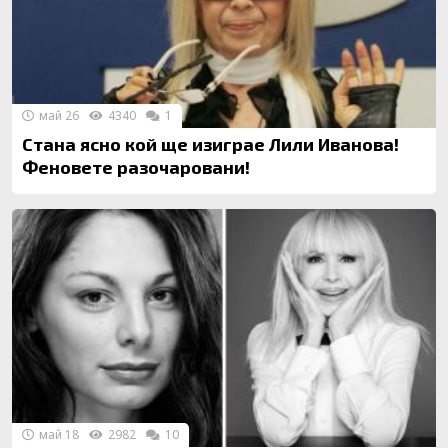
май 26
4340
1
Стана ясно кой ще изиграе Лили Иванова!
Феновете разочаровани!
май 18
2982
10