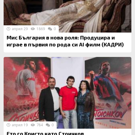
април 29
1869
0
Мис България в нова роля: Продуцира и
играе в първия по рода си AI филм (КАДРИ)
април 19
784
0
Ето го Кристо като Стоичков