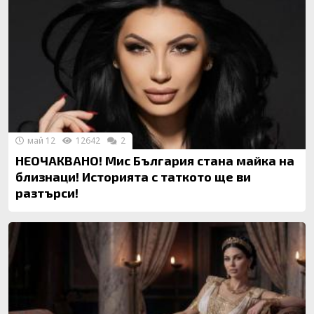
май 12
12642
2
НЕОЧАКВАНО! Мис България стана майка на
близнаци! Историята с таткото ще ви
разтърси!