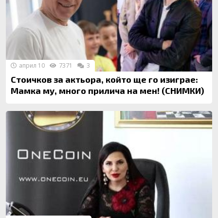
април 10
7371
3
Стоичков за актьора, който ще го изиграе:
Мамка му, много прилича на мен! (СНИМКИ)