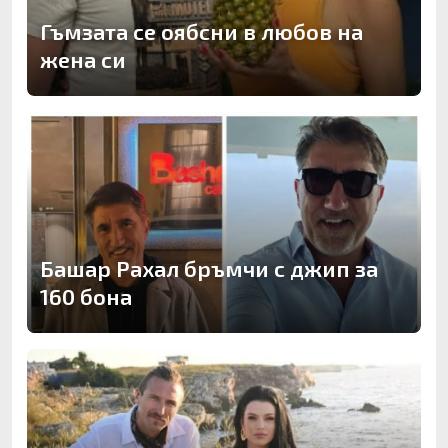
Гъмзата се оябсни в любов на
жена си
Башар Рахал бръмчи с джип за
160 бона