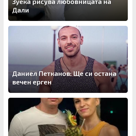
Зуека рисува любовницата на
Дали
Даниел Петканов: Ще си остана
вечен ерген