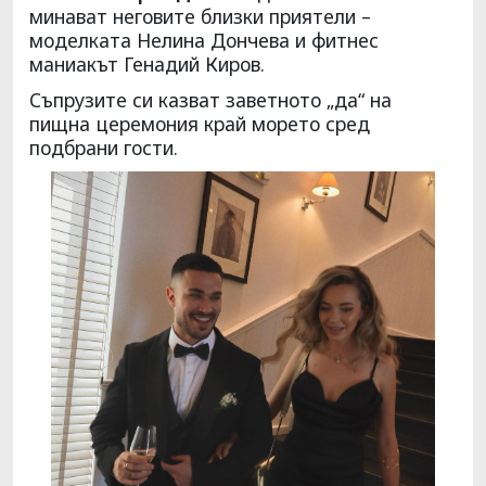
минават неговите близки приятели –
моделката Нелина Дончева и фитнес
маниакът Генадий Киров.
Съпрузите си казват заветното „да“ на
пищна церемония край морето сред
подбрани гости.