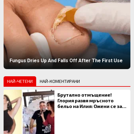
Fungus Dries Up And Falls Off After The First Use
НАЙ-ЧЕТЕНИ
НАЙ-КОМЕНТИРАНИ
Брутално отмъщение!
Глория развя мръсното
бельо на Илия: Ожени се за
120 кг жена, заряза Симона,
за да гледа чуждо дете!