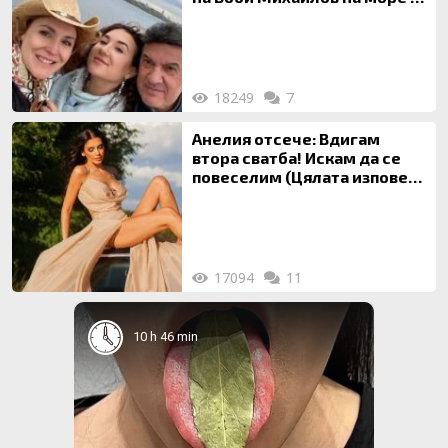
майка си
18249
7
Анелия отсече: Вдигам
втора сватба! Искам да се
повеселим (Цялата изповед
ТУК)
17094
11
10 h 46 min