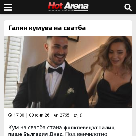
Галин кумува на сватба
17:30 | 09 юни 26
2765
0
Кум на сватба стана
фолкпевецът Галин,
Под венчилотно
пише България Днес.