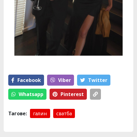
Facebook
Viber
Тwitter
Whatsapp
Pinterest
Тагове:
галин
сватба