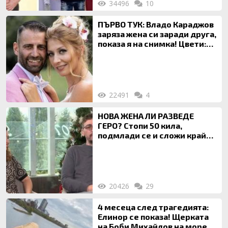
34496
10
ПЪРВО ТУК: Владо Караджов
заряза жена си заради друга,
показа я на снимка! Цвети:
Ти си фалшив герой!
22491
4
НОВА ЖЕНА ЛИ РАЗВЕДЕ
ГЕРО? Стопи 50 кила,
подмлади се и сложи край
на 20-годишен брак
20426
29
4 месеца след трагедията:
Елинор се показа! Щерката
на Боби Михайлов на море с