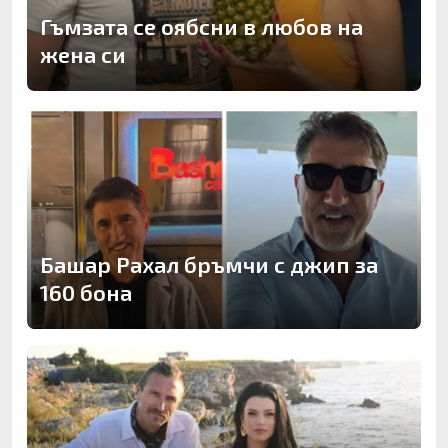
Гъмзата се оябсни в любов на
жена си
Башар Рахал бръмчи с джип за
160 бона