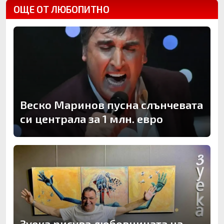
ОЩЕ ОТ ЛЮБОПИТНО
Веско Маринов пусна слънчевата
си централа за 1 млн. евро
Зуека рисува любовницата на