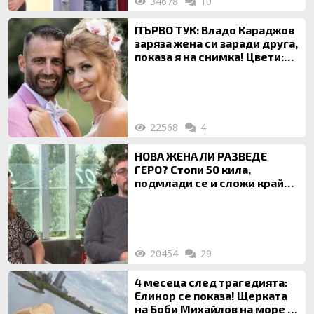
34678
10
ПЪРВО ТУК: Владо Караджов
заряза жена си заради друга,
показа я на снимка! Цвети:
Ти си фалшив герой!
22568
4
НОВА ЖЕНА ЛИ РАЗВЕДЕ
ГЕРО? Стопи 50 кила,
подмлади се и сложи край
на 20-годишен брак
20454
29
4 месеца след трагедията:
Елинор се показа! Щерката
на Боби Михайлов на море с