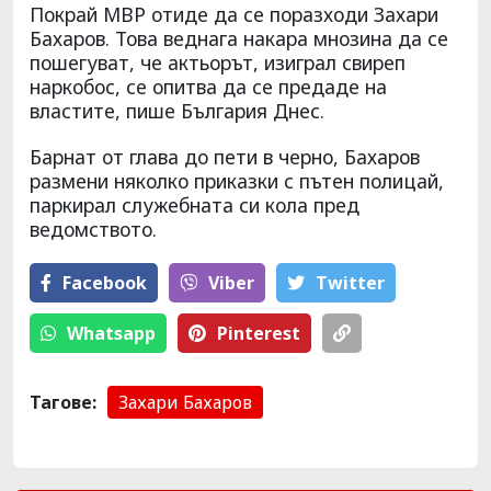
Покрай МВР отиде да се поразходи Захари
Бахаров. Това веднага накара мнозина да се
пошегуват, че актьорът, изиграл свиреп
наркобос, се опитва да се предаде на
властите, пише България Днес.
Барнат от глава до пети в черно, Бахаров
размени няколко приказки с пътен полицай,
паркирал служебната си кола пред
ведомството.
Facebook
Viber
Тwitter
Whatsapp
Pinterest
Тагове:
Захари Бахаров