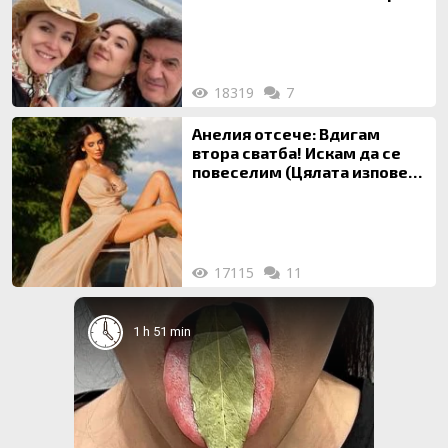
майка си
18319
7
Анелия отсече: Вдигам
втора сватба! Искам да се
повеселим (Цялата изповед
ТУК)
17115
11
1 h 51 min