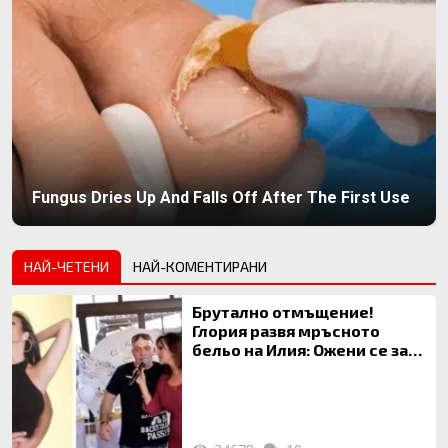
Fungus Dries Up And Falls Off After The First Use
НАЙ-ЧЕТЕНИ
НАЙ-КОМЕНТИРАНИ
Брутално отмъщение!
Глория развя мръсното
бельо на Илия: Ожени се за
120 кг жена, заряза Симона,
за да гледа чуждо дете!