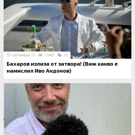
септември 15
12663
18
Бахаров излиза от затвора! (Виж какво е
намислил Иво Андонов)