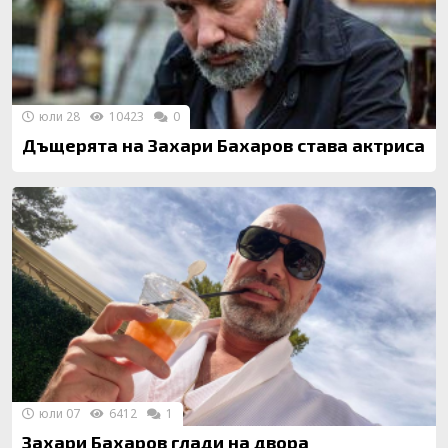
юли 28
10423
0
Дъщерята на Захари Бахаров става актриса
юли 07
6412
1
Захари Бахаров глади на двора