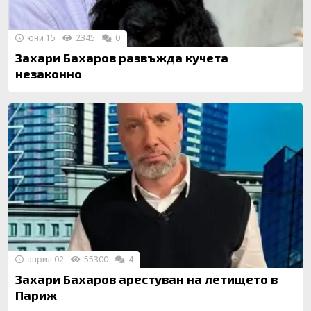
юни 15
2345
0
Захари Бахаров развъжда кучета
незаконно
април 02
55300
4
Захари Бахаров арестуван на летището в
Париж