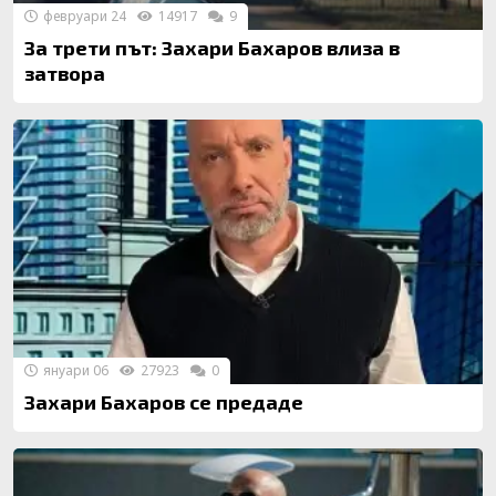
февруари 24
14917
9
За трети път: Захари Бахаров влиза в
затвора
януари 06
27923
0
Захари Бахаров се предаде