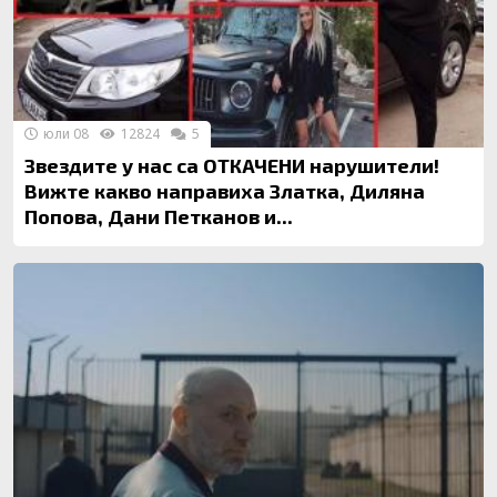
юли 08
12824
5
Звездите у нас са ОТКАЧЕНИ нарушители!
Вижте какво направиха Златка, Диляна
Попова, Дани Петканов и...