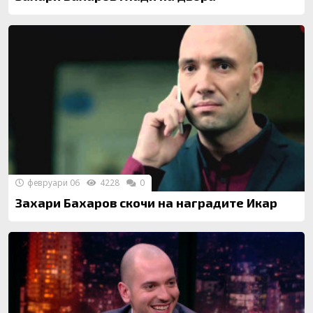
февруари 06
4228
0
Захари Бахаров скочи на наградите Икар