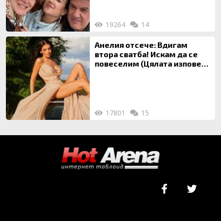
19264
14
Анелия отсече: Вдигам
втора сватба! Искам да се
повеселим (Цялата изповед
ТУК)
17801
15