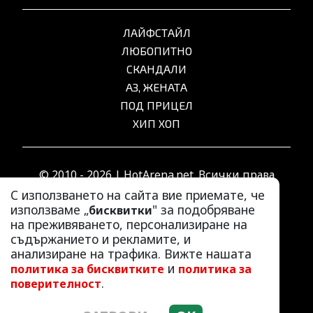
ЛАЙФСТАЙЛ
ЛЮБОПИТНО
СКАНДАЛИ
АЗ, ЖЕНАТА
ПОД ПРИЦЕЛ
ХИП ХОП
© 2010 - 2026 | HotArena.net. Всички права
запазени.
С използването на сайта вие приемате, че
използваме „
" за подобряване
бисквитки
на преживяването, персонализиране на
РЕКЛАМА
съдържанието и рекламите, и
КОНТАКТИ
анализиране на трафика. Вижте нашата
и
политика за бисквитките
политика за
ОБЩИ УСЛОВИЯ
.
поверителност
ПОЛИТИКА ЗА ПОВЕРИТЕЛНОСТ
ПОЛИТИКА ЗА БИСКВИТКИТЕ