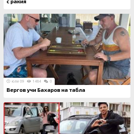
с ракия
юли 09
1484
0
Вергов учи Бахаров на табла