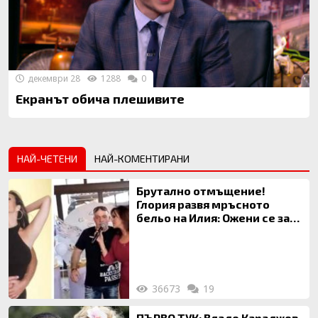
декември 28
1288
0
Екранът обича плешивите
НАЙ-ЧЕТЕНИ
НАЙ-КОМЕНТИРАНИ
Брутално отмъщение!
Глория развя мръсното
бельо на Илия: Ожени се за
120 кг жена, заряза Симона,
за да гледа чуждо дете!
36673
19
ПЪРВО ТУК: Владо Караджов