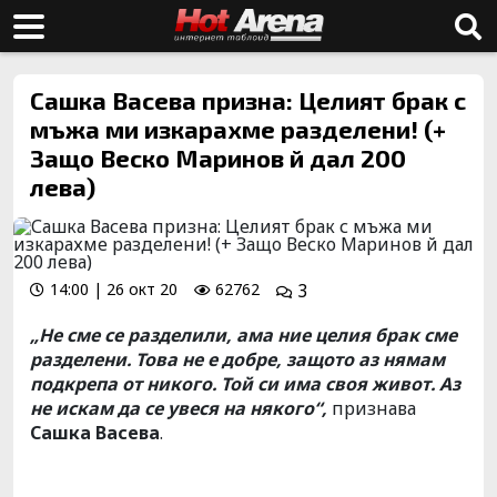
Сашка Васева призна: Целият брак с
мъжа ми изкарахме разделени! (+
Защо Веско Маринов й дал 200
лева)
14:00 | 26 окт 20
62762
3
„Не сме се разделили, ама ние целия брак сме
разделени. Това не е добре, защото аз нямам
подкрепа от никого. Той си има своя живот. Аз
не искам да се увеся на някого“,
признава
Сашка Васева
.