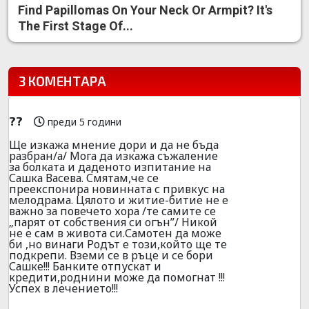
Find Papillomas On Your Neck Or Armpit? It's
The First Stage Of...
3 КОМЕНТАРА
??
преди 5 години
Ще изкажа мнение дори и да не бъда
разбран/а/ Мога да изкажа съжаление
за болката и даденото изпитание на
Сашка Васева. Смятам,че се
преекспонира новинната с привкус на
мелодрама. Цялото и житие-битие не е
важно за повечето хора /те самите се
„парят от собствения си огън”/ Никой
не е сам в живота си.Самотен да може
би ,но винаги Родът е този,който ще те
подкрепи. Вземи се в ръце и се бори
Сашке!!! Банките отпускат и
кредити,роднини може да помогнат !!!
Успех в лечението!!!