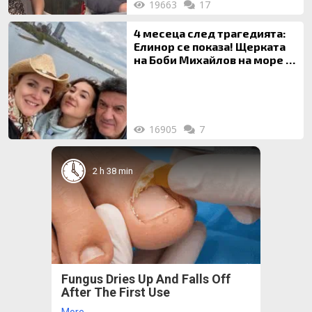
19663
17
4 месеца след трагедията:
Елинор се показа! Щерката
на Боби Михайлов на море с
майка си
16905
7
2 h 38 min
Fungus Dries Up And Falls Off
After The First Use
More