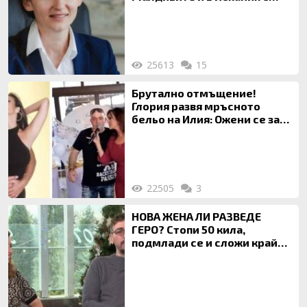
богата любовница – брокер
на недвижими имоти
25613
15
Брутално отмъщение!
Глория развя мръсното
бельо на Илия: Ожени се за
120 кг жена, заряза Симона,
за да гледа чуждо дете!
22505
3
НОВА ЖЕНА ЛИ РАЗВЕДЕ
ГЕРО? Стопи 50 кила,
подмлади се и сложи край
на 20-годишен брак