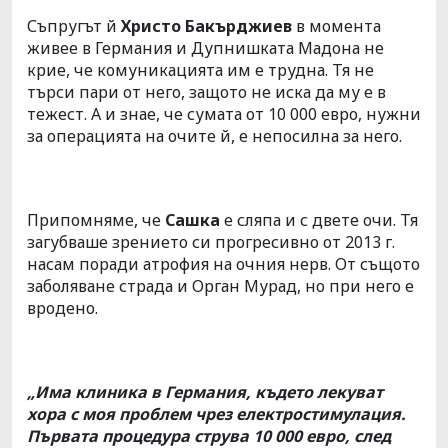
Съпругът й
Христо Бакърджиев
в момента
живее в Германия и Дупнишката Мадона не
крие, че комуникацията им е трудна. Тя не
търси пари от него, защото не иска да му е в
тежест. А и знае, че сумата от 10 000 евро, нужни
за операцията на очите й, е непосилна за него.
Припомняме, че
Сашка
е сляпа и с двете очи. Тя
загубваше зрението си прогресивно от 2013 г.
насам поради атрофия на очния нерв. От същото
заболяване страда и Орган Мурад, но при него е
вродено.
„Има клиника в Германия, където лекуват
хора с моя проблем чрез електростимулация.
Първата процедура струва 10 000 евро, след