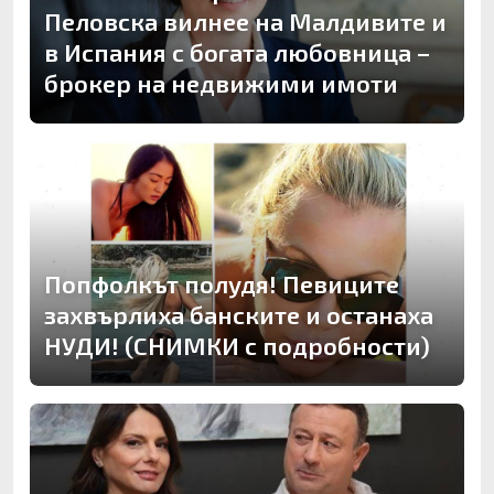
Пеловска вилнее на Малдивите и
в Испания с богата любовница –
брокер на недвижими имоти
Попфолкът полудя! Певиците
захвърлиха банските и останаха
НУДИ! (СНИМКИ с подробности)