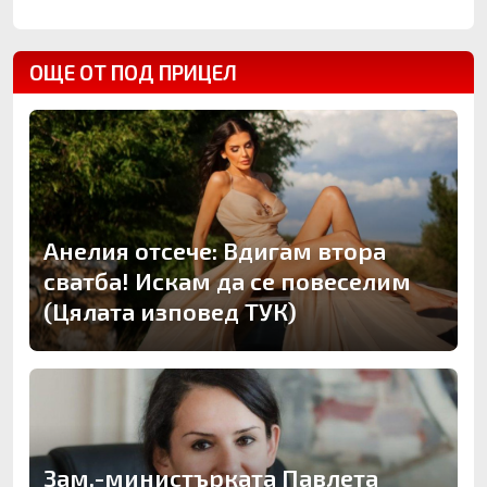
ОЩЕ ОТ ПОД ПРИЦЕЛ
Анелия отсече: Вдигам втора
сватба! Искам да се повеселим
(Цялата изповед ТУК)
Зам.-министърката Павлета