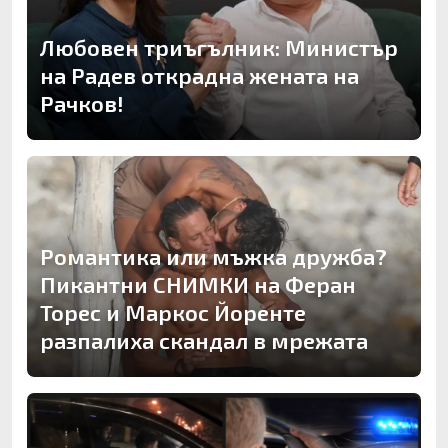
Любовен триъгълник: Министър
на Радев открадна жената на
Рачков!
Романтика или мъжка дружба?
Пикантни СНИМКИ на Феран
Торес и Маркос Йоренте
разпалиха скандал в мрежата