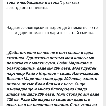
това е необходима и втора“,
разказва
легендарната певица.
Надява се българският народ да й помогне, като
всеки дари по малко в дарителската й сметка.
„Действително по нея не е постъпила и една
стотинка. Единствено петима мои колеги ми
помогнаха с малки суми. Софи Маринова е
благородница, даде ми 200 лева. Моят дуетен
партньор Райко Кирилов – също. Изненадващо
Веселин Маринов също даде 200 лева, защото
никога не сме били близки с него. Също
изненадващо и много благородно Владо
Димов ми даде 200 лева. Тони Стораро ми даде
120 лв. Радо Шишарката също ми даде сто
лева, но в по-предишен период. С тях успях да