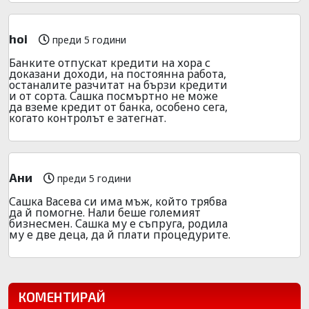
hoi
преди 5 години
Банките отпускат кредити на хора с
доказани доходи, на постоянна работа,
останалите разчитат на бързи кредити
и от сорта. Сашка посмъртно не може
да вземе кредит от банка, особено сега,
когато контролът е затегнат.
Ани
преди 5 години
Сашка Васева си има мъж, който трябва
да й помогне. Нали беше големият
бизнесмен. Сашка му е съпруга, родила
му е две деца, да й плати процедурите.
КОМЕНТИРАЙ