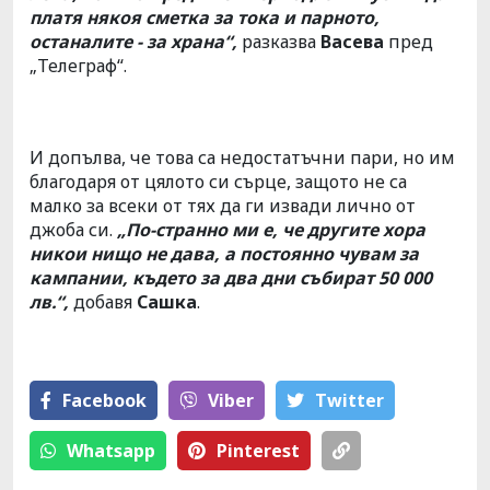
платя някоя сметка за тока и парното,
останалите - за храна“,
разказва
Васева
пред
„Телеграф“.
И допълва, че това са недостатъчни пари, но им
благодаря от цялото си сърце, защото не са
малко за всеки от тях да ги извади лично от
джоба си.
„По-странно ми е, че другите хора
никои нищо не дава, а постоянно чувам за
кампании, където за два дни събират 50 000
лв.“,
добавя
Сашка
.
Facebook
Viber
Тwitter
Whatsapp
Pinterest