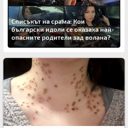
Списъкът на срама: Кои
български идоли се оказаха най-
опасните родители зад волана?