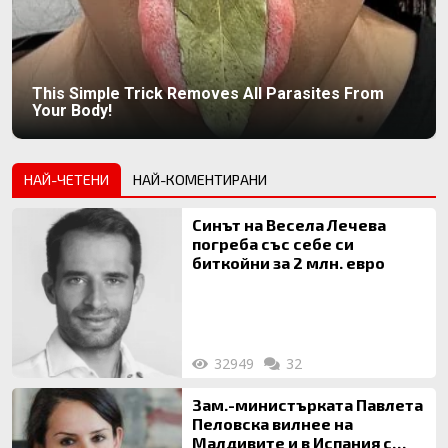
This Simple Trick Removes All Parasites From
Your Body!
НАЙ-ЧЕТЕНИ
НАЙ-КОМЕНТИРАНИ
Синът на Весела Лечева
погреба със себе си
биткойни за 2 млн. евро
32949
32
Зам.-министърката Павлета
Пеловска вилнее на
Малдивите и в Испания с