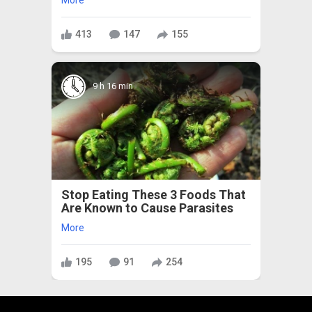
413
147
155
9 h 16 min
Stop Eating These 3 Foods That
Are Known to Cause Parasites
More
195
91
254