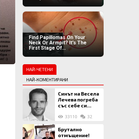
Find Papillomas On Your
Neck Or Armpit? It's The
First Stage Of...
НАЙ-ЧЕТЕНИ
НАЙ-КОМЕНТИРАНИ
Синът на Весела
Лечева погреба
със себе си
биткойни за 2
33110
32
млн. евро
Брутално
отмъщение!