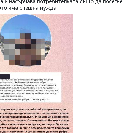
а и насърчава потребителката също да посегне
ото има спешна нужда.