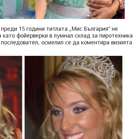
преди 15 години титлата „Мис България“ не
а като фойерверки в лумнал склад за пиротехника
н последовател, осмелил се да коментира визията