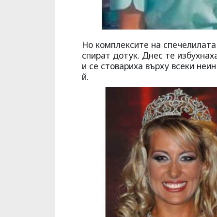
Но комплексите на спечелилата 
спират дотук. Днес те избухнах
и се стовариха върху всеки неи
й.