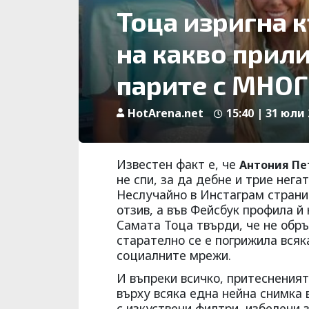
Тоца изригна 
на какво прили
парите с МНОГ
HotArena.net
15:40 | 31 юли 
Известен факт е, че
Антония Пе
не спи, за да дебне и трие нег
Неслучайно в Инстаграм страни
отзив, а във Фейсбук профила й
Самата Тоца твърди, че не обр
старателно се е погрижила всяк
социалните мрежи.
И въпреки всичко, притеснения
върху всяка една нейна снимка
с изкуствени филтри, избелени 