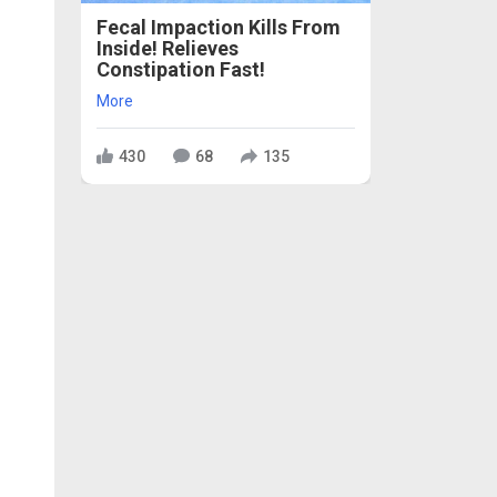
Fecal Impaction Kills From
Inside! Relieves
Constipation Fast!
More
430
68
135