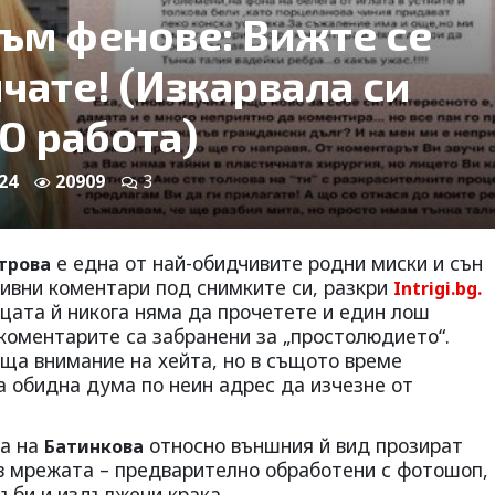
към фенове: Вижте се
чате! (Изкарвала си
О работа)
24
20909
3
е една от най-обидчивите родни миски и сън
трова
ативни коментари под снимките си, разкри
Intrigi.bg.
цата й никога няма да прочетете и един лош
 коментарите са забранени за „простолюдието“.
ъща внимание на хейта, но в същото време
а обидна дума по неин адрес да изчезне от
та на
относно външния й вид прозират
Батинкова
 в мрежата – предварително обработени с фотошоп,
зъби и издължени крака.