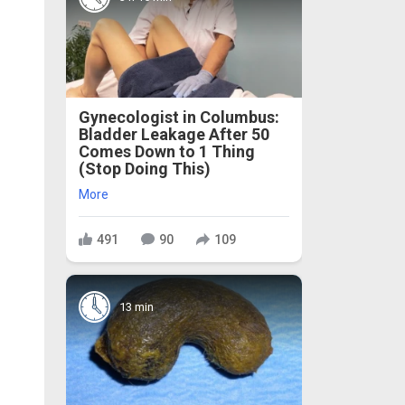
Gynecologist in Columbus:
Bladder Leakage After 50
Comes Down to 1 Thing
(Stop Doing This)
More
491
90
109
13 min