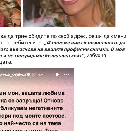
гва да трие обидите по свой адрес, реши да смени
на потребителите.
„И понеже вие си позволявате да
ото въз основа на вашите профилни снимки. В моя
избухна
о и не толерираме безпочвен хейт“,
щата.