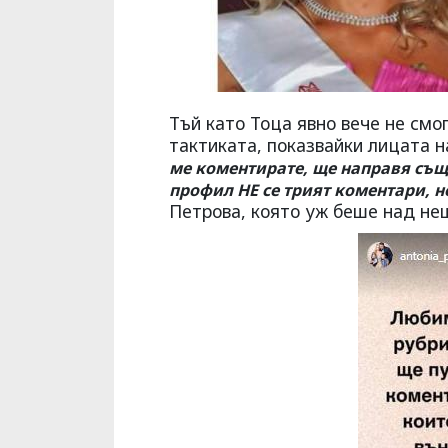
Тъй като Тоца явно вече не смо
тактиката, показвайки лицата 
ме коментирате, ще направя същ
профил НЕ се трият коментари, н
Петрова, която уж беше над не