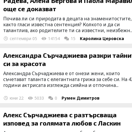
Радева, Алена Вергова и Паола Марави
още се доказват
Почива ли си природата в децата на знаменитостите,
както гласи известна сентенция? Колкото и да си
талантлив, ако родителите ти са известни, неизбежн..
септември 05
14154
15
Каролина Церовска
Александра Сърчаджиева разкри тайни
си за красота
Александра Сърчаджиева е от онези жени, които
съчетават таланта с елегантната грижа за себе си. На 4
години актрисата изглежда сияйна и отпочина...
юни 22
5033
0
Румен Димитров
Алекс Сърчаджиева с разтърсваща
изповед за голямата любов с Ласкин