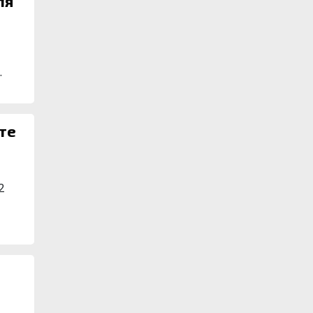
ля
.
те
2