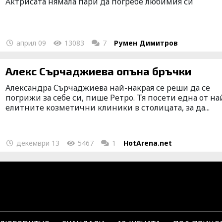
Актрисата нямала пари да погребе любимия си
април 09
13083
7
Румен Димитров
Алекс Сърчаджиева опъна бръчки
Александра Сърчаджиева най-накрая се реши да се
погрижи за себе си, пише Ретро. Тя посети една от на
елитните козметични клиники в столицата, за да...
декември 13
5467
1
HotArena.net