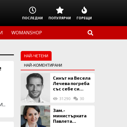
ПОСЛЕДНИ
ПОПУЛЯРНИ
ГОРЕЩИ
И
WOMANSHOP
НАЙ-ЧЕТЕНИ
НАЙ-КОМЕНТИРАНИ
е
Синът на Весела
Лечева погреба
със себе си
биткойни за 2
31290
30
млн. евро
...
Зам.-
министърката
Павлета
Пеловска