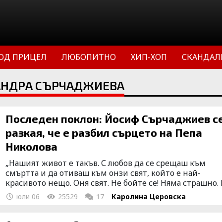
ОД ПРИЦЕЛ
ЛЮБОПИТНО
ХИП-ХОП
СКАНДАЛ
САНДРА СЪРЧАДЖИЕВА
Последен поклон: Йосиф Сърчаджиев с
разкая, че е разбил сърцето на Пепа
Николова
„Нашият живот е такъв. С любов да се срещаш към
смъртта и да отиваш към онзи свят, който е най-
красивото нещо. Оня свят. Не бойте се! Няма страшно. И
юли 06
25529
17
Каролина Церовска