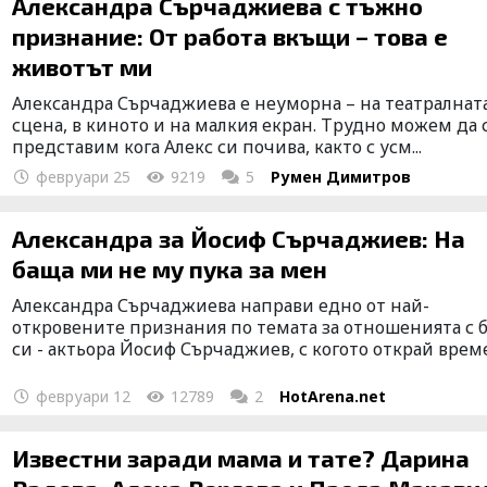
Александра Сърчаджиева с тъжно
признание: От работа вкъщи – това е
животът ми
Александра Сърчаджиева е неуморна – на театралнат
сцена, в киното и на малкия екран. Трудно можем да 
представим кога Алекс си почива, както с усм...
февруари 25
9219
5
Румен Димитров
Александра за Йосиф Сърчаджиев: На
баща ми не му пука за мен
Александра Сърчаджиева направи едно от най-
откровените признания по темата за отношенията с 
си - актьора Йосиф Сърчаджиев, с когото открай време.
февруари 12
12789
2
HotArena.net
Известни заради мама и тате? Дарина