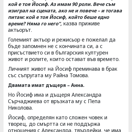
кой е тоя Йосиф. Аз имам 90 роли. Вече съм
изиграл на сцената, ако не и повече – и тогава
питам: кой е тоя Йосиф, който беше едно
казва приживе
време? Няма го него“,
актьорът.
Големият актьор и режисьор е пожелал да
бъде запомнен не с кончината си, а с
присъствието си в българския културен
живот и ролите, които остават във времето.
Личният живот на Йосиф преминава в брак
със съпругата му Райна Томова.
Двамата имат дъщеря – Анна.
Но Йосиф има и дъщеря Александра
Сърчаджиева от връзката му с Пепа
Николова.
Йосиф, определян като сложен човек и
творец, до смъртта си не поддържа
отношения с Александра, твърдейки, че има