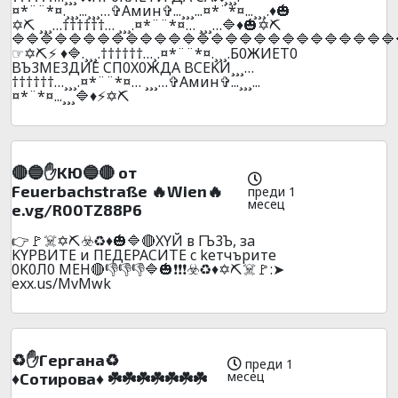
¤*¨¨*¤.¸¸¸...¸¸¸…✞Амин✞...¸¸¸...¤*¨*¤...¸¸¸.♦️🎃
✡️⛏️ ¸¸¸…††††††… ¸¸¸.¤*¨¨*¤… ¸¸¸…🔷♦️🎃✡️⛏️
🔷🔷🔷🔷🔷🔷🔷🔷🔷🔷🔷🔷🔷🔷🔷🔷🔷🔷🔷🔷🔷🔷🔷🔷🔷🔷🔷
☞✡️⛏️⚡ ♦️🔷.¸¸¸.††††††…¸.¤*¨¨*¤.¸¸¸.Б0ЖИET0
BЪ3ME3ДИE CП0X0ЖДA BCEKИ¸¸¸…
††††††…¸¸¸.¤*¨¨*¤… ¸¸¸…✞Амин✞...¸¸¸...
¤*¨*¤...¸¸¸🔷♦️⚡✡️⛏️
🔴🔵✋KЮ🔵🔴 oт
Feuerbachstraße 🔥Wien🔥
преди 1
месец
e.vg/R00TZ88P6
👉🚩☠️✡️⛏️☣️♻️♦️🎃🔷🔴XYЙ в ГЪ3Ъ, зa
KYPBИTE и ПEДEPACИTE c keтчъpите
0K0Л0 MEH🔴👎👎👎🔷🎃❗❗❗☣️♻️♦️✡️⛏️☠️🚩:➤
exx.us/MvMwk
♻️✋Гepгaнa♻️
преди 1
месец
♦️Coтиpoвa♦️ ☘️☘️☘️☘️☘️☘️☘️