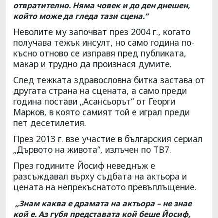
отвратително. Няма човек и до ден днешен,
който може да гледа тази сцена.“
Неволите му започват през 2004 г., когато
получава тежък инсулт, но само година по-
късно отново се изправя пред публиката,
макар и трудно да произнася думите.
След тежката здравословна битка застава от
другата страна на сцената, а само преди
година постави „Асансьорът“ от Георги
Марков, в която самият той е играл преди
пет десетилетия.
През 2013 г. взе участие в българския сериал
„Дървото на живота“, излъчен по ТВ7.
През годините Йосиф неведнъж е
разсъждавал върху съдбата на актьора и
цената на непрекъснатото превъплъщение.
„Знам каква е драмата на актьора – не знае
кой е. Аз губя представата кой беше Йосиф,