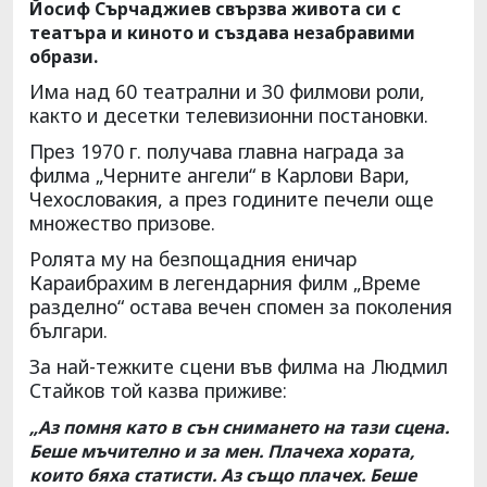
Йосиф Сърчаджиев свързва живота си с
театъра и киното и създава незабравими
образи.
Има над 60 театрални и 30 филмови роли,
както и десетки телевизионни постановки.
През 1970 г. получава главна награда за
филма „Черните ангели“ в Карлови Вари,
Чехословакия, а през годините печели още
множество призове.
Ролята му на безпощадния еничар
Караибрахим в легендарния филм „Време
разделно“ остава вечен спомен за поколения
българи.
За най-тежките сцени във филма на Людмил
Стайков той казва приживе:
„Аз помня като в сън снимането на тази сцена.
Беше мъчително и за мен. Плачеха хората,
които бяха статисти. Аз също плачех. Беше