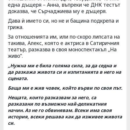
една дъщеря – Анна, въпреки че ДНК тестът
доказва, че Сърчаджиева му е дъщеря.
Дава ѝ името си, но не и бащина подкрепа и
грижа.
За отношенията им, или по-скоро липсата на
такива, Алекс, която е актриса в Сатиричния
театър, разказва в своя моноспектакъл „На
живо“.
„Нужна ми е била голяма сила, за да седна и
да разкажа живота си и изпитанията в него на
сцената.
Баща ми е жив човек, който върви по своя път.
Нещата, които разказвам за него, са
разказани по възможно най-деликатния
начин. Аз не го обвинявам. Всеки има своя
история, всеки решава как да изживее живота
си.