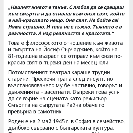
„Нашият живот е такъв. С любов да се срещаш
към смъртта и да отиваш към онзи свят, който
е най-красивото нещо. Оня свят. Не бойте се!
Няма страшно. И това не е тъжно. Тъжното е в
реалността. А над реалността е красотата.“
Това е философското отношение към живота
и смъртта на Йосиф Сърчаджиев, който на
81-годишна възраст се отправи към онзи по-
красив свят в първия ден на месец юли.
Потомственият театрал караше трудни
старини. Прескочи трапа след инсулт, но
възстановяването му бе частично, говорът и
движенията – засегнати. Въпреки това успя
да се върне на сцената като режисьор.
Смъртта на съпругата Райна обаче го
превърна в самотник.
Роден е на 2 май 1945 г. в София в семейство,
дълбоко свързано с българската култура.