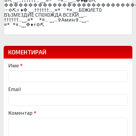
✡️⛏️ ¸¸¸…††††††… ¸¸¸.¤*¨¨*¤… ¸¸¸…🔷♦️🎃✡️⛏️
🔷🔷🔷🔷🔷🔷🔷🔷🔷🔷🔷🔷🔷🔷🔷🔷🔷🔷🔷🔷🔷🔷🔷🔷🔷🔷🔷
☞✡️⛏️⚡ ♦️🔷.¸¸¸.††††††…¸.¤*¨¨*¤.¸¸¸.Б0ЖИET0
BЪ3ME3ДИE CП0X0ЖДA BCEKИ¸¸¸…
††††††…¸¸¸.¤*¨¨*¤… ¸¸¸…✞Амин✞...¸¸¸...
¤*¨*¤...¸¸¸🔷♦️⚡✡️⛏️
КОМЕНТИРАЙ
Име
*
Email
Коментар
*