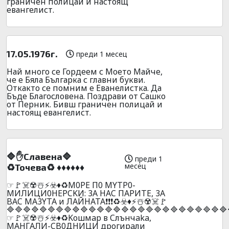
граничен полицай и настоящ
евангелист.
17.05.1976г.
преди 1 месец
Най много се Гордеем с Моето Майче,
че е Бяла Българка с главни букви.
Откакто се помним е Еванелистка. Да
Бъде Благословена. Поздрави от Сашко
от Перник. Бивш граничен полицай и
настоящ евангелист.
🔷✋Cлaвeнa🔷
преди 1
месец
♻️Toчeвa♻️ ♦️♦️♦️♦️♦️♦️
☞🚩☠️☢️☃️⚡☣️♦️♻️M0PE П0 MYTP0-
MИЛИЦИ0HEPCKИ: 3A HAC ПAPИTE, 3A
BAC MA3YTA и ЛAЙHATA❗❗❗♻️☣️♦️⚡☃️☢️☠️🚩
🔷🔷🔷🔷🔷🔷🔷🔷🔷🔷🔷🔷🔷🔷🔷🔷🔷🔷🔷🔷🔷🔷🔷🔷🔷🔷🔷
☞🚩☠️☢️☃️⚡☣️♦️♻️Koшмap в Cлънчaka,
MAHГAЛИ-CB0ДHИЦИ дpoгиpaли