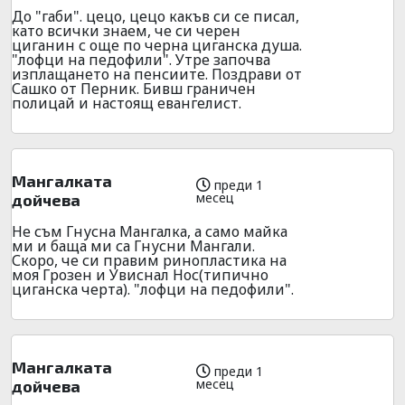
До "габи". цецо, цецо какъв си се писал,
като всички знаем, че си черен
циганин с още по черна циганска душа.
"лофци на педофили". Утре започва
изплащането на пенсиите. Поздрави от
Сашко от Перник. Бивш граничен
полицай и настоящ евангелист.
Мангалката
преди 1
месец
дойчева
Не съм Гнусна Мангалка, а само майка
ми и баща ми са Гнусни Мангали.
Скоро, че си правим ринопластика на
моя Грозен и Увиснал Нос(типично
циганска черта). "лофци на педофили".
Мангалката
преди 1
месец
дойчева