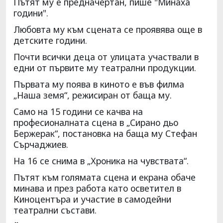
Пътят му е предначертан, пише "Минаха
години".
Любовта му към сцената се проявява още в
детските години.
Почти всички деца от улицата участвали в
едни от първите му театрални продукции.
Първата му поява в киното е във филма
„Наша земя“, режисиран от баща му.
Само на 15 години се качва на
професионалната сцена в „Сирано дьо
Бержерак“, постановка на баща му Стефан
Сърчаджиев.
На 16 се снима в „Хроника на чувствата“.
Пътят към голямата сцена и екрана обаче
минава и през работа като осветител в
Киноцентъра и участие в самодейни
театрални състави.