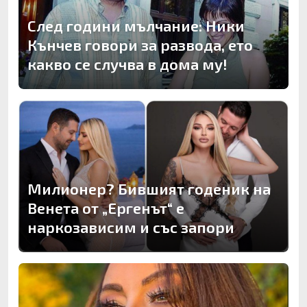
След години мълчание: Ники
Кънчев говори за развода, ето
какво се случва в дома му!
Милионер? Бившият годеник на
Венета от „Ергенът“ е
наркозависим и със запори