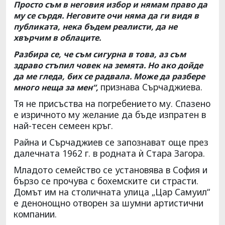
Просто съм в неговия избор и нямам право да
му се сърдя. Неговите очи няма да ги видя в
публиката, нека бъдем реалисти, да не
хвърчим в облаците.
Разбира се, че съм сигурна в това, аз съм
здраво стъпил човек на земята. Но ако дойде
да ме гледа, бих се радвала. Може да разбере
признава Сърчаджиева.
много неща за мен“,
Тя не присъства на погребението му. Спазено
е изричното му желание да бъде изпратен в
най-тесен семеен кръг.
Райна и Сърчаджиев се запознават още през
далечната 1962 г. в родната ѝ Стара Загора.
Младото семейство се установява в София и
бързо се прочува с бохемските си страсти.
Домът им на столичната улица „Цар Самуил“
е денонощно отворен за шумни артистични
компании.