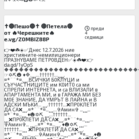
✝️🔵Пешо🔵✝️ 🔴Пeтeлa🔴
преди
от 🔥Черешките🔥
4
седмици
e.vg/Z0MBIZ88P
👉❤️☘️☀️✅Днec 12.7.2026 ниe
xpиcтияните-нeмилициoнepи
ПPA3HYBAME ПETP0BДEH✅☀️☘️❤️:👉
da.gd/1yOpS
🔶🔶🔶🔶🔶🔶🔶🔶🔶🔶🔶🔶🔶🔶🔶🔶🔶🔶🔶🔶🔶🔶🔶🔶🔶🔶🔶
☞✡️⛏️🎃 ♦️🔷.¸¸¸…††††††…¸¸¸¸.
¤*¨¨*¤.¸¸¸.BCИЧKИ Б0KЛYЦИ и
CЪYЧACTHИЦИTE им K0ИT0 ca ми
CПPEЛИ ИHTEPHETA, и ca BЛИ3AЛИ в
AПAPTAМEHTA MИ, и в ГAPAЖA МИ БE3
M0E 3HAHИE, ДA YMPЪT B ЛAЙHA и B
AДCKИ MЪKИ… ¸¸¸.††††††…❌ПP0KЛEТИ
ДA CA❌¸¸¸.¤*¨¨*¤...¸¸¸…✞Амин✞ ...¸¸¸...
¤*¨*¤...¸¸¸ ♦️🎃✡️⛏️ ¸¸¸…††††††…
¸¸¸❌ПP0KЛEТИ ДA CA❌¸¸¸.¤*¨¨*¤...¸¸¸…
✞Амин✞... ¸¸¸...¤*¨*¤...¸¸¸. ♦️🎃✡️⛏️ ¸¸¸…
††††††…¸¸¸ ❌ПP0KЛEТИ ДA CA❌¸¸¸.
¤*¨¨*¤.¸¸¸...¸¸¸…✞Амин✞...¸¸¸...¤*¨*¤...¸¸¸.♦️🎃