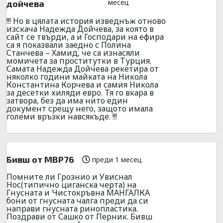
месец
дойчева
!!! Но в цялата история изведнъж отново
изскача Надежда Дойчева, за която в
сайт се твърди, а и Господари на ефира
са я показвали заедно с Полина
Станчева – Хамид, че са изнасяли
момичета за проститутки в Турция.
Самата Надежда Дойчева рекетира от
няколко години майката на Никола
Константина Корчева и самия Никола
за десетки хиляди евро. Тя го вкара в
затвора, без да има нито един
документ срещу него, защото имала
големи връзки навсякъде. !!!
Бивш от МВР76
преди 1 месец
Помните ли Грознио и Увиснал
Нос(типично циганска черта) на
Гнусната и Чистокръвна МАНГАЛКА
бони от гнусната чалга преди да си
направи гнусната ринопластика.
Поздрави от Сашко от Перник. Бивш