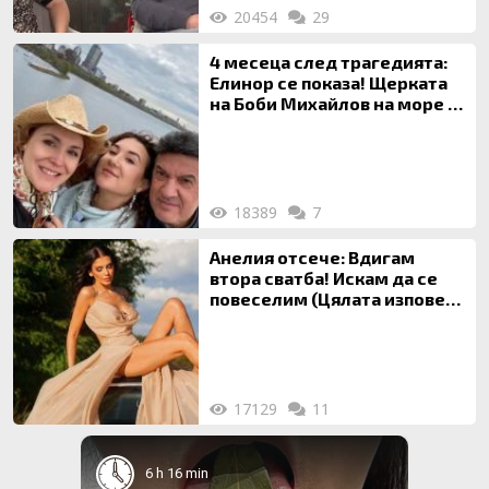
20454
29
4 месеца след трагедията:
Елинор се показа! Щерката
на Боби Михайлов на море с
майка си
18389
7
Анелия отсече: Вдигам
втора сватба! Искам да се
повеселим (Цялата изповед
ТУК)
17129
11
6 h 16 min