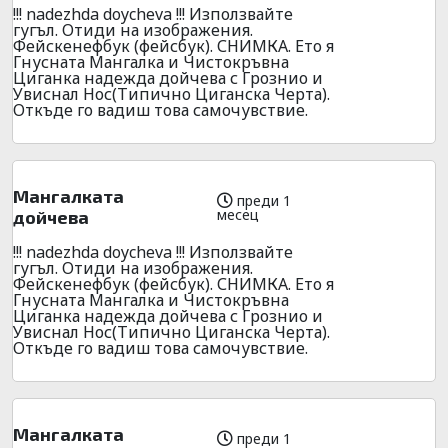
!!! nadezhda doycheva !!! Използвайте
гугъл. Отиди на изображения.
Фейскенефбук (фейсбук). СНИМКА. Ето я
Гнусната Мангалка и Чистокръвна
Циганка надежда дойчева с Грознио и
Увиснал Нос(Типично Циганска Черта).
Откъде го вадиш това самочувствие.
Мангалката
преди 1
месец
дойчева
!!! nadezhda doycheva !!! Използвайте
гугъл. Отиди на изображения.
Фейскенефбук (фейсбук). СНИМКА. Ето я
Гнусната Мангалка и Чистокръвна
Циганка надежда дойчева с Грознио и
Увиснал Нос(Типично Циганска Черта).
Откъде го вадиш това самочувствие.
Мангалката
преди 1