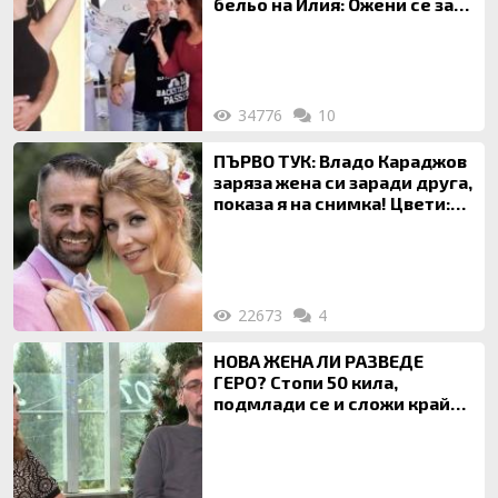
бельо на Илия: Ожени се за
120 кг жена, заряза Симона,
за да гледа чуждо дете!
34776
10
ПЪРВО ТУК: Владо Караджов
заряза жена си заради друга,
показа я на снимка! Цвети:
Ти си фалшив герой!
22673
4
НОВА ЖЕНА ЛИ РАЗВЕДЕ
ГЕРО? Стопи 50 кила,
подмлади се и сложи край
на 20-годишен брак