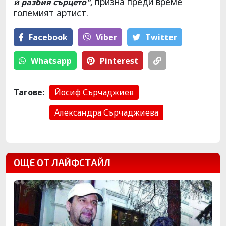
призна преди време
й разбия сърцето",
големият артист.
Facebook
Viber
Тwitter
Whatsapp
Pinterest
Тагове:
Йосиф Сърчаджиев
Александра Сърчаджиева
ОЩЕ ОТ ЛАЙФСТАЙЛ