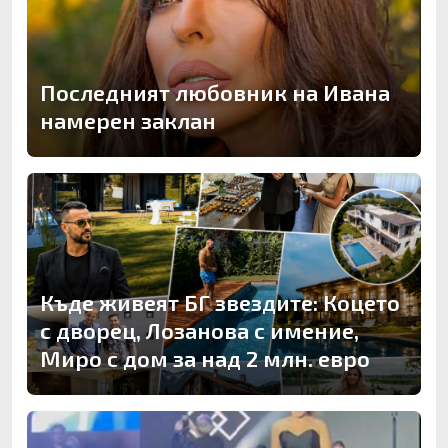
Последният любовник на Ивана
намерен заклан
Къде живеят БГ звездите: Коцето
с дворец, Лозанова с имение,
Миро с дом за над 2 млн. евро