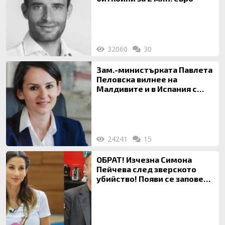
32060
30
Зам.-министърката Павлета
Пеловска вилнее на
Малдивите и в Испания с
богата любовница – брокер
на недвижими имоти
24241
15
ОБРАТ! Изчезна Симона
Пейчева след зверското
убийство! Появи се заповед
за локализирането й