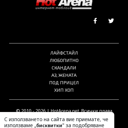
ЛАЙФСТАЙЛ
ЛЮБОПИТНО
СКАНДАЛИ
АЗ, ЖЕНАТА
ПОД ПРИЦЕЛ
ХИП ХОП
© 2010 - 2026 | HotArena.net. Всички права
запазени.
С използването на сайта вие приемате, че
използваме „
" за подобряване
бисквитки