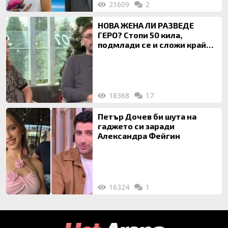
21609
2
НОВА ЖЕНА ЛИ РАЗВЕДЕ
ГЕРО? Стопи 50 кила,
подмлади се и сложи край
на 20-годишен брак
18368
17
Петър Дочев би шута на
гаджето си заради
Александра Фейгин
16324
1