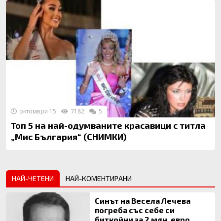
октомври 15
7182
5
Топ 5 на най-одумваните красавици с титла
„Мис България“ (СНИМКИ)
НАЙ-ЧЕТЕНИ
НАЙ-КОМЕНТИРАНИ
Синът на Весела Лечева
погреба със себе си
биткойни за 2 млн. евро