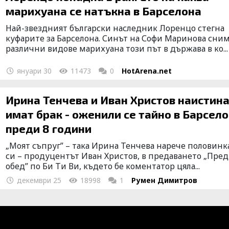
марихуана се натъкна в Барселона
Най-звездният български наследник Лоренцо стегна
куфарите за Барселона. Синът на Софи Маринова сни
различни видове марихуана този път в държава в ко...
януари 30
11473
0
HotArena.net
Ирина Тенчева и Иван Христов наистин
имат брак - оженили се тайно в Барсел
преди 8 години
„Моят съпруг” – така Ирина Тенчева нарече половинк
си – продуцентът Иван Христов, в предаването „Пре
обед” по Би Ти Ви, където бе коментатор цяла...
декември 25
18998
1
Румен Димитров