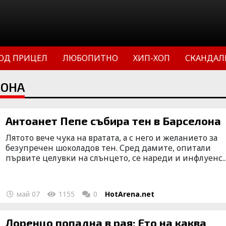
ОД ПРИЦЕЛ
ЛЮБОПИТНО
ХИП-ХОП
СКАНДАЛ
ЛОНА
Антоанет Пепе събира тен в Барселона
Лятото вече чука на вратата, а с него и желанието за
безупречен шоколадов тен. Сред дамите, опитали
първите целувки на слънцето, се нареди и инфлуенс..
май 07
1155
0
HotArena.net
Лоренцо попадна в рая: Ето на каква