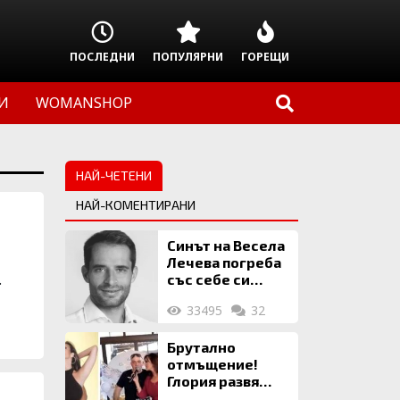
ПОСЛЕДНИ
ПОПУЛЯРНИ
ГОРЕЩИ
И
WOMANSHOP
НАЙ-ЧЕТЕНИ
НАЙ-КОМЕНТИРАНИ
Синът на Весела
Лечева погреба
.
със себе си
биткойни за 2
33495
32
млн. евро
Брутално
отмъщение!
Глория развя
мръсното бельо