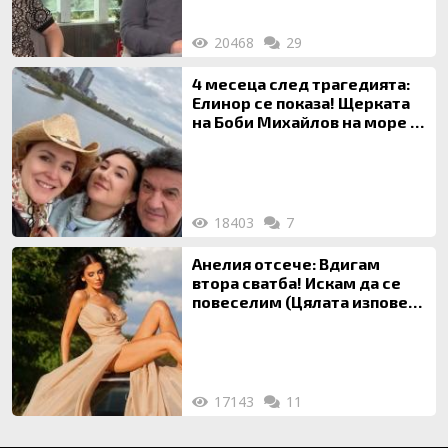
20468
29
4 месеца след трагедията:
Елинор се показа! Щерката
на Боби Михайлов на море с
майка си
18403
7
Анелия отсече: Вдигам
втора сватба! Искам да се
повеселим (Цялата изповед
ТУК)
17143
11