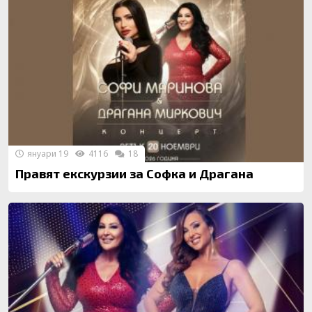
януари 19
4116
18
Правят екскурзии за Софка и Драгана