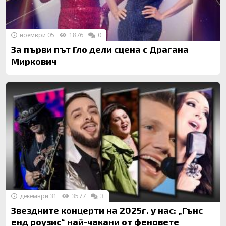
ноември 05
1876
0
За първи път Гло дели сцена с Драгана
Миркович
декември 31
3577
3
Звездните концерти на 2025г. у нас: „Гънс
енд роузис“ най-чакани от феновете