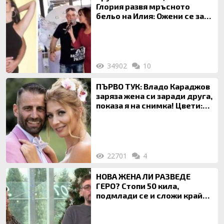
Глория развя мръсното
бельо на Илия: Ожени се за
120 кг жена, заряза Симона,
за да гледа чуждо дете!
34902
10
ПЪРВО ТУК: Владо Караджов
заряза жена си заради друга,
показа я на снимка! Цвети:
Ти си фалшив герой!
22701
4
НОВА ЖЕНА ЛИ РАЗВЕДЕ
ГЕРО? Стопи 50 кила,
подмлади се и сложи край
на 20-годишен брак