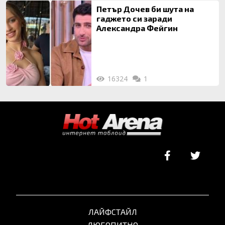
Петър Дочев би шута на
гаджето си заради
Александра Фейгин
16324
1
ЛАЙФСТАЙЛ
ЛЮБОПИТНО