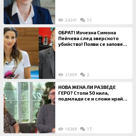
на недвижими имоти
24241
15
ОБРАТ! Изчезна Симона
Пейчева след зверското
убийство! Появи се заповед
за локализирането й
21609
2
НОВА ЖЕНА ЛИ РАЗВЕДЕ
ГЕРО? Стопи 50 кила,
подмлади се и сложи край
на 20-годишен брак
18368
17