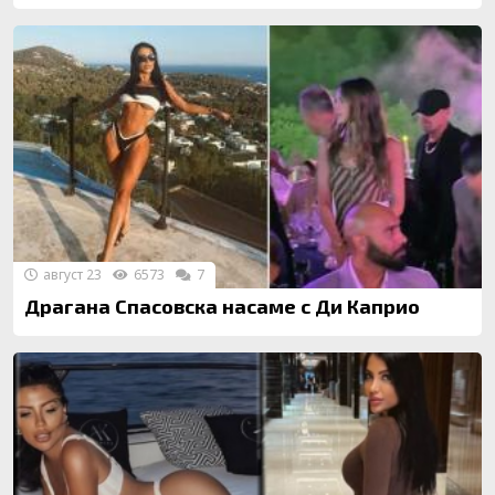
август 23
6573
7
Драгана Спасовска насаме с Ди Каприо