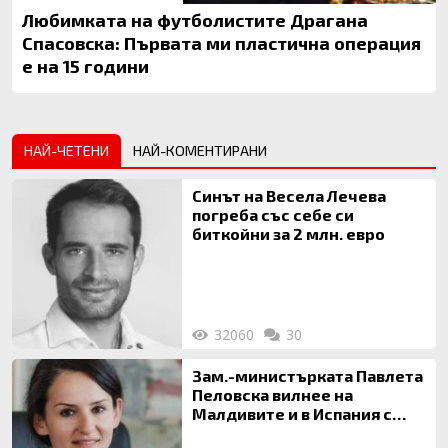
Любимката на футболистите Драгана
Спасовска: Първата ми пластична операция
е на 15 години
НАЙ-ЧЕТЕНИ
НАЙ-КОМЕНТИРАНИ
Синът на Весела Лечева
погреба със себе си
биткойни за 2 млн. евро
32060
30
Зам.-министърката Павлета
Пеловска вилнее на
Малдивите и в Испания с
богата любовница – брокер