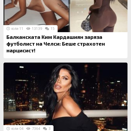
юли 11
13139
15
Балканската Ким Кардашиян заряза
футболист на Челси: Беше страхотен
нарцисист!
юли 04
7364
3