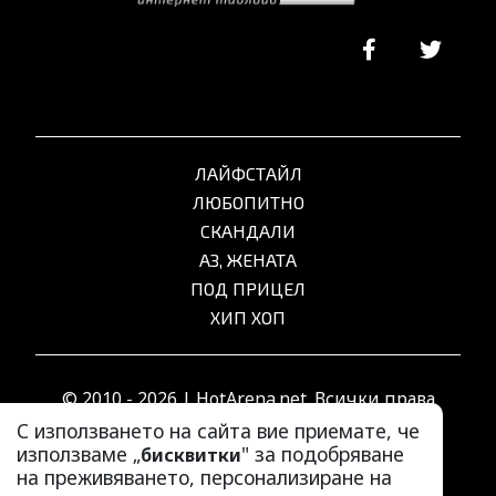
ЛАЙФСТАЙЛ
ЛЮБОПИТНО
СКАНДАЛИ
АЗ, ЖЕНАТА
ПОД ПРИЦЕЛ
ХИП ХОП
© 2010 - 2026 | HotArena.net. Всички права
запазени.
С използването на сайта вие приемате, че
използваме „
" за подобряване
бисквитки
на преживяването, персонализиране на
РЕКЛАМА