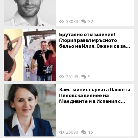
33033
32
Брутално отмъщение!
Глория развя мръсното
бельо на Илия: Ожени се за
120 кг жена, заряза Симона,
за да гледа чуждо дете!
26145
9
Зам.-министърката Павлета
Пеловска вилнее на
Малдивите и в Испания с
богата любовница – брокер
на недвижими имоти
25690
15