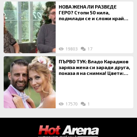
НОВА ЖЕНА ЛИ РАЗВЕДЕ
ГЕРО? Стопи 50 кила,
подмлади се и сложи край
на 20-годишен брак
19803
17
ПЪРВО ТУК: Владо Караджов
заряза жена си заради друга,
показа я на снимка! Цвети:
Ти си фалшив герой!
17570
1