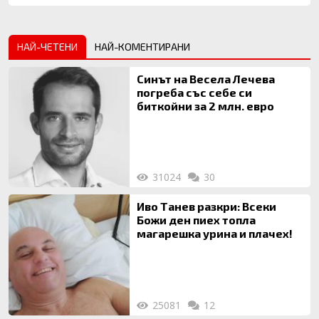
НАЙ-ЧЕТЕНИ
НАЙ-КОМЕНТИРАНИ
Синът на Весела Лечева
погреба със себе си
биткойни за 2 млн. евро
31024
30
Иво Танев разкри: Всеки
Божи ден пиех топла
магарешка урина и плачех!
25081
12