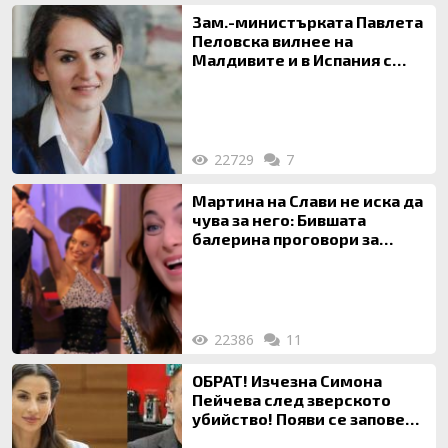
Зам.-министърката Павлета
Пеловска вилнее на
Малдивите и в Испания с
богата любовница – брокер
на недвижими имоти
22729
7
Мартина на Слави не иска да
чува за него: Бившата
балерина проговори за
живота си с Дългия
22386
11
ОБРАТ! Изчезна Симона
Пейчева след зверското
убийство! Появи се заповед
за локализирането й