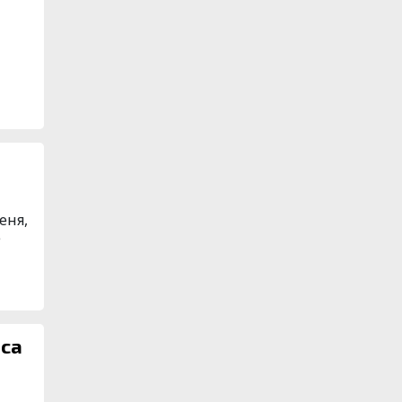
еня,
е
аса