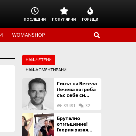
ПОСЛЕДНИ
ПОПУЛЯРНИ
ГОРЕЩИ
И
WOMANSHOP
НАЙ-ЧЕТЕНИ
НАЙ-КОМЕНТИРАНИ
Синът на Весела
Лечева погреба
със себе си
биткойни за 2
33481
32
млн. евро
Брутално
отмъщение!
Глория развя
мръсното бельо