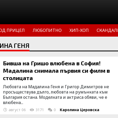
ОД ПРИЦЕЛ
ЛЮБОПИТНО
ХИП-ХОП
СКАНДАЛ
ИНА ГЕНЯ
Бивша на Гришо влюбена в София!
Мадалина снимала първия си филм в
столицата
Любовта на Мадалина Геня и Григор Димитров не
просъществува дълго, любовта на румънката към
България остана. Моделката и актриса обяви, че е
влюбена...
август 06
3171
0
Каролина Церовска