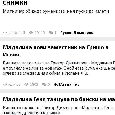
СНИМКИ
Митничар обижда румънката, не я пуска да излети
август 15
10115
1
Румен Димитров
Мадалина лови заместник на Гришо в
Иския
Бившата половинка на Григор Димитров - Мадалина Г
е тръгнала на лов за нов мъж. Знойната румънка ще с
огледа за следващия любим в Испания. В...
юли 08
5803
0
HotArena.net
Мадалина Геня танцува по бански на м
Бившето гадже на Григор Димитров - Мадалина Геня,
захвърля дрехи и задръжки