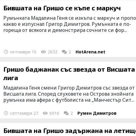
Бившата на Гришо се къпе с маркуч
Румънката Мадалина Геня се изкъпа с маркуч и проп
какво е изпуснал Григор Димитров. Румънката е по-
гореща от всякога и демонстрира сочните си фор...
октомври 16
2632
2
HotArena.net
Гришо баджанак със звезда от Висшата
лига
Мадалина Геня смени Григор Димитров със звезда от
Висшата лига. Според слуховете на Острова знойната
румънка има афера с футболиста на „Манчестър Сит...
септември 27
6916
2
Румен Димитров
Бившата на Гришо задържана на летищ