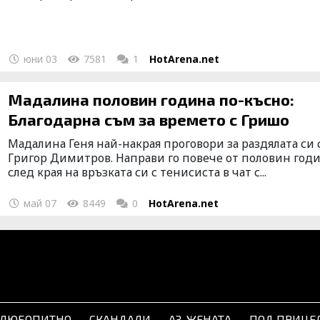
юни 03
7581
1
HotArena.net
Мадалина половин година по-късно:
Благодарна съм за времето с Гришо
Мадалина Геня най-накрая проговори за раздялата си 
Григор Димитров. Направи го повече от половин год
след края на връзката си с тенисиста в чат с...
май 07
8449
0
HotArena.net
ЛЮБОПИТНО
СКАНДАЛИ
АЗ, ЖЕНАТА
ПОД ПРИЦЕ