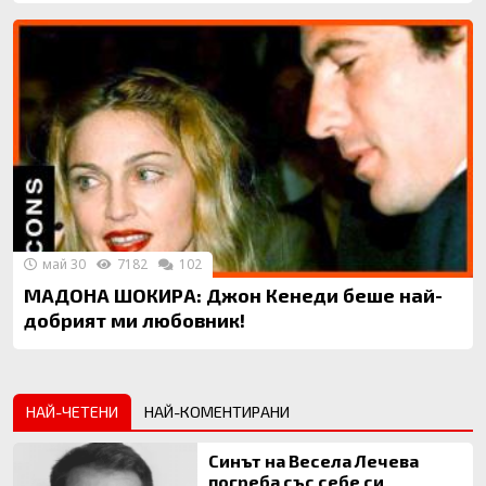
май 30
7182
102
МАДОНА ШОКИРА: Джон Кенеди беше най-
добрият ми любовник!
НАЙ-ЧЕТЕНИ
НАЙ-КОМЕНТИРАНИ
Синът на Весела Лечева
погреба със себе си