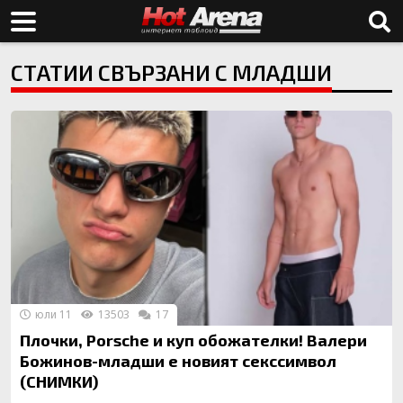
СТАТИИ СВЪРЗАНИ С МЛАДШИ
юли 11
13503
17
Плочки, Porsche и куп обожателки! Валери
Божинов-младши е новият секссимвол
(СНИМКИ)