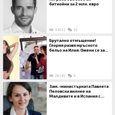
биткойни за 2 млн. евро
33033
32
Брутално отмъщение!
Глория развя мръсното
бельо на Илия: Ожени се за
120 кг жена, заряза Симона,
за да гледа чуждо дете!
26145
9
Зам.-министърката Павлета
Пеловска вилнее на
Малдивите и в Испания с
богата любовница – брокер
на недвижими имоти