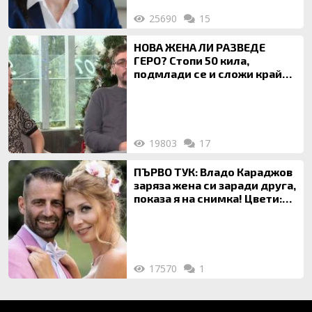
25690
15
НОВА ЖЕНА ЛИ РАЗВЕДЕ
ГЕРО? Стопи 50 кила,
подмлади се и сложи край
на 20-годишен брак
19803
17
ПЪРВО ТУК: Владо Караджов
заряза жена си заради друга,
показа я на снимка! Цвети:
Ти си фалшив герой!
17570
1