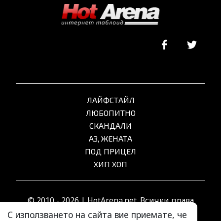
ЛАЙФСТАЙЛ
ЛЮБОПИТНО
СКАНДАЛИ
АЗ, ЖЕНАТА
ПОД ПРИЦЕЛ
ХИП ХОП
© 2010 - 2026 | HotArena.net. Всички права
запазени.
С използването на сайта вие приемате, че