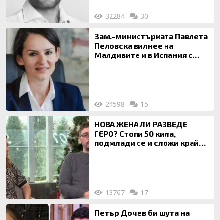
32284
30
Зам.-министърката Павлета
Пеловска вилнее на
Малдивите и в Испания с
богата любовница – брокер
на недвижими имоти
24598
15
НОВА ЖЕНА ЛИ РАЗВЕДЕ
ГЕРО? Стопи 50 кила,
подмлади се и сложи край
на 20-годишен брак
18767
17
Петър Дочев би шута на