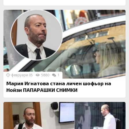
февруари 05
5880
1
Мария Игнатова стана личен шофьор на
Нойзи ПАПАРАШКИ СНИМКИ