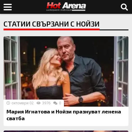
СТАТИИ СВЪРЗАНИ С НОЙЗИ
октомври 02
3976
0
Мария Игнатова и Нойзи празнуват ленена
сватба