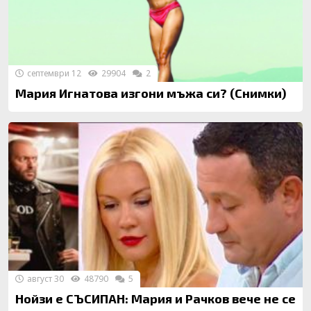
септември 12
29904
2
Мария Игнатова изгони мъжа си? (Снимки)
август 30
48790
5
Нойзи е СЪСИПАН: Мария и Рачков вече не се