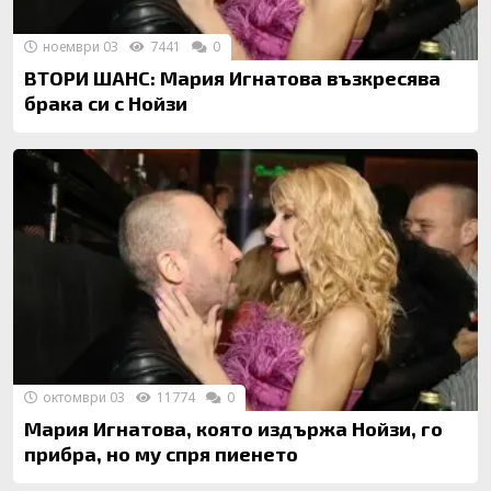
ноември 03
7441
0
ВТОРИ ШАНС: Мария Игнатова възкресява
брака си с Нойзи
октомври 03
11774
0
Мария Игнатова, която издържа Нойзи, го
прибра, но му спря пиенето