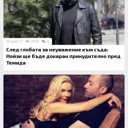
май 17
3038
0
След глобата за неуважение към съда:
Нойзи ще бъде докаран принудително пред
Темида