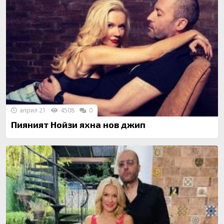
април 21
4508
0
Пияният Нойзи яхна нов джип