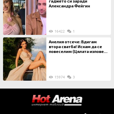
гаджето си заради
Александра Фейгин
16422
1
Анелия отсече: Вдигам
втора сватба! Искам да се
повеселим (Цялата изповед
ТУК)
15974
3