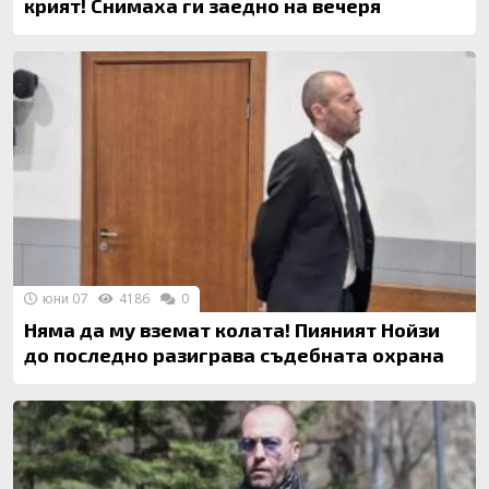
крият! Снимаха ги заедно на вечеря
юни 07
4186
0
Няма да му вземат колата! Пияният Нойзи
до последно разиграва съдебната охрана