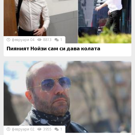
февруари 04
8813
1
Пияният Нойзи сам си дава колата
февруари 02
3955
1