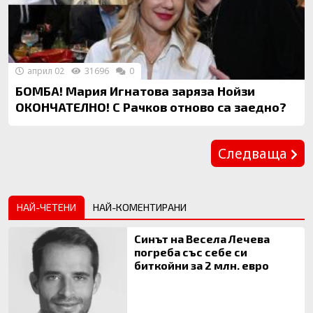
април 02
31696
0
БОМБА! Мария Игнатова заряза Нойзи
ОКОНЧАТЕЛНО! С Рачков отново са заедно?
Предишна
Следваща
НАЙ-ЧЕТЕНИ
НАЙ-КОМЕНТИРАНИ
Синът на Весела Лечева
погреба със себе си
биткойни за 2 млн. евро