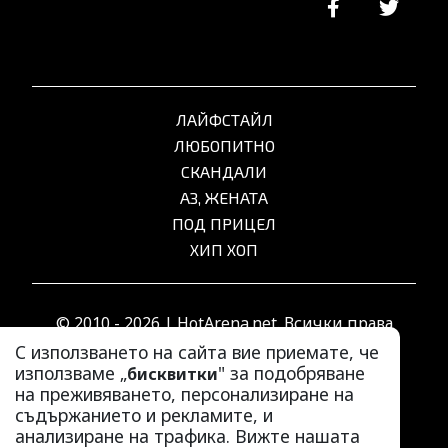
ЛАЙФСТАЙЛ
ЛЮБОПИТНО
СКАНДАЛИ
АЗ, ЖЕНАТА
ПОД ПРИЦЕЛ
ХИП ХОП
© 2010 - 2026 | HotArena.net. Всички права
запазени.
С използването на сайта вие приемате, че
използваме „
" за подобряване
бисквитки
на преживяването, персонализиране на
РЕКЛАМА
съдържанието и рекламите, и
КОНТАКТИ
анализиране на трафика. Вижте нашата