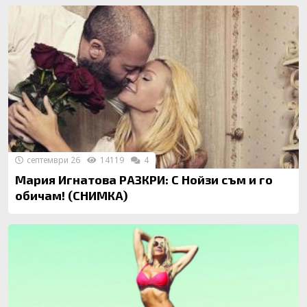
септември 26
14119
4
Мария Игнатова РАЗКРИ: С Нойзи съм и го
обичам! (СНИМКА)