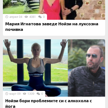
април 04
4081
0
Мария Игнатова заведе Нойзи на луксозна
почивка
март 09
1309
0
Нойзи бори проблемите си с алкохола с
йога