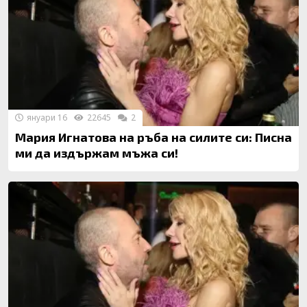
януари 16
22645
2
Мария Игнатова на ръба на силите си: Писна
ми да издържам мъжа си!