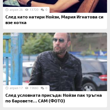
април 28
13720
0
След като натири Нойзи, Мария Игнатова си
взе котка
април 17
19880
0
След условната присъда: Нойзи пак тръгна
по баровете… САМ (ФОТО)