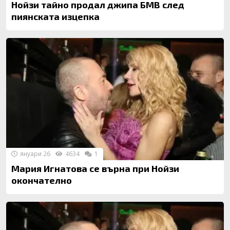
Нойзи тайно продал джипа БМВ след
пиянската изцепка
януари 26
4634
1
Мария Игнатова се върна при Нойзи
окончателно