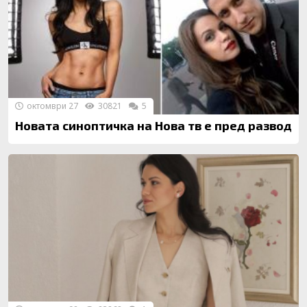
октомври 27
30821
5
Новата синоптичка на Нова тв е пред развод