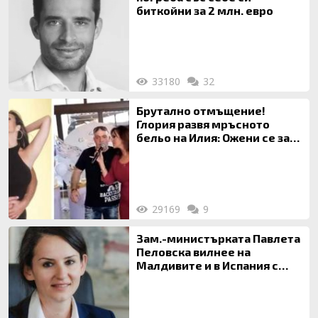
биткойни за 2 млн. евро
33180
32
Брутално отмъщение!
Глория развя мръсното
бельо на Илия: Ожени се за
120 кг жена, заряза Симона,
за да гледа чуждо дете!
29169
9
Зам.-министърката Павлета
Пеловска вилнее на
Малдивите и в Испания с
богата любовница – брокер
на недвижими имоти