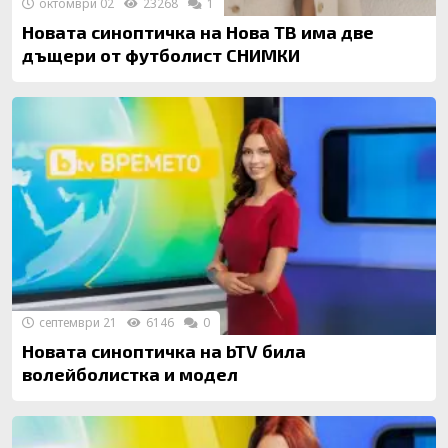
октомври 02
23268
1
Новата синоптичка на Нова ТВ има две
дъщери от футболист СНИМКИ
септември 21
6146
0
Новата синоптичка на bTV била
волейболистка и модел