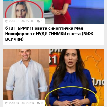
юли 30
22603
1
бТВ ГЪРМИ! Новата синоптичка Мая
Никифорова с НУДИ СНИМКИ в нета (ВИЖ
ВСИЧКИ)
юли 04
29834
0