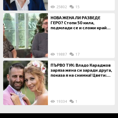
25802
15
НОВА ЖЕНА ЛИ РАЗВЕДЕ
ГЕРО? Стопи 50 кила,
подмлади се и сложи край
на 20-годишен брак
19887
17
ПЪРВО ТУК: Владо Караджов
заряза жена си заради друга,
показа я на снимка! Цвети:
Ти си фалшив герой!
19334
1