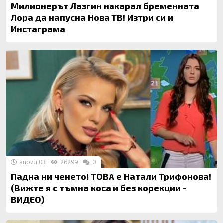
Милионерът Лазгин накарал бременната
Лора да напусна Нова ТВ! Изтри си и
Инстаграма
април 03
26299
0
Падна ни ченето! ТОВА е Натали Трифонова!
(Вижте я с тъмна коса и без корекции -
ВИДЕО)