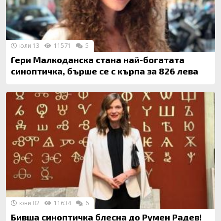
юли 13
11571
5
Гери Малкоданска стана най-богатата
синоптичка, бърше се с кърпа за 826 лева
юни 02
11634
6
Бивша синоптичка блесна до Румен Радев!