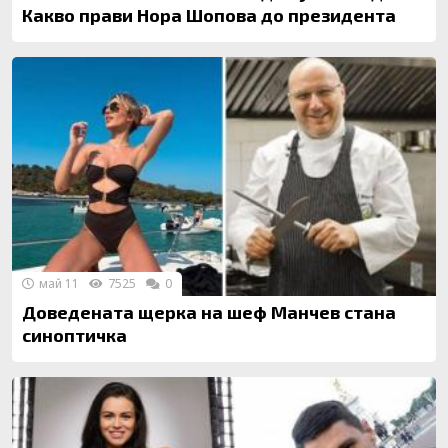
Какво прави Нора Шопова до президента
май 11
7525
0
Доведената щерка на шеф Манчев стана
синоптичка