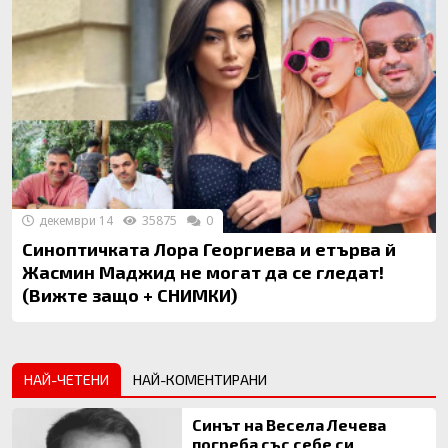
декември 14
35875
0
Синоптичката Лора Георгиева и етърва й
Жасмин Маджид не могат да се гледат!
(Вижте защо + СНИМКИ)
НАЙ-ЧЕТЕНИ
НАЙ-КОМЕНТИРАНИ
Синът на Весела Лечева
погреба със себе си