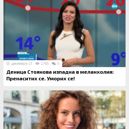
декември 21
2765
0
Деница Стоянова изпадна в меланхолия:
Пренаситих се. Уморих се!