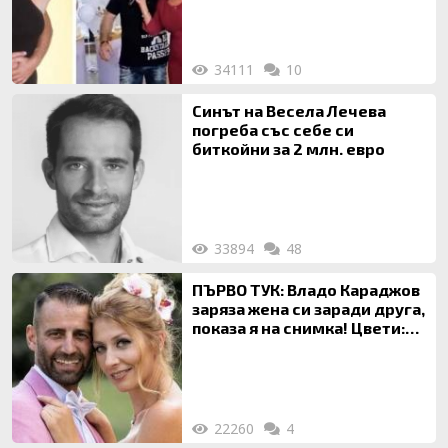
за да гледа чуждо дете!
34111
10
Синът на Весела Лечева
погреба със себе си
биткойни за 2 млн. евро
33894
48
ПЪРВО ТУК: Владо Караджов
заряза жена си заради друга,
показа я на снимка! Цвети:
Ти си фалшив герой!
22260
4