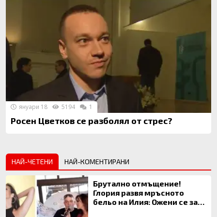
януари 18
5194
1
Росен Цветков се разболял от стрес?
НАЙ-ЧЕТЕНИ
НАЙ-КОМЕНТИРАНИ
Брутално отмъщение!
Глория развя мръсното
бельо на Илия: Ожени се за
120 кг жена, заряза Симона,