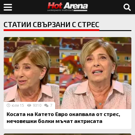
СТАТИИ СВЪРЗАНИ С СТРЕС
юли 15
9310
7
Косата на Катето Евро окапвала от стрес,
нечовешки болки мъчат актрисата