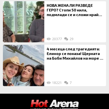
НОВА ЖЕНА ЛИ РАЗВЕДЕ
ГЕРО? Стопи 50 кила,
подмлади се и сложи край
на 20-годишен брак
20377
29
4 месеца след трагедията:
Елинор се показа! Щерката
на Боби Михайлов на море с
майка си
18221
7