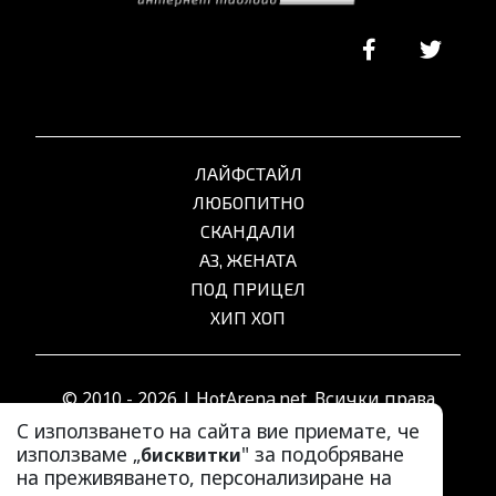
ЛАЙФСТАЙЛ
ЛЮБОПИТНО
СКАНДАЛИ
АЗ, ЖЕНАТА
ПОД ПРИЦЕЛ
ХИП ХОП
© 2010 - 2026 | HotArena.net. Всички права
запазени.
С използването на сайта вие приемате, че
използваме „
" за подобряване
бисквитки
на преживяването, персонализиране на
РЕКЛАМА