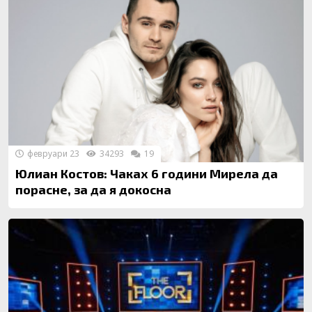
февруари 23
34293
19
Юлиан Костов: Чаках 6 години Мирела да
порасне, за да я докосна