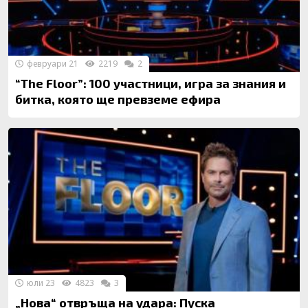
февруари 21
2219
2
“The Floor”: 100 участници, игра за знания и
битка, която ще превземе ефира
юли 23
4823
3
„Нова“ отвръща на удара: Пуска