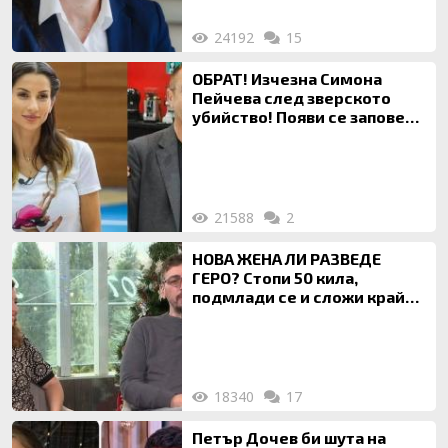
24192
15
ОБРАТ! Изчезна Симона
Пейчева след зверското
убийство! Появи се заповед
за локализирането й
21588
2
НОВА ЖЕНА ЛИ РАЗВЕДЕ
ГЕРО? Стопи 50 кила,
подмлади се и сложи край
на 20-годишен брак
18340
17
Петър Дочев би шута на