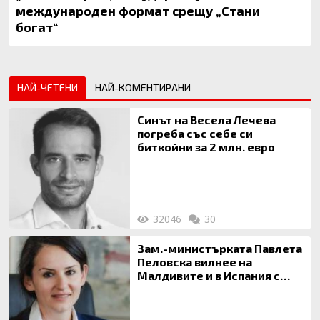
международен формат срещу „Стани
богат“
НАЙ-ЧЕТЕНИ
НАЙ-КОМЕНТИРАНИ
Синът на Весела Лечева
погреба със себе си
биткойни за 2 млн. евро
32046
30
Зам.-министърката Павлета
Пеловска вилнее на
Малдивите и в Испания с
богата любовница – брокер
на недвижими имоти