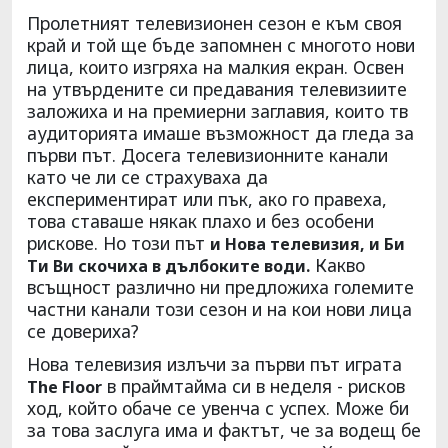
Пролетният телевизионен сезон е към своя
край и той ще бъде запомнен с многото нови
лица, които изгряха на малкия екран. Освен
на утвърдените си предавания телевизиите
заложиха и на премиерни заглавия, които тв
аудиторията имаше възможност да гледа за
първи път. Досега телевизионните канали
като че ли се страхуваха да
експериментират или пък, ако го правеха,
това ставаше някак плахо и без особени
рискове. Но този път
и Нова телевизия, и Би
Какво
Ти Ви скочиха в дълбоките води.
всъщност различно ни предложиха големите
частни канали този сезон и на кои нови лица
се довериха?
Нова телевизия излъчи за първи път играта
в праймтайма си в неделя - рисков
The Floor
ход, който обаче се увенча с успех. Може би
за това заслуга има и фактът, че за водещ бе