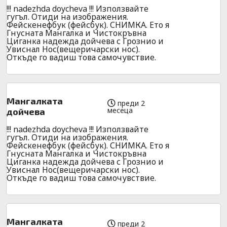
!!! nadezhda doycheva !!! Използвайте
гугъл. Отиди на изображения.
Фейскенефбук (фейсбук). СНИМКА. Ето я
Гнусната Мангалка и Чистокръвна
Циганка надежда дойчева с Грознио и
Увиснал Нос(вещеричарски нос).
Откъде го вадиш това самочувствие.
Мангалката
преди 2
месеца
дойчева
!!! nadezhda doycheva !!! Използвайте
гугъл. Отиди на изображения.
Фейскенефбук (фейсбук). СНИМКА. Ето я
Гнусната Мангалка и Чистокръвна
Циганка надежда дойчева с Грознио и
Увиснал Нос(вещеричарски нос).
Откъде го вадиш това самочувствие.
Мангалката
преди 2