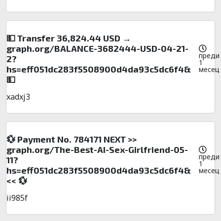
💵 Transfer 36,824.44 USD →
graph.org/BALANCE-3682444-USD-04-21-
преди
2?
1
hs=eff051dc283f5508900d4da93c5dc6f4&
месец
💵
xadxj3
💱 Payment No. 784171 NEXT >>
graph.org/The-Best-AI-Sex-Girlfriend-05-
преди
11?
1
hs=eff051dc283f5508900d4da93c5dc6f4&
месец
<< 💱
ii985f