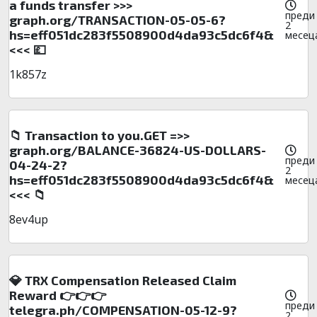
a funds transfer >>>
преди
graph.org/TRANSACTION-05-05-6?
2
hs=eff051dc283f5508900d4da93c5dc6f4&
месец
<<< 💷
1k857z
📁 Transaction to you.GET =>>
graph.org/BALANCE-36824-US-DOLLARS-
преди
04-24-2?
2
hs=eff051dc283f5508900d4da93c5dc6f4&
месец
<<< 📁
8ev4up
💎 TRX Compensation Released Claim
Reward 👉👉👉
преди
telegra.ph/COMPENSATION-05-12-9?
2