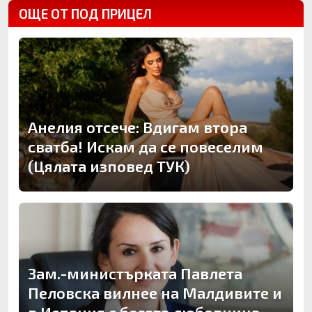
ОЩЕ ОТ ПОД ПРИЦЕЛ
Анелия отсече: Вдигам втора
сватба! Искам да се повеселим
(Цялата изповед ТУК)
Зам.-министърката Павлета
Пеловска вилнее на Малдивите и
в Испания с богата любовница –