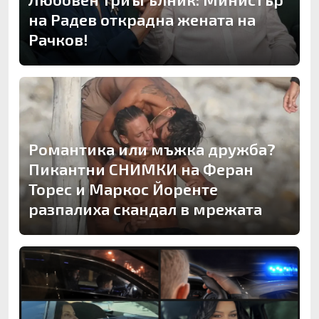
на Радев открадна жената на
Рачков!
Романтика или мъжка дружба?
Пикантни СНИМКИ на Феран
Торес и Маркос Йоренте
разпалиха скандал в мрежата