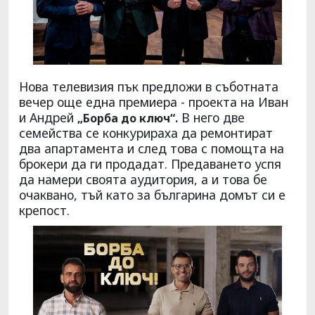
Нова телевизия пък предложи в съботната
вечер още една премиера - проекта на Иван
и Андрей
В него две
„Борба до ключ“.
семейства се конкурираха да ремонтират
два апартамента и след това с помощта на
брокери да ги продадат. Предаването успя
да намери своята аудитория, а и това бе
очаквано, тъй като за българина домът си е
крепост.