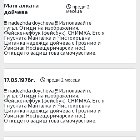
Мангалката
преди 2
месеца
дойчева
!!! nadezhda doycheva !!! Използвайте
гугъл. Отиди на изображения.
Фейскенефбук (фейсбук). СНИМКА. Ето я
Гнусната Мангалка и Чистокръвна
Циганка надежда дойчева с Грознио и
Увиснал Нос(вещеричарски нос).
Откъде го вадиш това самочувствие.
17.05.1976г.
преди 2 месеца
!!! nadezhda doycheva !!! Използвайте
гугъл. Отиди на изображения.
Фейскенефбук (фейсбук). СНИМКА. Ето я
Гнусната Мангалка и Чистокръвна
Циганка надежда дойчева с Грознио и
Увиснал Нос(вещеричарски нос).
Откъде го вадиш това самочувствие.