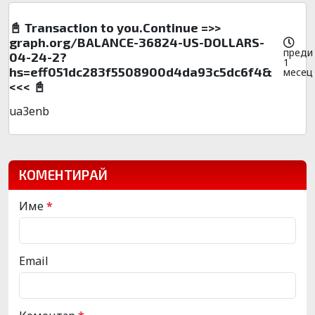
📓 Transaction to you.Continue =>>
graph.org/BALANCE-36824-US-DOLLARS-
преди
04-24-2?
1
hs=eff051dc283f5508900d4da93c5dc6f4&
месец
<<< 📓
ua3enb
КОМЕНТИРАЙ
Име
*
Email