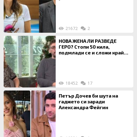
за локализирането й
21672
2
НОВА ЖЕНА ЛИ РАЗВЕДЕ
ГЕРО? Стопи 50 кила,
подмлади се и сложи край
на 20-годишен брак
18452
17
Петър Дочев би шута на
гаджето си заради
Александра Фейгин