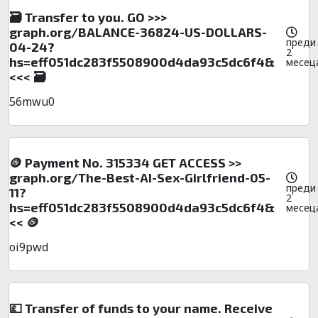
🗃 Transfer to you. GO >>>
graph.org/BALANCE-36824-US-DOLLARS-
преди
04-24?
2
hs=eff051dc283f5508900d4da93c5dc6f4&
месец
<<< 🗃
56mwu0
🪙 Payment No. 315334 GET ACCESS >>
graph.org/The-Best-AI-Sex-Girlfriend-05-
преди
11?
2
hs=eff051dc283f5508900d4da93c5dc6f4&
месец
<< 🪙
oi9pwd
💷 Transfer of funds to your name. Receive