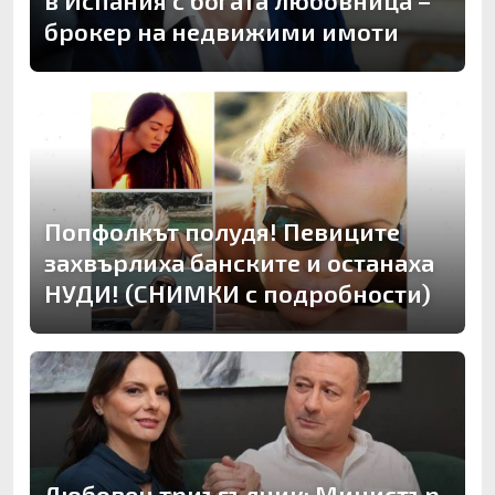
брокер на недвижими имоти
Попфолкът полудя! Певиците
захвърлиха банските и останаха
НУДИ! (СНИМКИ с подробности)
Любовен триъгълник: Министър