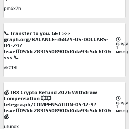
pm6x7h
📞 Transfer to you. GET >>>
graph.org/BALANCE-36824-US-DOLLARS-
преди
04-24?
1
hs=eff051dc283f5508900d4da93c5dc6f4&
месец
<<< 📞
vkz19l
💰 TRX Crypto Refund 2026 Withdraw
Compensation 💥💥
преди
telegra.ph/COMPENSATION-05-12-9?
1
hs=eff051dc283f5508900d4da93c5dc6f4&
месец
💰
ulundx