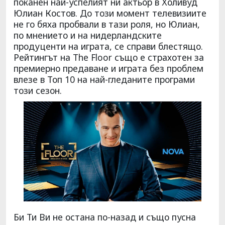
поканен най-успелият ни актьор в Холивуд
Юлиан Костов. До този момент телевизиите
не го бяха пробвали в тази роля, но Юлиан,
по мнението и на нидерландските
продуценти на играта, се справи блестящо.
Рейтингът на The Floor също е страхотен за
премиерно предаване и играта без проблем
влезе в Топ 10 на най-гледаните програми
този сезон.
Би Ти Ви не остана по-назад и също пусна