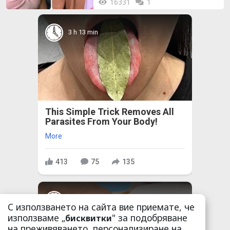
16331
1
3 h 13 min
This Simple Trick Removes All
Parasites From Your Body!
More
413
75
135
2 h 56 min
С използването на сайта вие приемате, че
използваме „
" за подобряване
бисквитки
на преживяването, персонализиране на