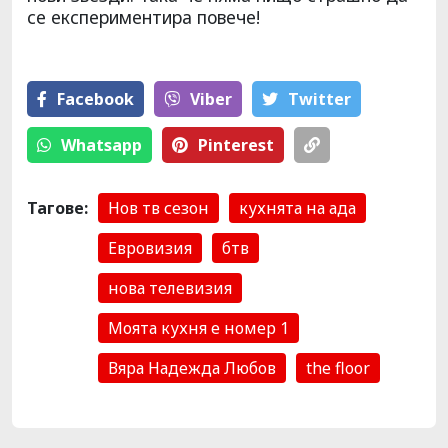
се експериментира повече!
Facebook
Viber
Тwitter
Whatsapp
Pinterest
Тагове:
Нов тв сезон
кухнята на ада
Евровизия
бтв
нова телевизия
Моята кухня е номер 1
Вяра Надежда Любов
the floor