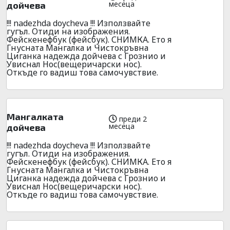
месеца
дойчева
!!! nadezhda doycheva !!! Използвайте
гугъл. Отиди на изображения.
Фейскенефбук (фейсбук). СНИМКА. Ето я
Гнусната Мангалка и Чистокръвна
Циганка надежда дойчева с Грознио и
Увиснал Нос(вещеричарски нос).
Откъде го вадиш това самочувствие.
Мангалката
преди 2
месеца
дойчева
!!! nadezhda doycheva !!! Използвайте
гугъл. Отиди на изображения.
Фейскенефбук (фейсбук). СНИМКА. Ето я
Гнусната Мангалка и Чистокръвна
Циганка надежда дойчева с Грознио и
Увиснал Нос(вещеричарски нос).
Откъде го вадиш това самочувствие.