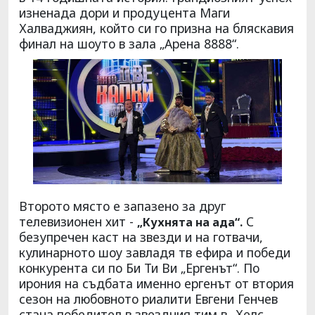
изненада дори и продуцента Маги
Халваджиян, който си го призна на бляскавия
финал на шоуто в зала „Арена 8888“.
Второто място е запазено за друг
телевизионен хит -
С
„Кухнята на ада“.
безупречен каст на звезди и на готвачи,
кулинарното шоу завладя тв ефира и победи
конкурента си по Би Ти Ви „Ергенът“. По
ирония на съдбата именно ергенът от втория
сезон на любовното риалити Евгени Генчев
стана победител в звездния тим в „Хелс