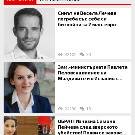
Синът на Весела Лечева
погреба със себе си
биткойни за 2 млн. евро
32102
30
Зам.-министърката Павлета
Пеловска вилнее на
Малдивите и в Испания с
богата любовница – брокер
на недвижими имоти
24290
15
ОБРАТ! Изчезна Симона
Пейчева след зверското
убийство! Появи се заповед