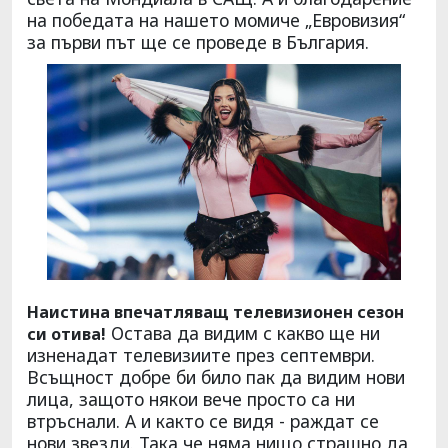
на победата на нашето момиче „Евровизия“
за първи път ще се проведе в България.
Наистина впечатляващ телевизионен сезон
Остава да видим с какво ще ни
си отива!
изненадат телевизиите през септември.
Всъщност добре би било пак да видим нови
лица, защото някои вече просто са ни
втръснали. А и както се видя - раждат се
нови звезди. Така че няма нищо страшно да