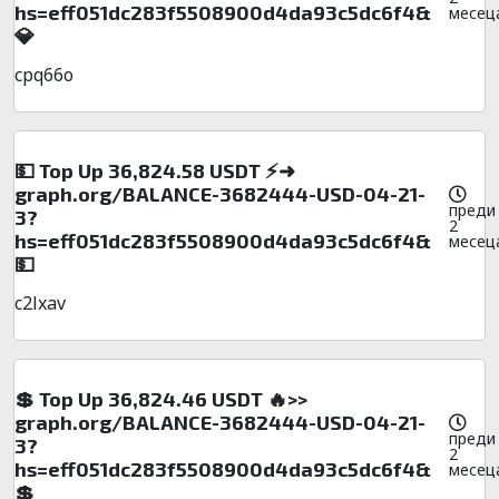
hs=eff051dc283f5508900d4da93c5dc6f4&
месец
💎
cpq66o
💵 Top Up 36,824.58 USDT ⚡➜
graph.org/BALANCE-3682444-USD-04-21-
преди
3?
2
hs=eff051dc283f5508900d4da93c5dc6f4&
месец
💵
c2lxav
💲 Top Up 36,824.46 USDT 🔥>>
graph.org/BALANCE-3682444-USD-04-21-
преди
3?
2
hs=eff051dc283f5508900d4da93c5dc6f4&
месец
💲