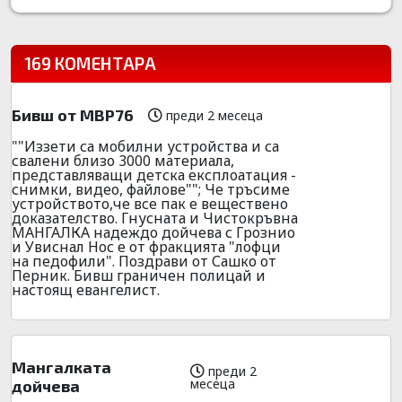
169 КОМЕНТАРА
Бивш от МВР76
преди 2 месеца
""Иззети са мобилни устройства и са
свалени близо 3000 материала,
представляващи детска експлоатация -
снимки, видео, файлове""; Че тръсиме
устройството,че все пак е веществено
доказателство. Гнусната и Чистокръвна
МАНГАЛКА надеждо дойчева с Грознио
и Увиснал Нос е от фракцията "лофци
на педофили". Поздрави от Сашко от
Перник. Бивш граничен полицай и
настоящ евангелист.
Мангалката
преди 2
месеца
дойчева