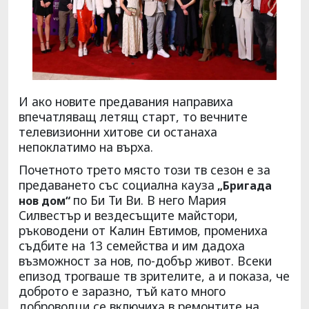
И ако новите предавания направиха
впечатляващ летящ старт, то вечните
телевизионни хитове си останаха
непоклатимо на върха.
Почетното трето място този тв сезон е за
предаването със социална кауза
„Бригада
по Би Ти Ви. В него Мария
нов дом“
Силвестър и вездесъщите майстори,
ръководени от Калин Евтимов, промениха
съдбите на 13 семейства и им дадоха
възможност за нов, по-добър живот. Всеки
епизод трогваше тв зрителите, а и показа, че
доброто е заразно, тъй като много
доброволци се включиха в ремонтите на