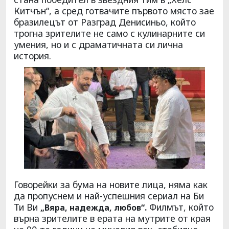
Китчън“, а сред готвачите първото място зае
бразилецът от Разград Денисиньо, който
трогна зрителите не само с кулинарните си
умения, но и с драматичната си лична
история.
Говорейки за бума на новите лица, няма как
да пропуснем и най-успешния сериал на Би
Ти Ви
Филмът, който
„Вяра, надежда, любов“.
върна зрителите в ерата на мутрите от края