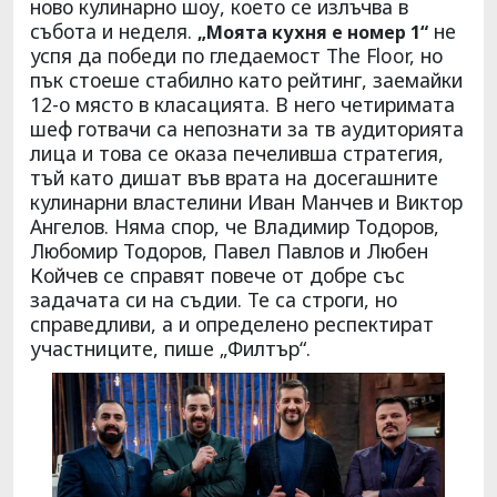
ново кулинарно шоу, което се излъчва в
събота и неделя.
не
„Моята кухня е номер 1“
успя да победи по гледаемост The Floor, но
пък стоеше стабилно като рейтинг, заемайки
12-о място в класацията. В него четиримата
шеф готвачи са непознати за тв аудиторията
лица и това се оказа печеливша стратегия,
тъй като дишат във врата на досегашните
кулинарни властелини Иван Манчев и Виктор
Ангелов. Няма спор, че Владимир Тодоров,
Любомир Тодоров, Павел Павлов и Любен
Койчев се справят повече от добре със
задачата си на съдии. Те са строги, но
справедливи, а и определено респектират
участниците, пише „Филтър“.