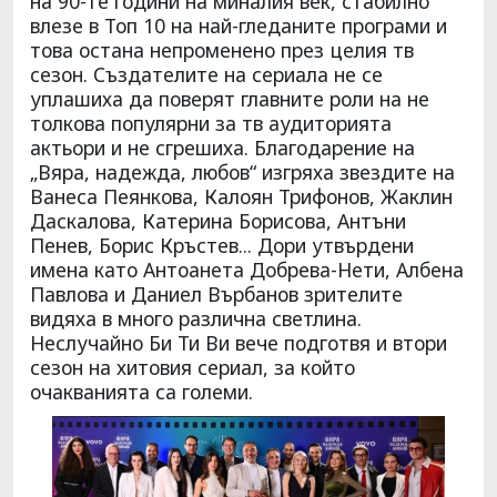
на 90-те години на миналия век, стабилно
влезе в Топ 10 на най-гледаните програми и
това остана непроменено през целия тв
сезон. Създателите на сериала не се
уплашиха да поверят главните роли на не
толкова популярни за тв аудиторията
актьори и не сгрешиха. Благодарение на
„Вяра, надежда, любов“ изгряха звездите на
Ванеса Пеянкова, Калоян Трифонов, Жаклин
Даскалова, Катерина Борисова, Антъни
Пенев, Борис Кръстев... Дори утвърдени
имена като Антоанета Добрева-Нети, Албена
Павлова и Даниел Върбанов зрителите
видяха в много различна светлина.
Неслучайно Би Ти Ви вече подготвя и втори
сезон на хитовия сериал, за който
очакванията са големи.