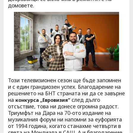
домовете.
Този телевизионен сезон ще бъде запомнен
и с един грандиозен успех. Благодарение на
решението на БНТ страната ни да се завърне
на
след дълго
конкурса „Евровизия“
отсъствие, това ни донесе огромна радост.
Триумфът на Дара на 70-ото издание на
музикалния форум ни напомни за еуфорията
от 1994 година, когато станахме четвърти в
света на Мондиала в САЩ. А и благодарение