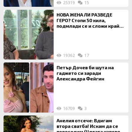
25319
15
НОВА ЖЕНА ЛИ РАЗВЕДЕ
ГЕРО? Стопи 50 кила,
подмлади се и сложи край
на 20-годишен брак
19362
17
Петър Дочев би шута на
гаджето си заради
Александра Фейгин
16709
3
Анелия отсече: Вдигам
втора сватба! Искам да се
повеселим (Цялата изповед