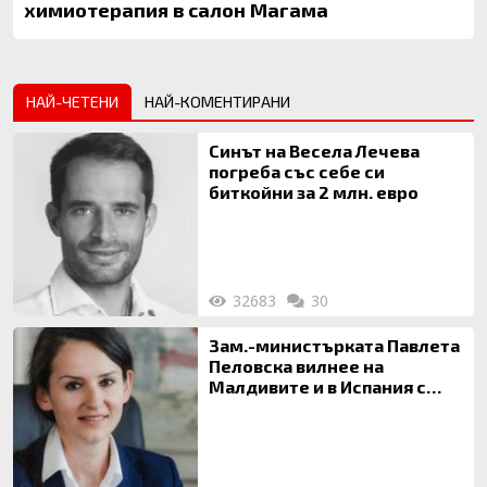
химиотерапия в салон Магама
НАЙ-ЧЕТЕНИ
НАЙ-КОМЕНТИРАНИ
Синът на Весела Лечева
погреба със себе си
биткойни за 2 млн. евро
32683
30
Зам.-министърката Павлета
Пеловска вилнее на
Малдивите и в Испания с
богата любовница – брокер
на недвижими имоти