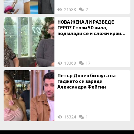
21588
2
НОВА ЖЕНА ЛИ РАЗВЕДЕ
ГЕРО? Стопи 50 кила,
подмлади се и сложи край
на 20-годишен брак
18368
17
Петър Дочев би шута на
гаджето си заради
Александра Фейгин
16324
1