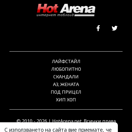
ЛАЙФСТАЙЛ
ЛЮБОПИТНО
СКАНДАЛИ
АЗ, ЖЕНАТА
ПОД ПРИЦЕЛ
ХИП ХОП
© 2010 - 2026 | HotArena.net. Всички права
запазени.
С използването на сайта вие приемате, че