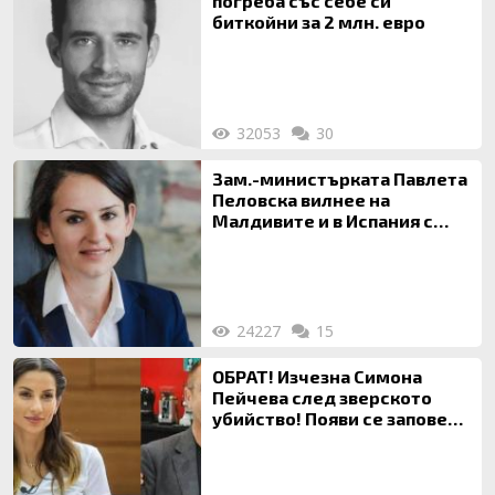
погреба със себе си
биткойни за 2 млн. евро
32053
30
Зам.-министърката Павлета
Пеловска вилнее на
Малдивите и в Испания с
богата любовница – брокер
на недвижими имоти
24227
15
ОБРАТ! Изчезна Симона
Пейчева след зверското
убийство! Появи се заповед
за локализирането й