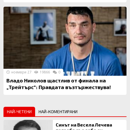
ноември 27
19866
0
Владо Николов щастлив от финала на
„Трейтърс“: Правдата възтържествува!
НАЙ-ЧЕТЕНИ
НАЙ-КОМЕНТИРАНИ
Синът на Весела Лечева