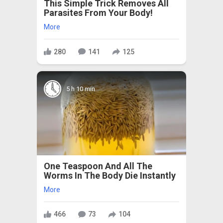
This Simple Trick Removes All
Parasites From Your Body!
More
280
141
125
5 h 10 min
One Teaspoon And All The
Worms In The Body Die Instantly
More
466
73
104