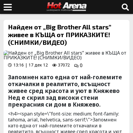
Найден от „Big Brother All stars”
живее в КЪЩА от ПРИКАЗКИТЕ!
(СНИМКИ/ВИДЕО)
13:16 | 17 дек 12
37072
0
Запомнен като една от най-големите
откачалки в реалитито, всъщност
живее сред красота и уют в Княжево
Нед е скрил зад високи стени
прекрасния си дом в Княжево.
<h4><span style=\"font-size: medium; font-family:
tahoma, arial, helvetica, sans-serif;\">Запомнен
като една от най-големите откачалки в
реалитито, всъщност живее сред красота и уют