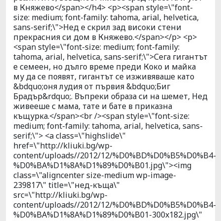
в Княжево</span></h4> <p><span style=\"font-
size: medium; font-family: tahoma, arial, helvetica,
sans-serif;\">Нед е скрил зад високи стени
прекрасния си дом в Княжево.</span></p> <p>
<span style=\"font-size: medium; font-family:
tahoma, arial, helvetica, sans-serif;\">Сега гигантът
е семеен, но дълго време преди Коко и майка
му да се появят, гигантът се изживяваше като
&bdquo;оня лудия от първия &bdquo;Биг
Брадър&rdquo;. Въпреки образа си на шемет, Нед
живееше с мама, тате и бате в приказна
къщурка.</span><br /><span style=\"font-size:
medium; font-family: tahoma, arial, helvetica, sans-
serif;\"> <a class=\"highslide\"
href=\"http://kliuki.bg/wp-
content/uploads//2012/12/%D0%BD%D0%B5%D0%B4-
%D0%BA%D1%8A%D1%89%D0%B01.jpg\"><img
class=\"aligncenter size-medium wp-image-
239817\" title=\"нед-къща\"
src=\"http://kliuki.bg/wp-
content/uploads//2012/12/%D0%BD%D0%B5%D0%B4-
%D0%BA%D1%8A%D1%89%D0%B01-300x182.jpg\"