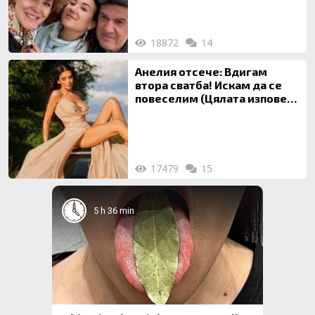
18872
14
Анелия отсече: Вдигам
втора сватба! Искам да се
повеселим (Цялата изповед
ТУК)
17479
15
5 h 36 min