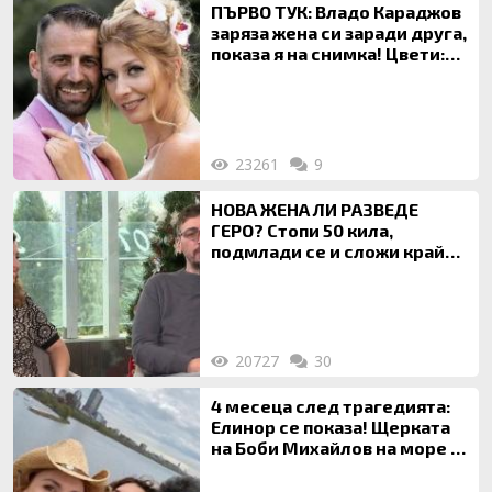
ПЪРВО ТУК: Владо Караджов
заряза жена си заради друга,
показа я на снимка! Цвети:
Ти си фалшив герой!
23261
9
НОВА ЖЕНА ЛИ РАЗВЕДЕ
ГЕРО? Стопи 50 кила,
подмлади се и сложи край
на 20-годишен брак
20727
30
4 месеца след трагедията:
Елинор се показа! Щерката
на Боби Михайлов на море с
майка си