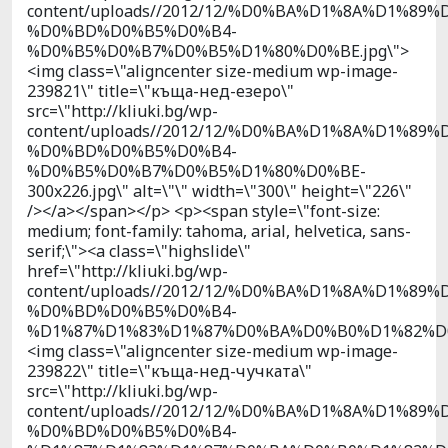
content/uploads//2012/12/%D0%BA%D1%8A%D1%89%
%D0%BD%D0%B5%D0%B4-
%D0%B5%D0%B7%D0%B5%D1%80%D0%BE.jpg\">
<img class=\"aligncenter size-medium wp-image-
239821\" title=\"къща-нед-езеро\"
src=\"http://kliuki.bg/wp-
content/uploads//2012/12/%D0%BA%D1%8A%D1%89%
%D0%BD%D0%B5%D0%B4-
%D0%B5%D0%B7%D0%B5%D1%80%D0%BE-
300x226.jpg\" alt=\"\" width=\"300\" height=\"226\"
/></a></span></p> <p><span style=\"font-size:
medium; font-family: tahoma, arial, helvetica, sans-
serif;\"><a class=\"highslide\"
href=\"http://kliuki.bg/wp-
content/uploads//2012/12/%D0%BA%D1%8A%D1%89%
%D0%BD%D0%B5%D0%B4-
%D1%87%D1%83%D1%87%D0%BA%D0%B0%D1%82%D0%
<img class=\"aligncenter size-medium wp-image-
239822\" title=\"къща-нед-чучката\"
src=\"http://kliuki.bg/wp-
content/uploads//2012/12/%D0%BA%D1%8A%D1%89%
%D0%BD%D0%B5%D0%B4-