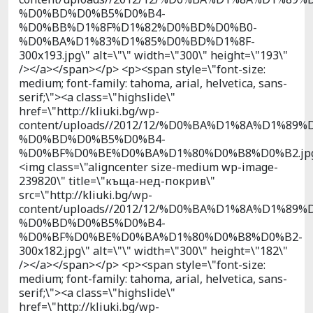
%D0%BD%D0%B5%D0%B4-
%D0%BB%D1%8F%D1%82%D0%BD%D0%B0-
%D0%BA%D1%83%D1%85%D0%BD%D1%8F-
300x193.jpg\" alt=\"\" width=\"300\" height=\"193\"
/></a></span></p> <p><span style=\"font-size:
medium; font-family: tahoma, arial, helvetica, sans-
serif;\"><a class=\"highslide\"
href=\"http://kliuki.bg/wp-
content/uploads//2012/12/%D0%BA%D1%8A%D1%89%
%D0%BD%D0%B5%D0%B4-
%D0%BF%D0%BE%D0%BA%D1%80%D0%B8%D0%B2.jpg
<img class=\"aligncenter size-medium wp-image-
239820\" title=\"къща-нед-покрив\"
src=\"http://kliuki.bg/wp-
content/uploads//2012/12/%D0%BA%D1%8A%D1%89%
%D0%BD%D0%B5%D0%B4-
%D0%BF%D0%BE%D0%BA%D1%80%D0%B8%D0%B2-
300x182.jpg\" alt=\"\" width=\"300\" height=\"182\"
/></a></span></p> <p><span style=\"font-size:
medium; font-family: tahoma, arial, helvetica, sans-
serif;\"><a class=\"highslide\"
href=\"http://kliuki.bg/wp-