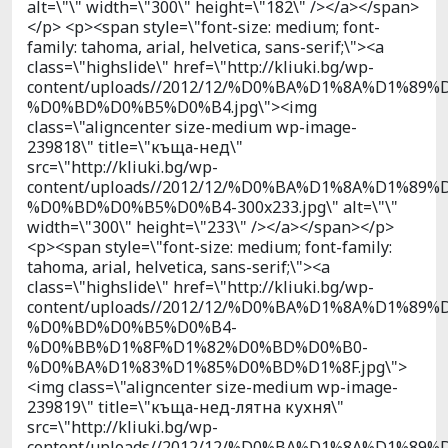
alt=\"\" width=\"300\" height=\"182\" /></a></span>
</p> <p><span style=\"font-size: medium; font-
family: tahoma, arial, helvetica, sans-serif;\"><a
class=\"highslide\" href=\"http://kliuki.bg/wp-
content/uploads//2012/12/%D0%BA%D1%8A%D1%89%
%D0%BD%D0%B5%D0%B4.jpg\"><img
class=\"aligncenter size-medium wp-image-
239818\" title=\"къща-нед\"
src=\"http://kliuki.bg/wp-
content/uploads//2012/12/%D0%BA%D1%8A%D1%89%
%D0%BD%D0%B5%D0%B4-300x233.jpg\" alt=\"\"
width=\"300\" height=\"233\" /></a></span></p>
<p><span style=\"font-size: medium; font-family:
tahoma, arial, helvetica, sans-serif;\"><a
class=\"highslide\" href=\"http://kliuki.bg/wp-
content/uploads//2012/12/%D0%BA%D1%8A%D1%89%
%D0%BD%D0%B5%D0%B4-
%D0%BB%D1%8F%D1%82%D0%BD%D0%B0-
%D0%BA%D1%83%D1%85%D0%BD%D1%8F.jpg\">
<img class=\"aligncenter size-medium wp-image-
239819\" title=\"къща-нед-лятна кухня\"
src=\"http://kliuki.bg/wp-
content/uploads//2012/12/%D0%BA%D1%8A%D1%89%