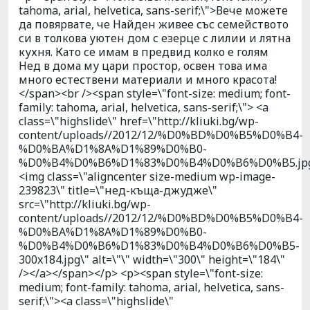
tahoma, arial, helvetica, sans-serif;\">Вече можете
да повярвате, че Найден живее със семейството
си в толкова уютен дом с езерце с лилии и лятна
кухня. Като се имам в предвид колко е голям
Нед в дома му цари простор, освен това има
много естествени материали и много красота!
</span><br /><span style=\"font-size: medium; font-
family: tahoma, arial, helvetica, sans-serif;\"> <a
class=\"highslide\" href=\"http://kliuki.bg/wp-
content/uploads//2012/12/%D0%BD%D0%B5%D0%B4-
%D0%BA%D1%8A%D1%89%D0%B0-
%D0%B4%D0%B6%D1%83%D0%B4%D0%B6%D0%B5.jpg
<img class=\"aligncenter size-medium wp-image-
239823\" title=\"нед-къща-джудже\"
src=\"http://kliuki.bg/wp-
content/uploads//2012/12/%D0%BD%D0%B5%D0%B4-
%D0%BA%D1%8A%D1%89%D0%B0-
%D0%B4%D0%B6%D1%83%D0%B4%D0%B6%D0%B5-
300x184.jpg\" alt=\"\" width=\"300\" height=\"184\"
/></a></span></p> <p><span style=\"font-size:
medium; font-family: tahoma, arial, helvetica, sans-
serif;\"><a class=\"highslide\"