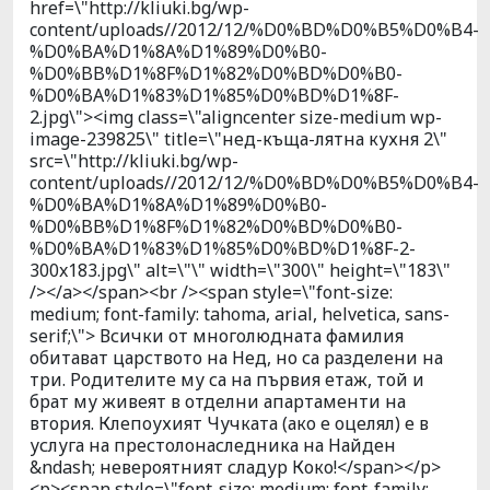
href=\"http://kliuki.bg/wp-
content/uploads//2012/12/%D0%BD%D0%B5%D0%B4-
%D0%BA%D1%8A%D1%89%D0%B0-
%D0%BB%D1%8F%D1%82%D0%BD%D0%B0-
%D0%BA%D1%83%D1%85%D0%BD%D1%8F-
2.jpg\"><img class=\"aligncenter size-medium wp-
image-239825\" title=\"нед-къща-лятна кухня 2\"
src=\"http://kliuki.bg/wp-
content/uploads//2012/12/%D0%BD%D0%B5%D0%B4-
%D0%BA%D1%8A%D1%89%D0%B0-
%D0%BB%D1%8F%D1%82%D0%BD%D0%B0-
%D0%BA%D1%83%D1%85%D0%BD%D1%8F-2-
300x183.jpg\" alt=\"\" width=\"300\" height=\"183\"
/></a></span><br /><span style=\"font-size:
medium; font-family: tahoma, arial, helvetica, sans-
serif;\"> Всички от многолюдната фамилия
обитават царството на Нед, но са разделени на
три. Родителите му са на първия етаж, той и
брат му живеят в отделни апартаменти на
втория. Клепоухият Чучката (ако е оцелял) е в
услуга на престолонаследника на Найден
&ndash; невероятният сладур Коко!</span></p>
<p><span style=\"font-size: medium; font-family: