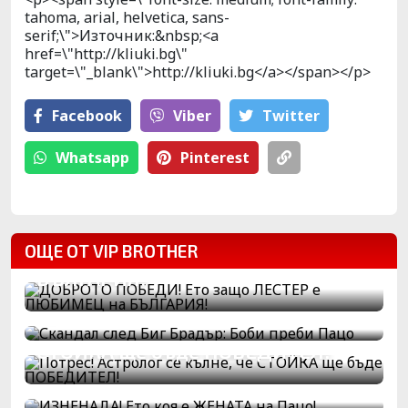
tahoma, arial, helvetica, sans-
serif;\">Източник:&nbsp;<a
href=\"http://kliuki.bg\"
target=\"_blank\">http://kliuki.bg</a></span></p>
Facebook
Viber
Тwitter
Whatsapp
Pinterest
ДОБРОТО ПОБЕДИ! Ето защо
ОЩЕ ОТ VIP BROTHER
ЛЕСТЕР е ЛЮБИМЕЦ на
БЪЛГАРИЯ!
Скандал след Биг Брадър: Боби
преби Пацо
Потрес! Астролог се кълне, че
СТОЙКА ще бъде ПОБЕДИТЕЛ!
ИЗНЕНАДА! Ето коя е ЖЕНАТА на
Ето как реагираха
Пацо!
съквартирантите на изгонването