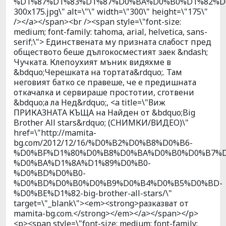
%D1%87%D1%83%D1%87%D0%BA%D0%B0%D1%82%D
300x175.jpg\" alt=\"\" width=\"300\" height=\"175\"
/></a></span><br /><span style=\"font-size:
medium; font-family: tahoma, arial, helvetica, sans-
serif;\"> Единствената му призната слабост пред
обществото беше дългокосместият заек &ndash;
Чучката. Клепоухият мъник видяхме в
&bdquo;Черешката на тортата&rdquo;. Там
неговият батко се правеше, че е предишната
откачалка и сервираше простотии, сготвени
&bdquo;а ла Нед&rdquo;, <a title=\"Виж
ПРИКАЗНАТА КЪЩА на Найден от &bdquo;Big
Brother All stars&rdquo; (СНИМКИ/ВИДЕО)\"
href=\"http://mamita-
bg.com/2012/12/16/%D0%B2%D0%B8%D0%B6-
%D0%BF%D1%80%D0%B8%D0%BA%D0%B0%D0%B7%D
%D0%BA%D1%8A%D1%89%D0%B0-
%D0%BD%D0%B0-
%D0%BD%D0%B0%D0%B9%D0%B4%D0%B5%D0%BD-
%D0%BE%D1%82-big-brother-all-stars/\"
target=\"_blank\"><em><strong>разказват от
mamita-bg.com.</strong></em></a></span></p>
<p><span style=\"font-size: medium; font-family: