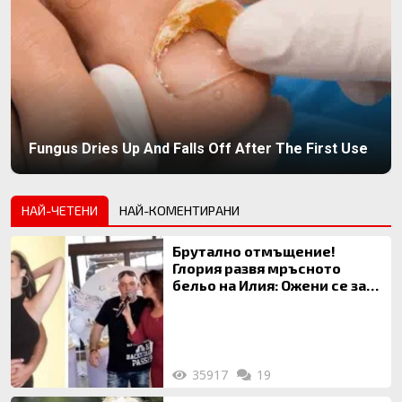
Fungus Dries Up And Falls Off After The First Use
НАЙ-ЧЕТЕНИ
НАЙ-КОМЕНТИРАНИ
Брутално отмъщение!
Глория развя мръсното
бельо на Илия: Ожени се за
120 кг жена, заряза Симона,
за да гледа чуждо дете!
35917
19