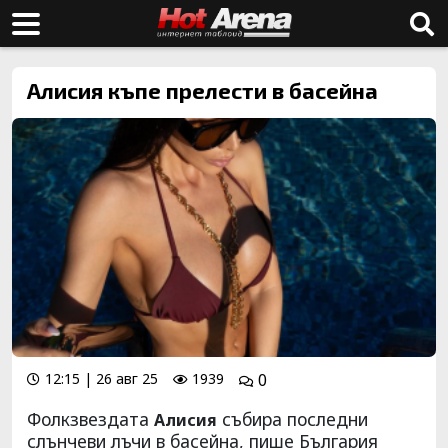
Алисия къпе прелести в басейна
12:15 | 26 авг 25
1939
0
Фолкзвездата
събира последни
Алисия
слънчеви лъчи в басейна, пише България