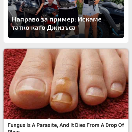
Направо за пример: Искаме
татко като Джизъса
Fungus Is A Parasite, And It Dies From A Drop Of
Plain...