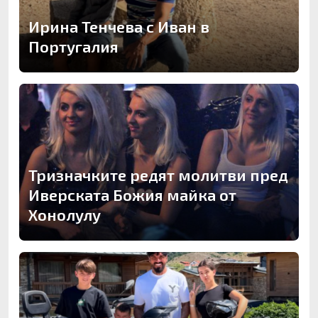
Ирина Тенчева с Иван в
Португалия
Тризначките редят молитви пред
Иверската Божия майка от
Хонолулу