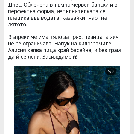
Днес. Облечена в тъмно-червен бански и в
перфектна форма, изпълнителката се
плацика във водата, казвайки „чао" на
лятото.
Въпреки че има тяло за грях, певицата хич
не се ограничава. Напук на килограмите,
Алисия хапва пица край басейна, и без грам
да й се лепи. Завиждаме й!