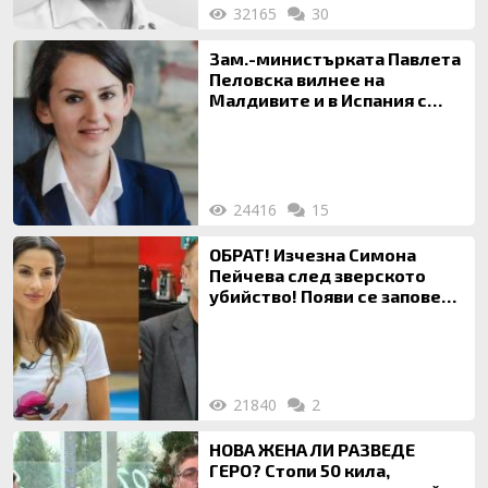
32165
30
Зам.-министърката Павлета
Пеловска вилнее на
Малдивите и в Испания с
богата любовница – брокер
на недвижими имоти
24416
15
ОБРАТ! Изчезна Симона
Пейчева след зверското
убийство! Появи се заповед
за локализирането й
21840
2
НОВА ЖЕНА ЛИ РАЗВЕДЕ
ГЕРО? Стопи 50 кила,