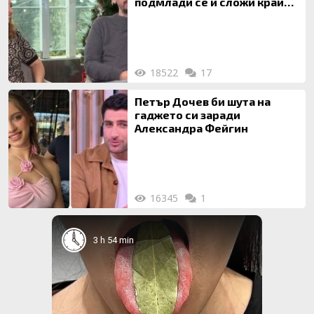
подмлади се и сложи край
на 20-годишен брак
18522
17
Петър Дочев би шута на
гаджето си заради
Александра Фейгин
16345
1
3 h 54 min