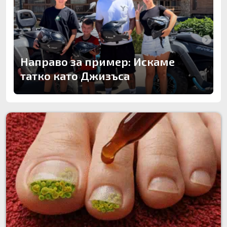
Направо за пример: Искаме
татко като Джизъса