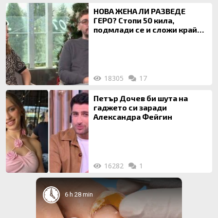
НОВА ЖЕНА ЛИ РАЗВЕДЕ
ГЕРО? Стопи 50 кила,
подмлади се и сложи край
на 20-годишен брак
18305
17
Петър Дочев би шута на
гаджето си заради
Александра Фейгин
16282
1
6 h 28 min