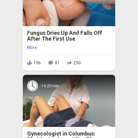
Fungus Dries Up And Falls Off
After The First Use
More
156
41
250
1 h 20 min
Gynecologist in Columbus: