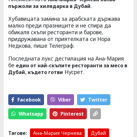
.
пържоли за хилядарка в Дубай
Хубавицата замина за арабската държава
малко преди празниците и не спира да
обикаля скъпи ресторанти и барове,
придружавана от приятелката си Нора
Недкова, пише Телеграф.
Последната лукс дестилация на Ана-Мария
бе
един от най-скъпите ресторанти за месо в
Нусрет.
Дубай, където готви
Facebook
Viber
Тwitter
Whatsapp
Pinterest
Тагове:
Ана-Мария Чернева
Дубай