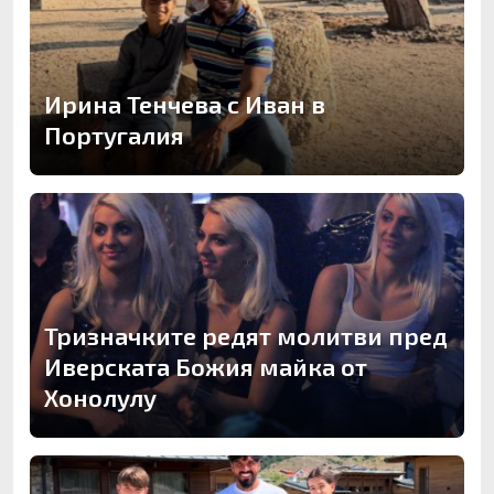
Ирина Тенчева с Иван в
Португалия
Тризначките редят молитви пред
Иверската Божия майка от
Хонолулу