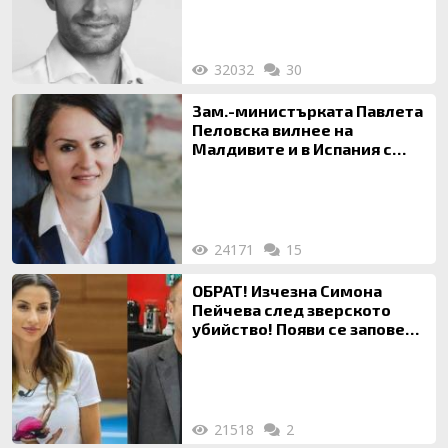
32032
30
Зам.-министърката Павлета
Пеловска вилнее на
Малдивите и в Испания с
богата любовница – брокер
на недвижими имоти
24171
15
ОБРАТ! Изчезна Симона
Пейчева след зверското
убийство! Появи се заповед
за локализирането й
21518
2