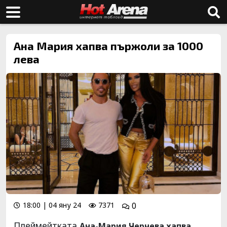
Ана Мария хапва пържоли за 1000
лева
18:00 | 04 яну 24
7371
0
Плеймейтката
Ана-Мария Чернева хапва