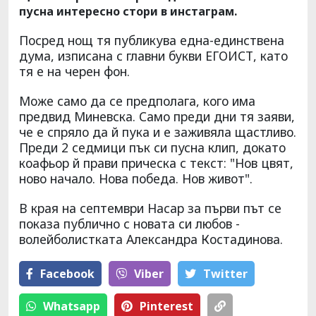
пусна интересно стори в инстаграм.
Посред нощ тя публикува една-единствена
дума, изписана с главни букви ЕГОИСТ, като
тя е на черен фон.
Може само да се предполага, кого има
предвид Миневска. Само преди дни тя заяви,
че е спряло да й пука и е заживяла щастливо.
Преди 2 седмици пък си пусна клип, докато
коафьор й прави прическа с текст: "Нов цвят,
ново начало. Нова победа. Нов живот".
В края на септември Насар за първи път се
показа публично с новата си любов -
волейболистката Александра Костадинова.
Facebook
Viber
Тwitter
Whatsapp
Pinterest