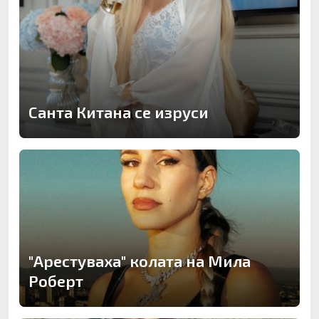
Санта Китана се изруси
"Арестуваха" колата на Мила
Роберт