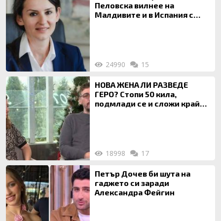
Пеловска вилнее на
Малдивите и в Испания с
богата любовница – брокер
на недвижими имоти
24990
15
НОВА ЖЕНА ЛИ РАЗВЕДЕ
ГЕРО? Стопи 50 кила,
подмлади се и сложи край
на 20-годишен брак
18998
17
Петър Дочев би шута на
гаджето си заради
Александра Фейгин