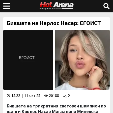
Бившата на Карлос Насар: ЕГОИСТ
15:22 | 11 окт 25
20188
2
Бившата на трикратния световен шампион по
щанги Карлос Насар Магдалина Миневска