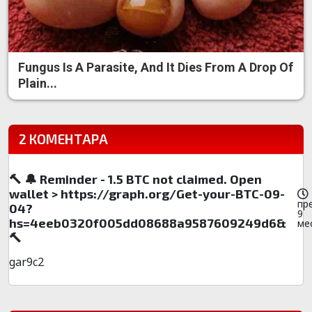
Fungus Is A Parasite, And It Dies From A Drop Of
Plain...
2 КОМЕНТАРА
🔨 🔔 Reminder - 1.5 BTC not claimed. Open
wallet > https://graph.org/Get-your-BTC-09-
пр
04?
9
hs=4eeb0320f005dd08688a9587609249d6&
ме
🔨
gar9c2