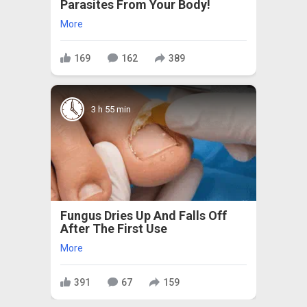
Parasites From Your Body!
More
169
162
389
3 h 55 min
Fungus Dries Up And Falls Off
After The First Use
More
391
67
159