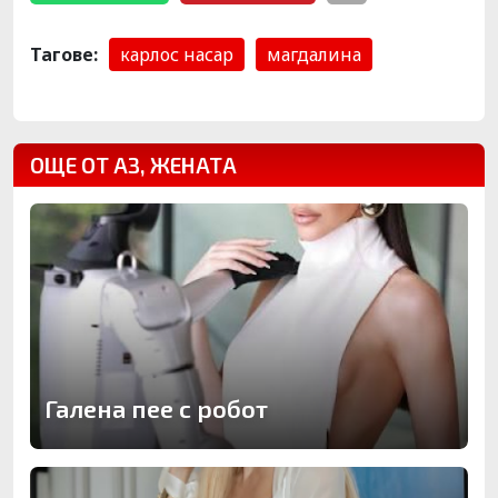
Тагове:
карлос насар
магдалина
ОЩЕ ОТ АЗ, ЖЕНАТА
Галена пее с робот