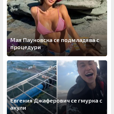
Мая Пауновска се подмладява с
процедури
Евгения Джаферович се гмурка с
акули