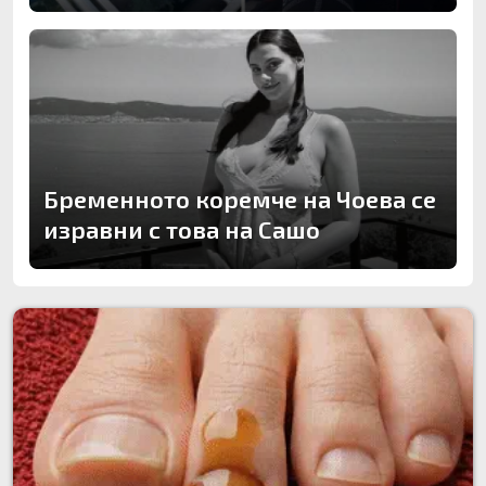
Бременното коремче на Чоева се
изравни с това на Сашо