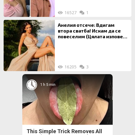
16527
1
Анелия отсече: Вдигам
втора сватба! Искам да се
повеселим (Цялата изповед
ТУК)
16205
3
1 h 5 min
This Simple Trick Removes All