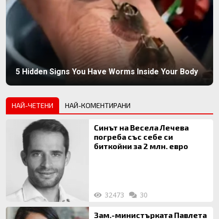
5 Hidden Signs You Have Worms Inside Your Body
НАЙ-ЧЕТЕНИ
НАЙ-КОМЕНТИРАНИ
Синът на Весела Лечева
погреба със себе си
биткойни за 2 млн. евро
32473
30
Зам.-министърката Павлета