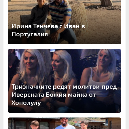
Ирина Тенчева с Иван в
Португалия
Тризначките редят молитви пред
Иверската Божия майка от
Хонолулу