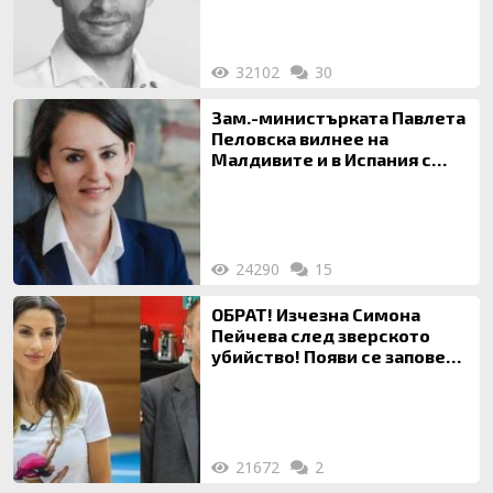
32102
30
Зам.-министърката Павлета
Пеловска вилнее на
Малдивите и в Испания с
богата любовница – брокер
на недвижими имоти
24290
15
ОБРАТ! Изчезна Симона
Пейчева след зверското
убийство! Появи се заповед
за локализирането й
21672
2