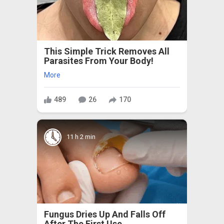
This Simple Trick Removes All
Parasites From Your Body!
More
489
26
170
11 h 2 min
Fungus Dries Up And Falls Off
After The First Use