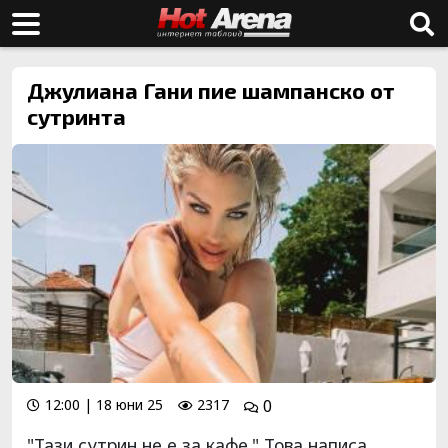
Джулиана Гани пие шампанско от
сутринта
12:00 | 18 юни 25
2317
0
"Тази сутрин не е за кафе." Това написа