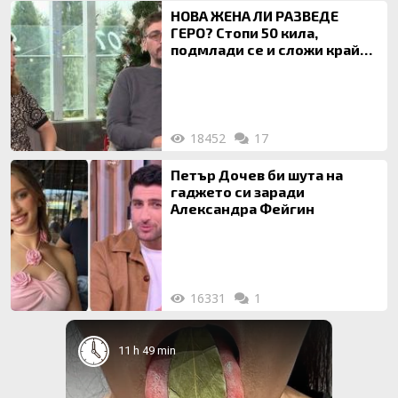
НОВА ЖЕНА ЛИ РАЗВЕДЕ
ГЕРО? Стопи 50 кила,
подмлади се и сложи край
на 20-годишен брак
18452
17
Петър Дочев би шута на
гаджето си заради
Александра Фейгин
16331
1
11 h 49 min