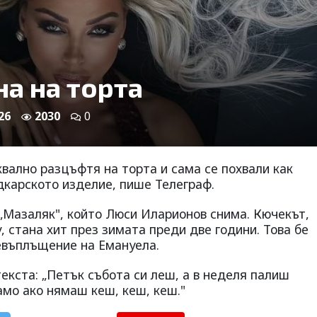
а на торта
26
2030
0
вално разцъфтя на торта и сама се похвали как
дкарското изделие, пише Телеграф.
 „Мазаляк", който Люси Иларионов снима. Кючекът,
, стана хит през зимата преди две години. Това бе
евъплъщение на Емануела.
текста: „Петък събота си леш, а в неделя палиш
амо ако нямаш кеш, кеш, кеш."