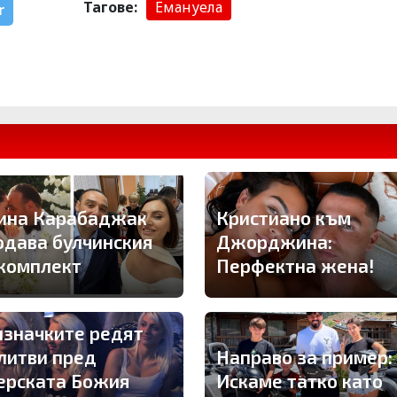
Тагове:
Емануела
r
ина Карабаджак
Кристиано към
одава булчинския
Джорджина:
 комплект
Перфектна жена!
изначките редят
литви пред
Направо за пример:
ерската Божия
Искаме татко като