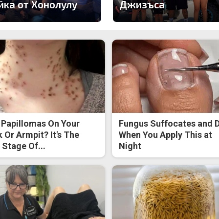
йка от Хонолулу
Джизъса
 Papillomas On Your
Fungus Suffocates and D
 Or Armpit? It's The
When You Apply This at
t Stage Of...
Night