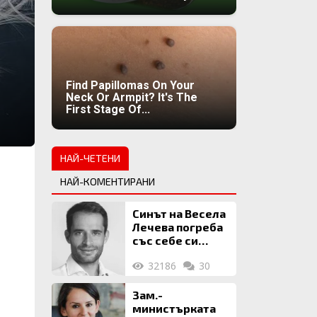
Find Papillomas On Your
Neck Or Armpit? It's The
First Stage Of...
НАЙ-ЧЕТЕНИ
НАЙ-КОМЕНТИРАНИ
Синът на Весела
Лечева погреба
със себе си
биткойни за 2
32186
30
млн. евро
Зам.-
министърката