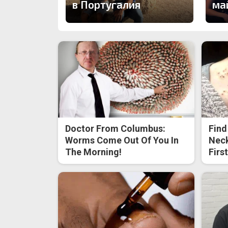
в Португалия
ма
Doctor From Columbus:
Find
Worms Come Out Of You In
Neck
The Morning!
Firs