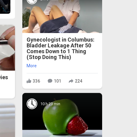
Gynecologist in Columbus:
Bladder Leakage After 50
Comes Down to 1 Thing
(Stop Doing This)
More
ies
336
101
224
10 h 23 min