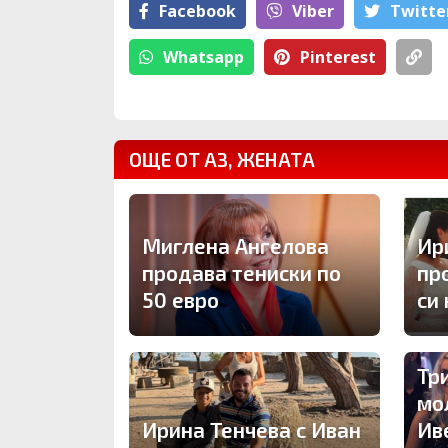
Facebook
Viber
Тwitte
Whatsapp
Pinterest
ОЩЕ ОТ АЗ, ЖЕНАТА
Миглена Ангелова
Ир
продава тениски по
пр
50 евро
си
Тр
мо
Ирина Тенчева с Иван
Ив