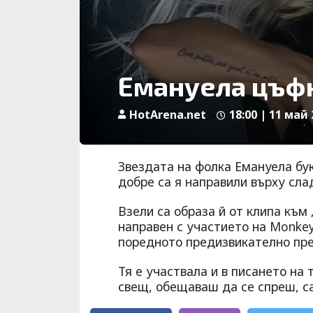
Емануела цъфн
HotArena.net
18:00 | 11 май 
Звездата на фолка Емануела бук
добре са я направили върху сла
Взели са образа й от клипа към
направен с участието на Monkey
поредното предизвикателно пр
Тя е участвала и в писането на 
свещ, обещаваш да се спреш, с