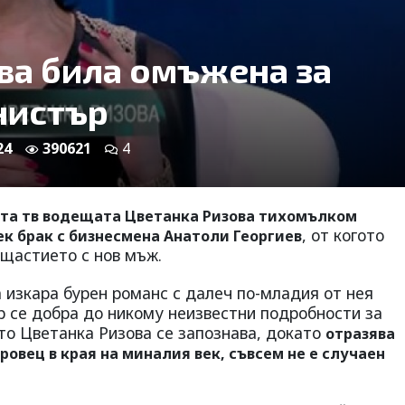
ва била омъжена за
нистър
24
390621
4
ята тв водещата Цветанка Ризова тихомълком
, от когото
ек брак с бизнесмена Анатоли Георгиев
 щастието с нов мъж.
 изкара бурен романс с далеч по-младия от нея
р се добра до никому неизвестни подробности за
гото Цветанка Ризова се запознава, докато
отразява
овец в края на миналия век, съвсем не е случаен