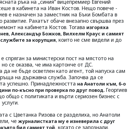
ясната ръка на „синия” вицепремиер Евгений
еше в кабинета на Иван Костов. Нещо повече -
иев е назначен за заместник на Бъки Бомбата в
о развитие. Рахатът обаче внезапно свършва през
 ремонт на кабинета Костов. Тогава
изгоряха
онев, Александър Божков, Вилхелм Краус и самият
,
които не сме видели и до
 службите за корупция
е спряган за министерски пост на мястото на
но се оказва, че има картонче от ДС.
а да не бъде осветлен като агент, той напуска сам
връща на държавна служба. Започва да се
оста успешно. Принадлежността
на Анатоли към, 6-о
Георгиев
дини по-късно при проверка по друг повод.
о общо с политиката и върти сериозен бизнес с
 услуги.
ата с Цветанка Ризова се разделиха, но Анатоли
ели, че
журналистката му е изневерила с друг
, когато се запознали.
къвто бил самият той