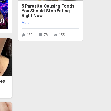
а:
5 Parasite-Causing Foods
You Should Stop Eating
Right Now
О)
More
189
78
155
ves