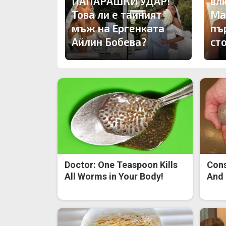
ПАПАРАШКИ УДАР!
вл
Това ли е тайният
Ма
мъж на Ергенката
пъ
Айлин Бобева?
ст
Doctor: One Teaspoon Kills
Cons
All Worms in Your Body!
And 