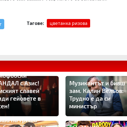
Тагове:
цветанка ризова
r
мофобски
АНДАЛ с Азис!
Музикантът и бивш
мският славей
зам. Калин Вельов:
иди гейовете в
Трудно е да си
сен!
министър
вша на Гришо