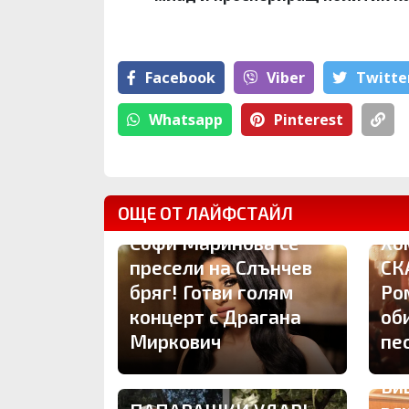
Facebook
Viber
Тwitte
Whatsapp
Pinterest
ОЩЕ ОТ ЛАЙФСТАЙЛ
Софи Маринова се
Хо
пресели на Слънчев
СК
бряг! Готви голям
Ро
концерт с Драгана
об
Миркович
пе
Би