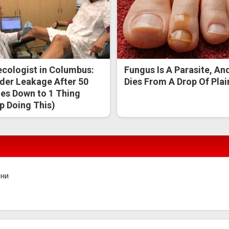
cologist in Columbus:
Fungus Is A Parasite, And
der Leakage After 50
Dies From A Drop Of Plain
s Down to 1 Thing
p Doing This)
ини