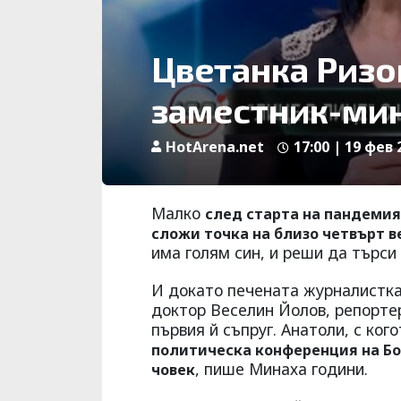
Цветанка Ризо
заместник-ми
HotArena.net
17:00 | 19 фев 
Малко
след старта на пандеми
сложи точка на близо четвърт в
има голям син, и реши да търси
И докато печената журналистка
доктор Веселин Йолов, репорте
първия й съпруг. Анатоли, с ко
политическа конференция на Бор
, пише Минаха години.
човек