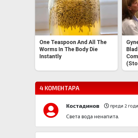
One Teaspoon And All The
Gyne
Worms In The Body Die
Blad
Instantly
Come
(Sto
4 КОМЕНТАРА
Костадинов
преди 2 год
Света вода ненапита.