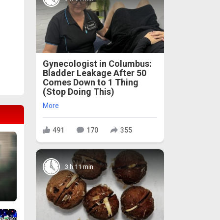
Gynecologist in Columbus:
Bladder Leakage After 50
Comes Down to 1 Thing
(Stop Doing This)
More
491
170
355
3 h 11 min