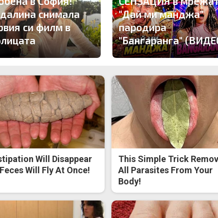
юбена в София!
СЕНЗАЦИЯ в мрежат
далина снимала
"Дай ми манджа"
рвия си филм в
пародира
олицата
"Бангаранга" (ВИДЕ
tipation Will Disappear
This Simple Trick Remo
Feces Will Fly At Once!
All Parasites From Your
Body!