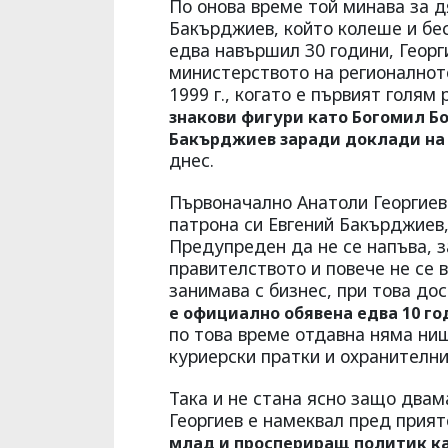
По онова време той минава за д
Бакърджиев, който колеше и бес
едва навършил 30 години, Георг
министерството на регионалнот
1999 г., когато е първият голям
знакови фигури като Богомил Б
Бакърджиев заради доклади на
днес.
Първоначално Анатоли Георгиев 
патрона си Евгений Бакърджиев, 
Предупреден да не се напъва, з
правителството и повече не се 
занимава с бизнес, при това д
е официално обявена едва 10 го
по това време отдавна няма нищ
куриерски пратки и охранителни
Така и не стана ясно защо двам
Георгиев е намеквал пред прият
млад и проспериращ политик ка