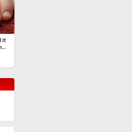
 It
...