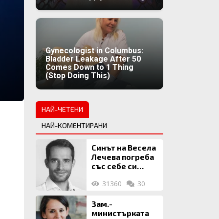
Gynecologist in Columbus:
Bladder Leakage After 50
Comes Down to 1 Thing
(Stop Doing This)
НАЙ-ЧЕТЕНИ
НАЙ-КОМЕНТИРАНИ
Синът на Весела
Лечева погреба
със себе си
биткойни за 2
31360
30
млн. евро
Зам.-
министърката