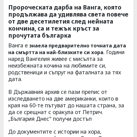
Пророческата дарба на Ванга, която
продължава да удивлява света повече
от две десетилетия след нейната
кончина, са и тежък кръст за
прочутата българка
Ванга е
знаела предварително точната дата
. Години
на смъртта на най-близките си хора
наред Вангелия живее с мисълта за
неизбежната кочина на любимите си,
родственици и съпруг на фаталната за тях
дата.
В Държавния архив се пази препис от
изследването на две американки, които в
края на 60-те пътуват до нашата страна, за
да се срещнат с оракула от Петрич.
„България Днес" получи достъп
До документите с истории на хора,