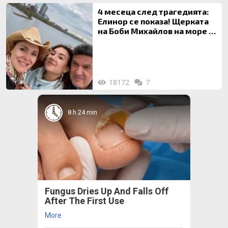
4 месеца след трагедията:
Елинор се показа! Щерката
на Боби Михайлов на море с
майка си
18172
7
8 h 24 min
Fungus Dries Up And Falls Off
After The First Use
More