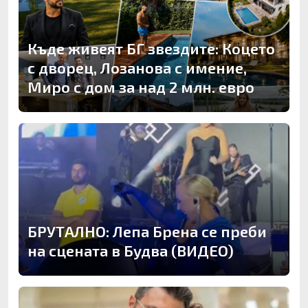
Къде живеят БГ звездите: Коцето
с дворец, Лозанова с имение,
Миро с дом за над 2 млн. евро
БРУТАЛНО: Лепа Брена се преби
на сцената в Будва (ВИДЕО)