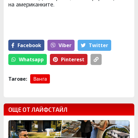
на американките.
Facebook
Viber
Тwitter
Whatsapp
Pinterest
Тагове:
Ванга
ОЩЕ ОТ ЛАЙФСТАЙЛ