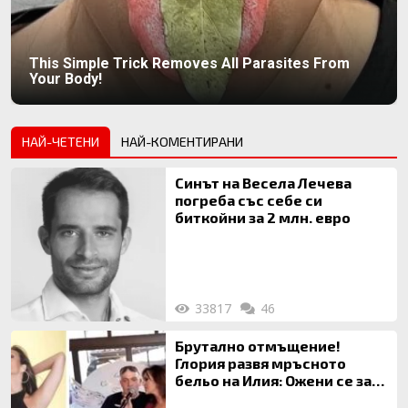
This Simple Trick Removes All Parasites From
Your Body!
НАЙ-ЧЕТЕНИ
НАЙ-КОМЕНТИРАНИ
Синът на Весела Лечева
погреба със себе си
биткойни за 2 млн. евро
33817
46
Брутално отмъщение!
Глория развя мръсното
бельо на Илия: Ожени се за
120 кг жена, заряза Симона,