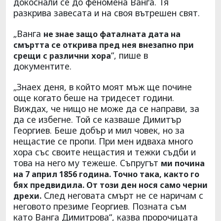
докоснали се до феномена Ванга. Тя
разкрива завесата и на своя вътрешен свят.
„Ванга
не знае защо фаталната дата на
смъртта се открива пред нея внезапно при
“, пише в
срещи с различни хора
документите.
„Знаех деня, в който моят мъж ще почине
още когато беше на тридесет години.
Виждах, че нищо не може да се направи, за
да се избегне. Той се казваше Димитър
Георгиев. Беше добър и мил човек, но за
нещастие се пропи. При мен идваха много
хора със своите нещастия и тежки съдби и
това на него му тежеше. Съпругът
ми почина
на 7 април 1856 година. Точно така, както го
бях предвидила. От този ден нося само черни
След неговата смърт не се наричам с
дрехи.
неговото презиме Георгиев. Позната съм
като Ванга Димитрова“, казва пророчицата