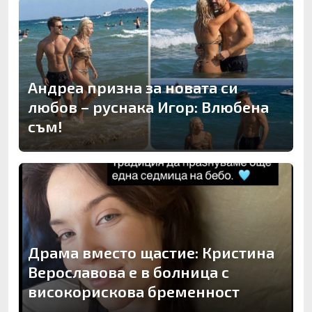
Андреа призна за новата си
любов – руснака Игор: Влюбена
съм!
Драма вместо щастие: Кристина
Верославова е в болница с
високорискова бременност