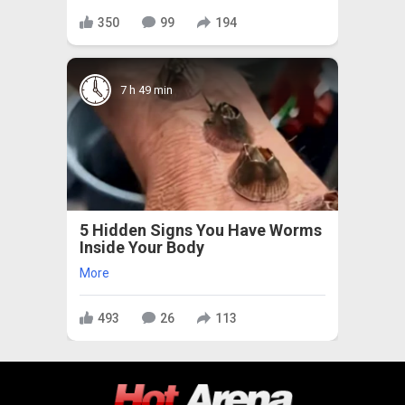
350
99
194
7 h 49 min
5 Hidden Signs You Have Worms
Inside Your Body
More
493
26
113