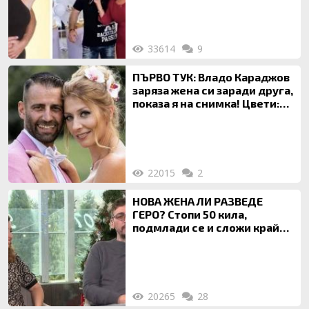
за да гледа чуждо дете!
33614
9
ПЪРВО ТУК: Владо Караджов
заряза жена си заради друга,
показа я на снимка! Цвети:
Ти си фалшив герой!
22015
2
НОВА ЖЕНА ЛИ РАЗВЕДЕ
ГЕРО? Стопи 50 кила,
подмлади се и сложи край
на 20-годишен брак
20265
28