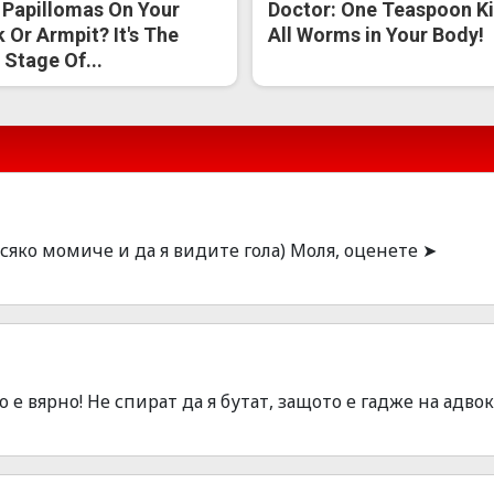
 Papillomas On Your
Doctor: One Teaspoon Ki
 Or Armpit? It's The
All Worms in Your Body!
t Stage Of...
сяко момиче и да я видите гола) Моля, оценете ➤
о е вярно! Не спират да я бутат, защото е гадже на адвок