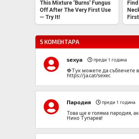
This Mixture ‘Burns’ Fungus
Find
Off After The Very First Use
Neck
— Try It!
Firs
5 КОМЕНТАРА
sexya
преди 1 година
🍓Тук можете да съблечете в
https://ja.cat/sexec
Пародия
преди 1 година
Това ще е голяма пародия, ак
Нико Тупарев!