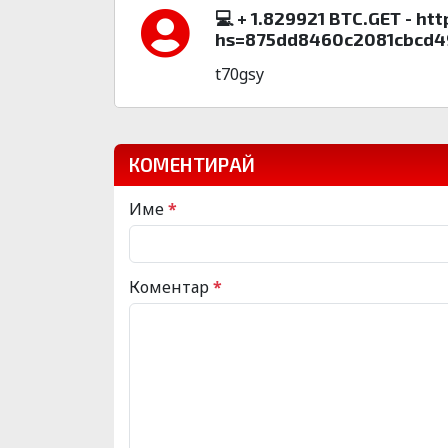
💻 + 1.829921 BTC.GET - h
hs=875dd8460c2081cbcd4
t70gsy
КОМЕНТИРАЙ
Име
*
Коментар
*