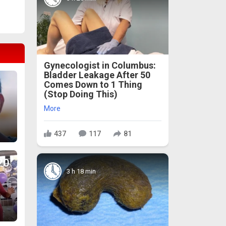
Gynecologist in Columbus:
Bladder Leakage After 50
Comes Down to 1 Thing
(Stop Doing This)
More
е!
437
117
81
20
3 h 18 min