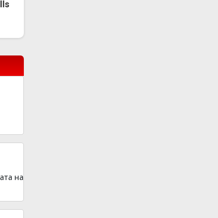
lls
ата на