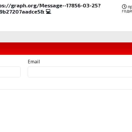
ttps://graph.org/Message--17856-03-25?
пр
годи
9b27207aadce5& 💻
Email