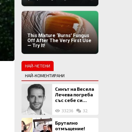
This Mixture ‘Burns’ Fungus
Off After The Very First Use
— Try It!
НАЙ-ЧЕТЕНИ
НАЙ-КОМЕНТИРАНИ
Синът на Весела
Лечева погреба
със себе си
биткойни за 2
33236
32
млн. евро
Брутално
отмъщение!