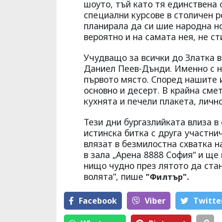
шоуто, тъй като тя единствена 
специални курсове в столичен 
планирала да си шие народна но
вероятно и на самата нея, не ст
Учудващо за всички до Златка в
Даниел Пеев-Дънди. Именно с н
първото място. Според нашите 
основно и десерт. В крайна сме
кухнята и печели плакета, личн
Тези дни бургазлийката влиза в
истинска битка с друга участни
влязат в безмилостна схватка н
в зала „Арена 8888 София“ и ще
нищо чудно през лятото да стан
волята“, пише
"Филтър".
Facebook
Viber
Тwitte