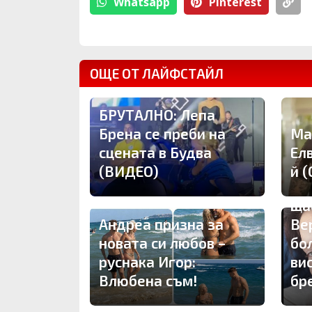
Whatsapp
Pinterest
ОЩЕ ОТ ЛАЙФСТАЙЛ
БРУТАЛНО: Лепа
Брена се преби на
Ма
сцената в Будва
Ел
(ВИДЕО)
й 
Др
ща
Андреа призна за
Ве
новата си любов –
бо
руснака Игор:
ви
Влюбена съм!
бр