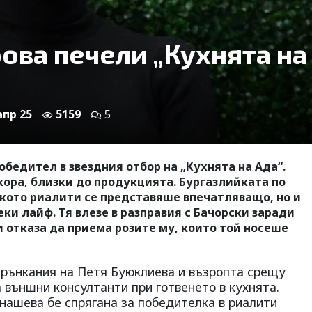
ова печели „Кухнята на
апр 25
5159
5
бедител в звездния отбор на „Кухнята на Ада“.
хора, близки до продукцията. Бургазлийката по
ското риалити се представяше впечатляващо, но и
еки лайф. Тя влезе в разправия с Бачорски заради
и отказа да приема розите му, които той носеше
мрънкания на Петя Буюклиева и възропта срещу
а външни консултанти при готвенето в кухнята.
ашева бе спрягана за победителка в риалити