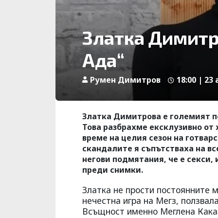
Златка Димитр
Ада“
Румен Димитров
18:00 | 23 
Златка Димитрова е големият по
Това разбрахме ексклузивно от 
време на целия сезон на готвар
скандалите я съпътстваха на вс
негови подмятания, че е секси, 
преди снимки.
Златка не прости постоянните 
нечестна игра на Мегз, ползвал
Всъщност именно Меглена Какан