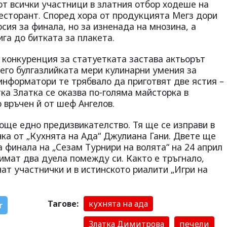
от всички участници в златния отбор ходеше на
ресторант. Според хора от продукцията Мегз дори
сия за финала, но за изненада на мнозина, а
ига до битката за плакета.
 конкуренция за статуетката застава актьорът
его булгазлийката мери кулинарни умения за
информатори те трябвало да приготвят две ястия –
тка Златка се оказва по-голяма майсторка в
о връчен й от шеф Ангелов.
 още едно предизвикателство. Тя ще се изправи в
чка от „Кухнята на Ада“ Джулиана Гани. Двете ще
а финала на „Сезам Турнири на волята“ на 24 април
 имат два дуела помежду си. Както е тръгнало,
ат участнички и в истинското риалити „Игри на
Тагове:
кухнята на ада
r
Златка Димитрова
печели