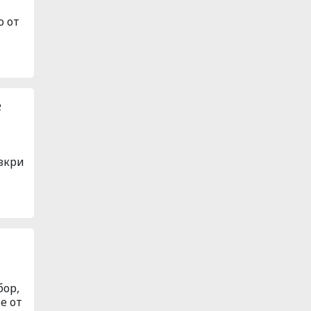
о от
е
азкри
бор,
е от