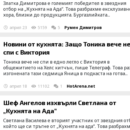
Златка Димитрова е големият победител в звездния
отбор на „Кухнята на Ада“. Това разбрахме ексклузивн
хора, близки до продукцията. Бургазлийката...
април 23
5159
5
Румен Димитров
Новини от кухнята: Защо Тоника вече н
спи с Виктория
Тоника вече не спи в едно легло с Виктория в
общежитието на Хелс китчън, пише Телеграф. Това р
изгонената тази седмица Яница в подкаста на готва...
април 18
11102
1
HotArena.net
Шеф Ангелов изхвърли Светлана от
„Кухнята на Ада“
Светлана Василева е вторият участник от звездния от
който ще си тръгне от „Кухнята на ада“. Това разбрахм