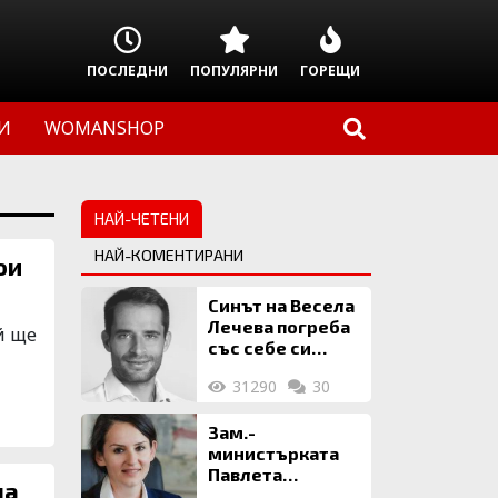
ПОСЛЕДНИ
ПОПУЛЯРНИ
ГОРЕЩИ
И
WOMANSHOP
НАЙ-ЧЕТЕНИ
НАЙ-КОМЕНТИРАНИ
ои
Синът на Весела
Лечева погреба
й ще
със себе си
биткойни за 2
31290
30
млн. евро
Зам.-
министърката
Павлета
на
Пеловска