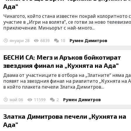
Ада“
Чикагото, който стана известен покрай колоритното 
участие в „Игри на волята“, се готви за ново телевизи
приключение. Миньорът с най-много...
януари 28
6839
10
Румен Димитров
БЕСНИ СА: Мегз и Аръков бойкотират
звездния финал на „Кухнята на Ада“
Двама от участниците в отбора на „Златните“ няма да
появят на звездния финал на риалитито „Кухнята на А
в който плакета печели Златка Димитров...
май 06
11599
2
Румен Димитров
Златка Димитрова печели „Кухнята на
Ада“