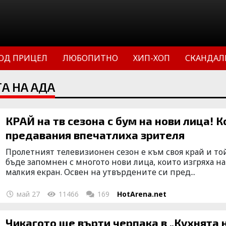
ОД ПРИЦЕЛ
ЛЮБОПИТНО
ХИП-ХОП
СКАНДАЛ
А НА АДА
КРАЙ на тв сезона с бум на нови лица! К
предавания впечатлиха зрителя
Пролетният телевизионен сезон е към своя край и то
бъде запомнен с многото нови лица, които изгряха на
малкия екран. Освен на утвърдените си пред...
май 27
11466
169
HotArena.net
Чикагото ще върти черпака в „Кухнята 