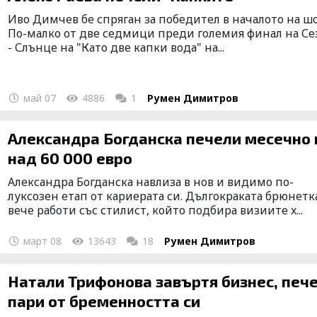
Иво Димчев бе спряган за победител в началото на ш
По-малко от две седмици преди големия финал на Се
- Слънце на "Като две капки вода" на...
май 07
4886
1
Румен Димитров
Александра Богданска печели месечно по
над 60 000 евро
Александра Богданска навлиза в нов и видимо по-
луксозен етап от кариерата си. Дългокраката брюнетк
вече работи със стилист, който подбира визиите x...
март 08
13643
18
Румен Димитров
Натали Трифонова завъртя бизнес, печели
пари от бременността си