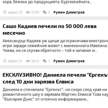
хора, близки до продукцията. Бургазлийката...
април 23
5159
5
Румен Димитров
Сашо Кадиев печели по 50 000 лева
месечно
Александър Кадиев уж щеше да ограничава електрон
игри заради семейния живот с манекенката Ивелина
Чоева, но се случва обратното – той е запалил и...
април 21
5012
1
Румен Димитров
ЕКСКЛУЗИВНО! Даниела печели "Ергенът
след 10 дни зарязва Елвиса
Даниела е спечелила "Ергенът", но скоро след края на
романтичното шоу е зарязала Мартин Елвиса! Това на
"България Днес" от отлично информирани...