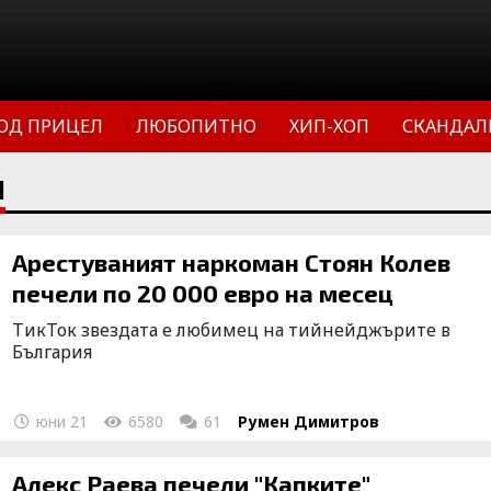
ОД ПРИЦЕЛ
ЛЮБОПИТНО
ХИП-ХОП
СКАНДАЛ
И
Арестуваният наркоман Стоян Колев
печели по 20 000 евро на месец
ТикТок звездата e любимец на тийнейджърите в
България
юни 21
6580
61
Румен Димитров
Алекс Раева печели "Капките"