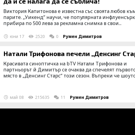
да й се налага да се съблича!
Виктория Капитонова е известна със своята любов къ
парите. „Уикенд” научи, че популярната инфлуенсърк
прибира по 500 лева за рекламна снимка в свои...
юни 17
2520
0
Румен Димитров
Натали Трифонова печели „Денсинг Ста
Красивата синоптичка на bTV Натали Трифонова и
партньорът й Димитър се очаква да спечелят първот
място в „Денсинг Старс“ този сезон. Въпреки че шоуто.
май 08
215635
11
Румен Димитров