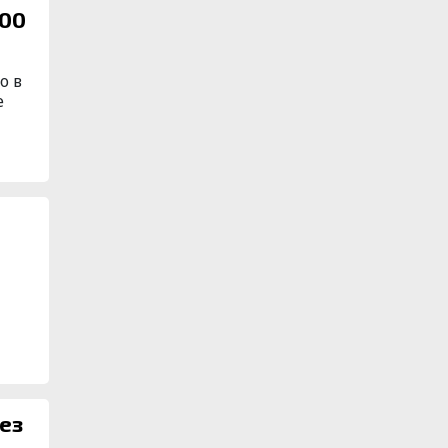
о в
е
ез