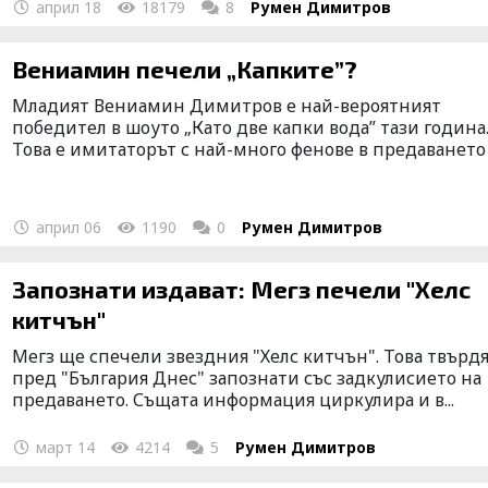
април 18
18179
8
Румен Димитров
Вениамин печели „Капките”?
Младият Вениамин Димитров е най-вероятният
победител в шоуто „Като две капки вода” тази година
Това е имитаторът с най-много фенове в предаването н
април 06
1190
0
Румен Димитров
Запознати издават: Мегз печели "Хелс
китчън"
Мегз ще спечели звездния "Хелс китчън". Това твърд
пред "България Днес" запознати със задкулисието на
предаването. Същата информация циркулира и в...
март 14
4214
5
Румен Димитров