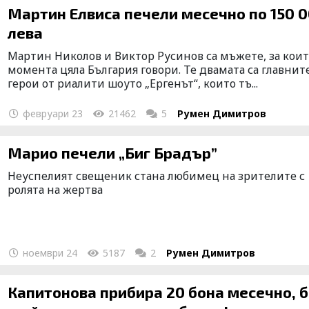
Мартин Елвиса печели месечно по 150 000
лева
Мартин Николов и Виктор Русинов са мъжете, за коит
момента цяла България говори. Те двамата са главнит
герои от риалити шоуто „Ергенът“, които тъ...
февруари 23
21462
5
Румен Димитров
Марио печели „Биг Брадър”
Неуспелият свещеник стана любимец на зрителите с
ролята на жертва
ноември 24
5187
2
Румен Димитров
Капитонова прибира 20 бона месечно, б