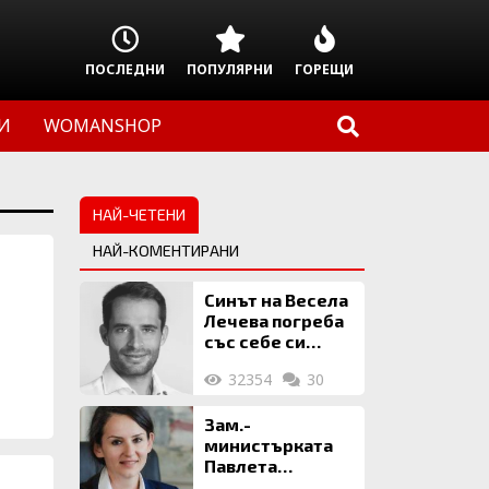
ПОСЛЕДНИ
ПОПУЛЯРНИ
ГОРЕЩИ
И
WOMANSHOP
НАЙ-ЧЕТЕНИ
НАЙ-КОМЕНТИРАНИ
Синът на Весела
Лечева погреба
със себе си
биткойни за 2
32354
30
млн. евро
Зам.-
министърката
Павлета
Пеловска