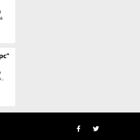
м
а
рс“
о
..