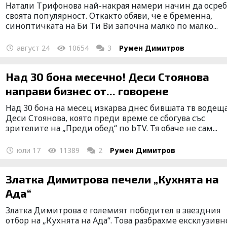
Натали Трифонова най-накрая намери начин да осре
своята популярност. Откакто обяви, че е бременна,
синоптичката на Би Ти Ви започна малко по малко...
август 24
10654
3
Румен Димитров
Над 30 бона месечно! Деси Стоянова
направи бизнес от... говорене
Над 30 бона на месец изкарва днес бившата тв водещ
Деси Стоянова, която преди време се сбогува със
зрителите на „Преди обед“ по bTV. Тя обаче не сам...
юли 17
11389
2
Румен Димитров
Златка Димитрова печели „Кухнята на
Ада“
Златка Димитрова е големият победител в звездния
отбор на „Кухнята на Ада“. Това разбрахме ексклузивн