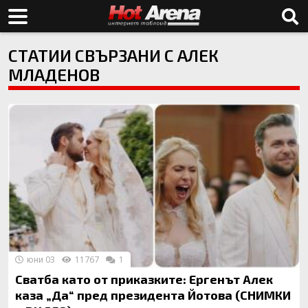
СТАТИИ СВЪРЗАНИ С АЛЕК
МЛАДЕНОВ
юни 03
11767
1
Сватба като от приказките: Ергенът Алек
каза „Да“ пред президента Йотова (СНИМКИ