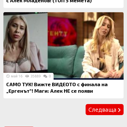
с Алек Младенов! (ТОП 5 мемета)
май 16
35889
0
САМО ТУК! Вижте ВИДЕОТО с финала на
„Ергенът“! Маги: Алек НЕ се появи
Предишна
Следваща