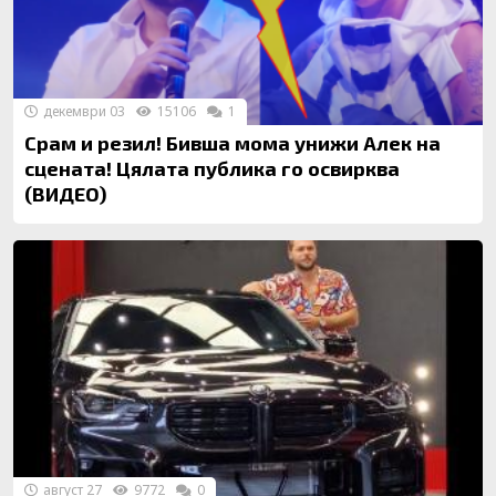
декември 03
15106
1
Срам и резил! Бивша мома унижи Алек на
сцената! Цялата публика го освирква
(ВИДЕО)
август 27
9772
0