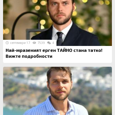
септември 17
7539
4
Най-мразеният ерген ТАЙНО стана татко!
Вижте подробности