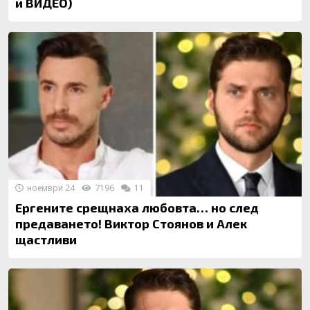
и ВИДЕО)
ноември 24
7196
11
Ергените срещнаха любовта… но след
предаването! Виктор Стоянов и Алек
щастливи