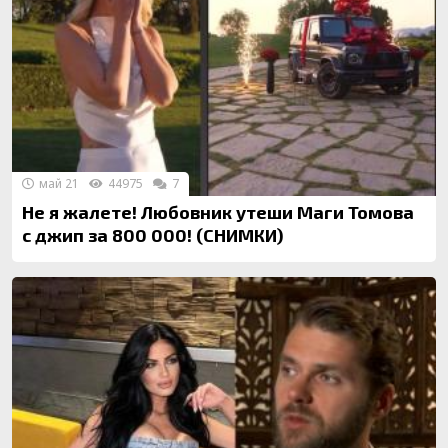
май 21
44975
7
Не я жалете! Любовник утеши Маги Томова
с джип за 800 000! (СНИМКИ)