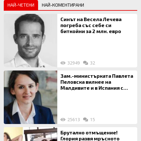
НАЙ-ЧЕТЕНИ
НАЙ-КОМЕНТИРАНИ
Синът на Весела Лечева
погреба със себе си
биткойни за 2 млн. евро
32949
32
Зам.-министърката Павлета
Пеловска вилнее на
Малдивите и в Испания с
богата любовница – брокер
на недвижими имоти
25613
15
Брутално отмъщение!
Глория развя мръсното