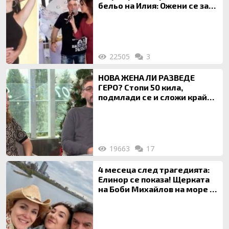
бельо на Илия: Ожени се за
120 кг жена, заряза Симона,
за да гледа чуждо дете!
22505
3
НОВА ЖЕНА ЛИ РАЗВЕДЕ
ГЕРО? Стопи 50 кила,
подмлади се и сложи край
на 20-годишен брак
19663
17
4 месеца след трагедията:
Елинор се показа! Щерката
на Боби Михайлов на море с
майка си