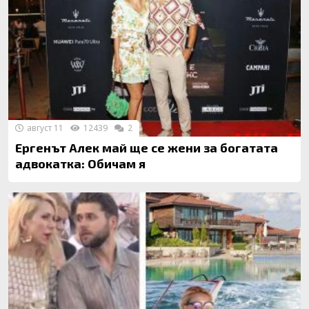
август 11
12439
2
Ергенът Алек май ще се жени за богатата
адвокатка: Обичам я