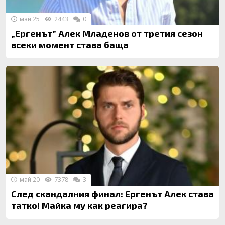
май 25
2443
0
„Ергенът” Алек Младенов от третия сезон
всеки момент става баща
май 20
7378
3
След скандалния финал: Ергенът Алек става
татко! Майка му как реагира?