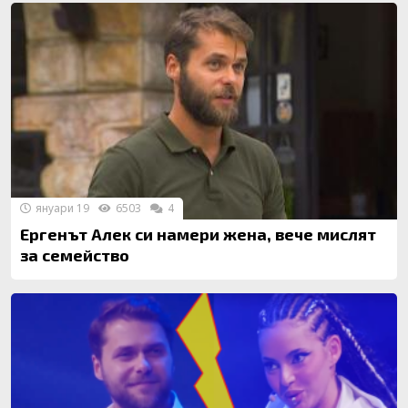
януари 19
6503
4
Ергенът Алек си намери жена, вече мислят
за семейство