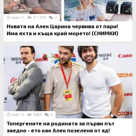
юли 12
211379
7
Новата на Алек Царина червива от пари!
Има яхта и къща край морето! (СНИМКИ)
юли 12
4487
0
Топергените на родината за първи път
заедно - ето как Алек позеленя от яд!