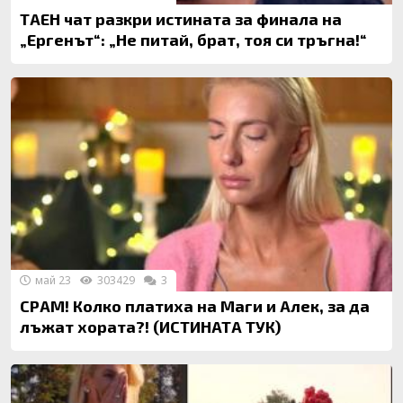
ТАЕН чат разкри истината за финала на
„Ергенът“: „Не питай, брат, тоя си тръгна!“
май 23
303429
3
СРАМ! Колко платиха на Маги и Алек, за да
лъжат хората?! (ИСТИНАТА ТУК)