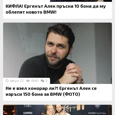
КИФЛА! Ергенът Алек пръсна 10 бона да му
облепят новото BMW!
август 22
9940
5
Не е взел хонорар ли?! Ергенът Алек се
изръси 150 бона за BMW (ФОТО)