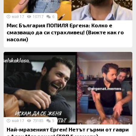
май 17
10717
6
Мис България ПОПИЛЯ Ергена: Колко е
смазващо да си страхливец! (Вижте как го
насоли)
май 17
73185
5
Най-мразеният Ерген! Нетът гърми от гаври