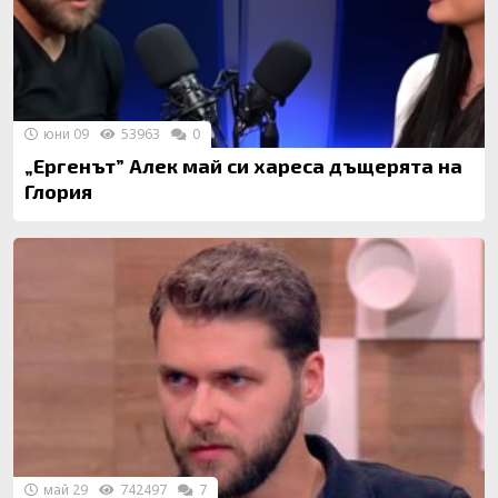
юни 09
53963
0
„Ергенът” Алек май си хареса дъщерята на
Глория
май 29
742497
7