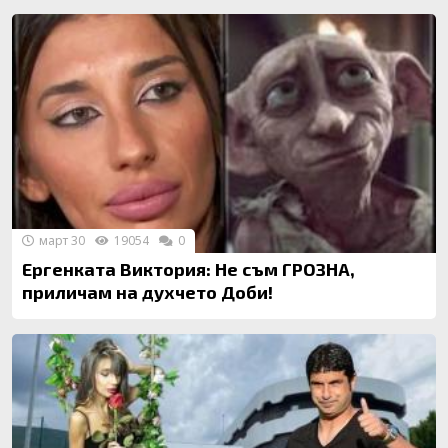
март 30
19054
0
Ергенката Виктория: Не съм ГРОЗНА,
приличам на духчето Доби!