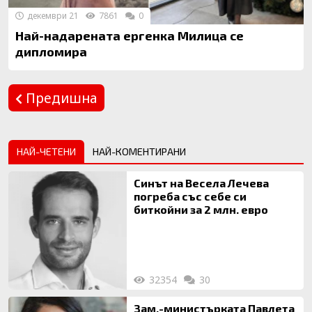
декември 21
7861
0
Най-надарената ергенка Милица се
дипломира
Предишна
Следваща
НАЙ-ЧЕТЕНИ
НАЙ-КОМЕНТИРАНИ
Синът на Весела Лечева
погреба със себе си
биткойни за 2 млн. евро
32354
30
Зам.-министърката Павлета