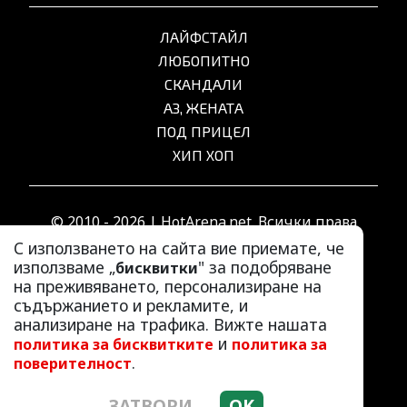
ЛАЙФСТАЙЛ
ЛЮБОПИТНО
СКАНДАЛИ
АЗ, ЖЕНАТА
ПОД ПРИЦЕЛ
ХИП ХОП
© 2010 - 2026 | HotArena.net. Всички права
запазени.
С използването на сайта вие приемате, че
използваме „
" за подобряване
бисквитки
на преживяването, персонализиране на
РЕКЛАМА
съдържанието и рекламите, и
КОНТАКТИ
анализиране на трафика. Вижте нашата
и
политика за бисквитките
политика за
ОБЩИ УСЛОВИЯ
.
поверителност
ПОЛИТИКА ЗА ПОВЕРИТЕЛНОСТ
ПОЛИТИКА ЗА БИСКВИТКИТЕ
ЗАТВОРИ
OK