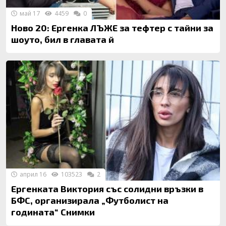
май 17
4459
0
Ново 20: Ергенка ЛЪЖЕ за тефтер с тайни за
шоуто, бил в главата й
април 16
103523
2
Ергенката Виктория със солидни връзки в
БФС, организирала „Футболист на
годината“ Снимки