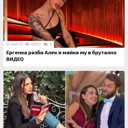
май 22
69363
4
Ергенка разби Алек и майка му в брутално
ВИДЕО