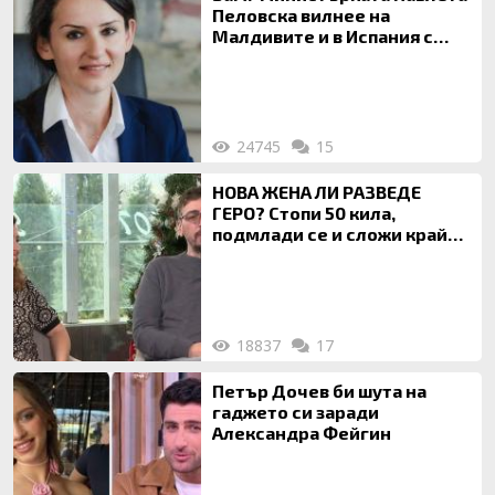
Пеловска вилнее на
Малдивите и в Испания с
богата любовница – брокер
на недвижими имоти
24745
15
НОВА ЖЕНА ЛИ РАЗВЕДЕ
ГЕРО? Стопи 50 кила,
подмлади се и сложи край
на 20-годишен брак
18837
17
Петър Дочев би шута на
гаджето си заради
Александра Фейгин