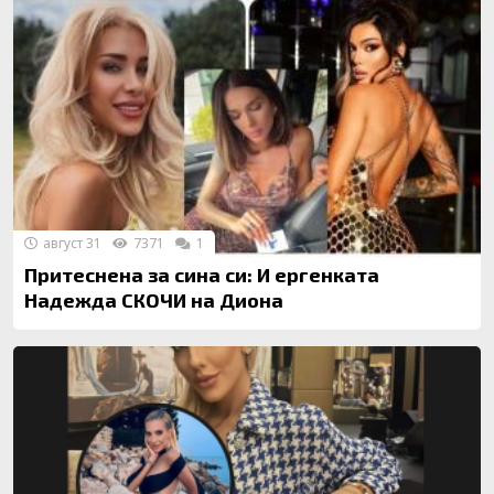
август 31
7371
1
Притеснена за сина си: И ергенката
Надежда СКОЧИ на Диона