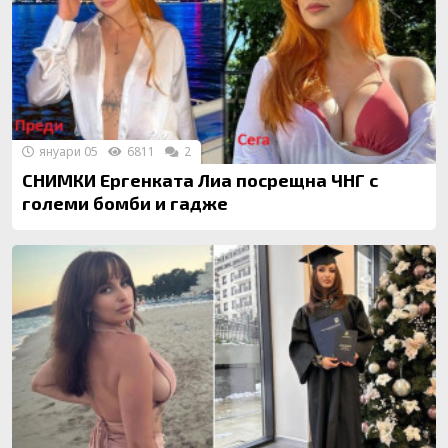
януари 05
6811
2
СНИМКИ Ергенката Лиа посрещна ЧНГ с
големи бомби и гадже