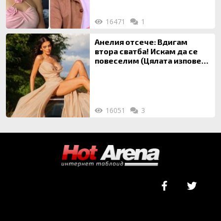
16471
1
Анелия отсече: Вдигам
втора сватба! Искам да се
повеселим (Цялата изповед
ТУК)
16051
3