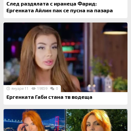
След раздялата с иранеца Фарид:
Ергенката Aйлин пак се пусна на пазара
януари 11
19859
0
Ергенката Габи стана тв водеща