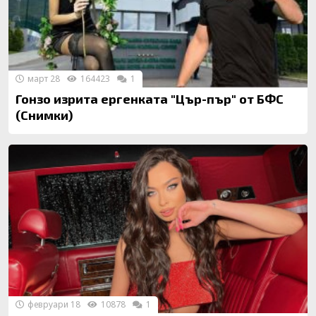
март 28
164423
1
Гонзо изрита ергенката "Цър-пър" от БФС
(Снимки)
февруари 18
10878
1