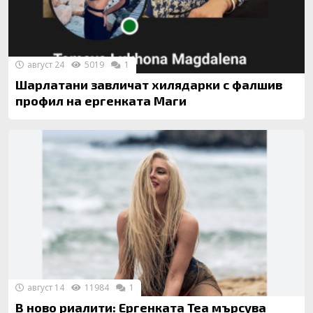
август 24
5019
1
Шарлатани завличат хилядарки с фалшив
профил на ергенката Маги
август 14
11984
1
В ново риалити: Ергенката Tea мърсува