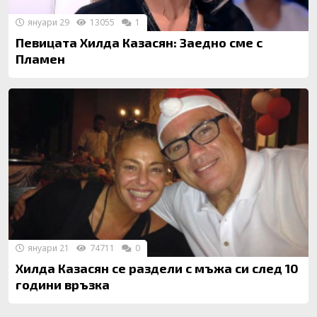
януари 29
13055
1
Певицата Хилда Казасян: Заедно сме с
Пламен
януари 21
74711
0
Хилда Казасян се раздели с мъжа си след 10
години връзка