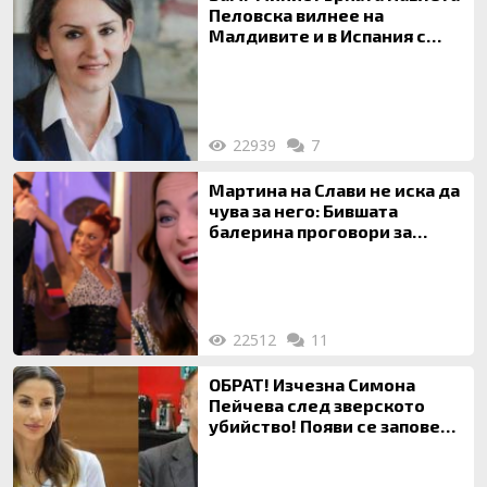
Пеловска вилнее на
Малдивите и в Испания с
богата любовница – брокер
на недвижими имоти
22939
7
Мартина на Слави не иска да
чува за него: Бившата
балерина проговори за
живота си с Дългия
22512
11
ОБРАТ! Изчезна Симона
Пейчева след зверското
убийство! Появи се заповед
за локализирането й