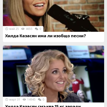
май 25
4655
0
Хилда Казасян има ли изобщо песни?
март 31
14945
0
Хилда Казасян смъква 15 кг заради