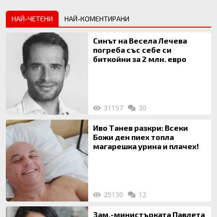
НАЙ-ЧЕТЕНИ
НАЙ-КОМЕНТИРАНИ
Синът на Весела Лечева
погреба със себе си
биткойни за 2 млн. евро
31157
30
Иво Танев разкри: Всеки
Божи ден пиех топла
магарешка урина и плачех!
25130
12
Зам.-министърката Павлета