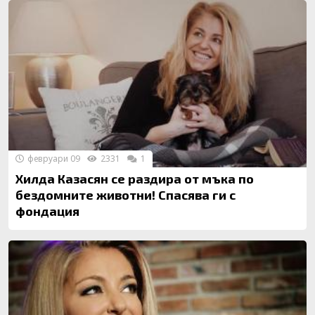
февруари 09
2331
1
Хилда Казасян се раздира от мъка по
бездомните животни! Спасява ги с
фондация