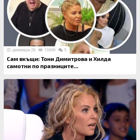
декември 28
13699
5
Сам вкъщи: Тони Димитрова и Хилда
самотни по празниците...