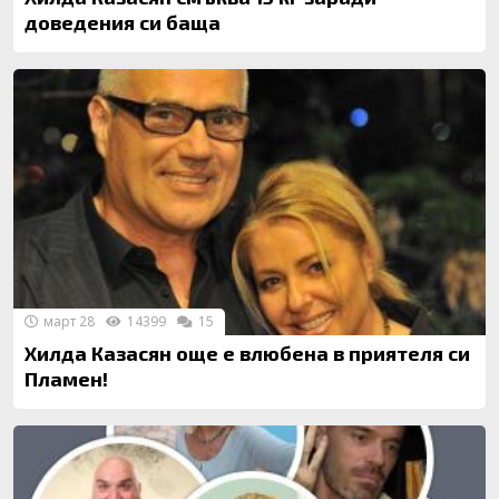
доведения си баща
март 28
14399
15
Хилда Казасян още е влюбена в приятеля си
Пламен!