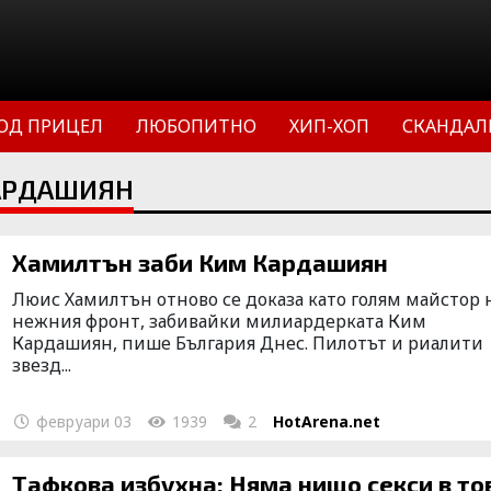
ОД ПРИЦЕЛ
ЛЮБОПИТНО
ХИП-ХОП
СКАНДАЛ
КАРДАШИЯН
Хамилтън заби Ким Кардашиян
Люис Хамилтън отново се доказа като голям майстор 
нежния фронт, забивайки милиардерката Ким
Кардашиян, пише България Днес. Пилотът и риалити
звезд...
февруари 03
1939
2
HotArena.net
Тафкова избухна: Няма нищо секси в то