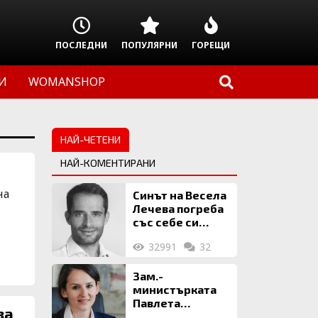
ПОСЛЕДНИ
ПОПУЛЯРНИ
ГОРЕЩИ
И
WOMANSHOP
НАЙ-ЧЕТЕНИ
НАЙ-КОМЕНТИРАНИ
на
Синът на Весела
Лечева погреба
със себе си
биткойни за 2
32991
32
млн. евро
Зам.-
министърката
Павлета
ва
Пеловска