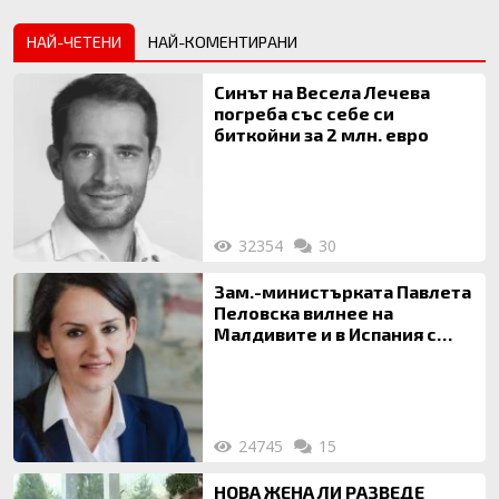
НАЙ-ЧЕТЕНИ
НАЙ-КОМЕНТИРАНИ
Синът на Весела Лечева
погреба със себе си
биткойни за 2 млн. евро
32354
30
Зам.-министърката Павлета
Пеловска вилнее на
Малдивите и в Испания с
богата любовница – брокер
на недвижими имоти
24745
15
НОВА ЖЕНА ЛИ РАЗВЕДЕ