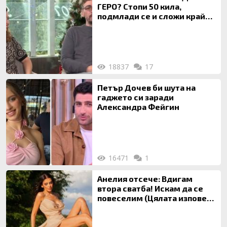
ГЕРО? Стопи 50 кила,
подмлади се и сложи край
на 20-годишен брак
18837
17
Петър Дочев би шута на
гаджето си заради
Александра Фейгин
16471
1
Анелия отсече: Вдигам
втора сватба! Искам да се
повеселим (Цялата изповед
ТУК)