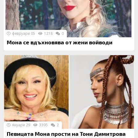
февруари 05
1218
0
Мона се вдъхновява от жени войводи
януари 29
3395
2
Певицата Мона прости на Тони Димитрова