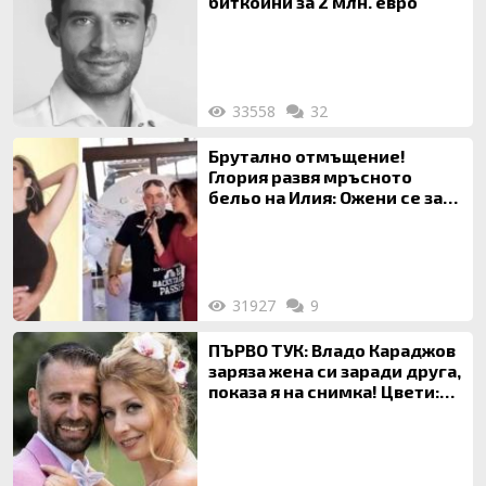
биткойни за 2 млн. евро
33558
32
Брутално отмъщение!
Глория развя мръсното
бельо на Илия: Ожени се за
120 кг жена, заряза Симона,
за да гледа чуждо дете!
31927
9
ПЪРВО ТУК: Владо Караджов
заряза жена си заради друга,
показа я на снимка! Цвети:
Ти си фалшив герой!