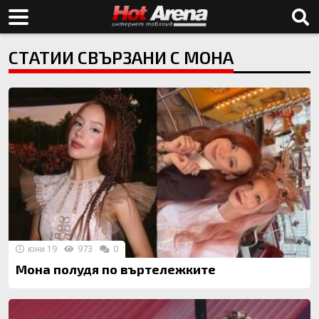
СТАТИИ СВЪРЗАНИ С МОНА
юни 19
973
0
Мона полудя по въртележките