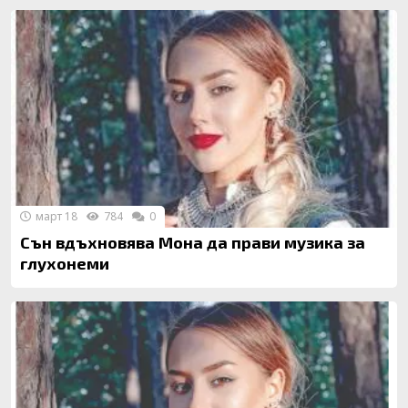
март 18
784
0
Сън вдъхновява Мона да прави музика за
глухонеми