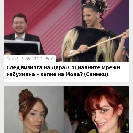
май 12
15015
6
След визията на Дара: Социалните мрежи
избухнаха – копие на Мона? (Снимки)