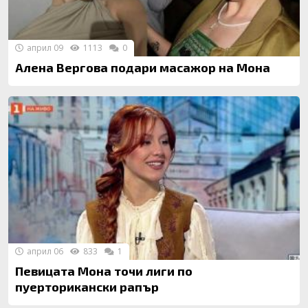
април 09
1113
0
Алена Вергова подари масажор на Мона
април 06
833
1
Певицата Мона точи лиги по
пуерторикански рапър