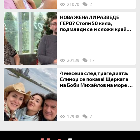
21070
2
НОВА ЖЕНА ЛИ РАЗВЕДЕ
ГЕРО? Стопи 50 кила,
подмлади се и сложи край
на 20-годишен брак
20139
17
4 месеца след трагедията:
Елинор се показа! Щерката
на Боби Михайлов на море с
майка си
17948
7