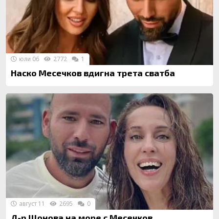
юли 06
2772
1
Наско Месечков вдигна трета сватба
август 11
2695
0
Д-р Щонова на море с Месечков