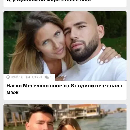
юни 16
10850
1
Наско Месечков поне от 8 години не е спал с
мъж