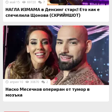
май 15
69720
7
НАГЛА ИЗМАМА в Денсинг старс! Ето как е
спечелила Щонова (СКРИЙНШОТ)
април 10
30870
2
Наско Месечков опериран от тумор в
мозъка