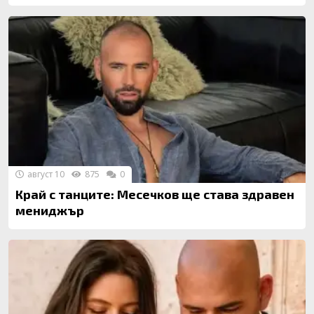
август 10
875
0
Край с танците: Месечков ще става здравен
мениджър