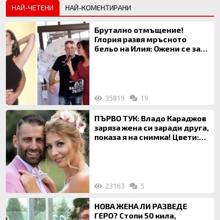
НАЙ-ЧЕТЕНИ
НАЙ-КОМЕНТИРАНИ
Брутално отмъщение!
Глория развя мръсното
бельо на Илия: Ожени се за
120 кг жена, заряза Симона,
за да гледа чуждо дете!
35819
19
ПЪРВО ТУК: Владо Караджов
заряза жена си заради друга,
показа я на снимка! Цвети:
Ти си фалшив герой!
23163
5
НОВА ЖЕНА ЛИ РАЗВЕДЕ
ГЕРО? Стопи 50 кила,