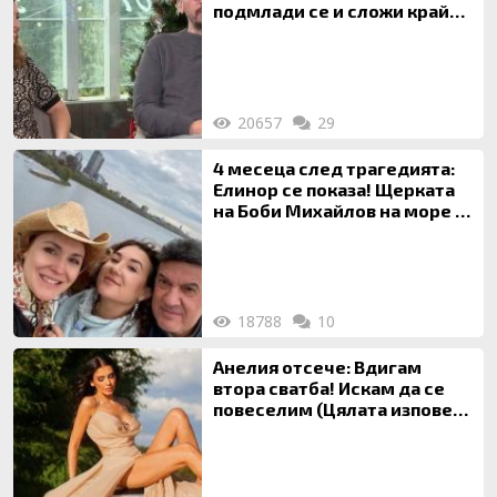
подмлади се и сложи край
на 20-годишен брак
20657
29
4 месеца след трагедията:
Елинор се показа! Щерката
на Боби Михайлов на море с
майка си
18788
10
Анелия отсече: Вдигам
втора сватба! Искам да се
повеселим (Цялата изповед
ТУК)