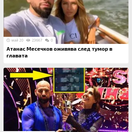
май 20
23667
0
Атанас Месечков оживява след тумор в
главата