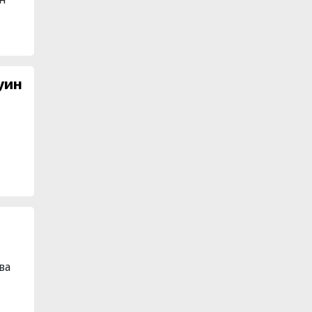
Хелуин
.
ва