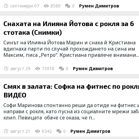
септември 07
8589
0
Румен Димитров
Снахата на Илияна Йотова с рокля за 6
стотака (Снимки)
Синът на Илияна Йотова Марин и снаха й Кристиана
вдигнаха парти по случай прохождането на сина им
Максим, писа „Ретро“. Кристиана привлече внимани..
август 29
15918
0
Румен Димитров
Смях в залата: Софка на фитнес по рокл
ВИДЕО
Софи Маринова спонтанно реши да отиде на фитнес и
направи с рокля, като пусна из социалните мрежи за
клип. Певицата обаче се оказа, че п...
август 21
6342
0
Румен Димитров