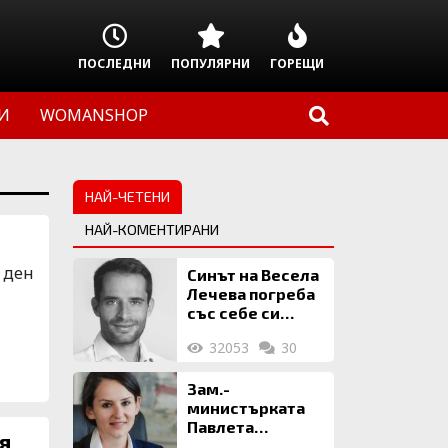
ПОСЛЕДНИ
ПОПУЛЯРНИ
ГОРЕЩИ
И
WOMANSHOP
НАЙ-ЧЕТЕНИ
НАЙ-КОМЕНТИРАНИ
 ден
Синът на Весела
д
Лечева погреба
със себе си
биткойни за 2
32053
30
млн. евро
Зам.-
министърката
Павлета
я
Пеловска