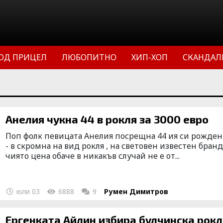
ОД ПРИЦЕЛ
ЛЮБОПИТНО
ХИП-ХОП
СКАНДАЛ
Анелия чукна 44 в рокля за 3000 евро
Поп фолк певицата Анелия посрещна 44 ия си рожден
- в скромна на вид рокля , на световен известен бран
чиято цена обаче в никакъв случай не е от...
юли 03
6888
9
Румен Димитров
Ергенката Айлин избира булчинска рокл