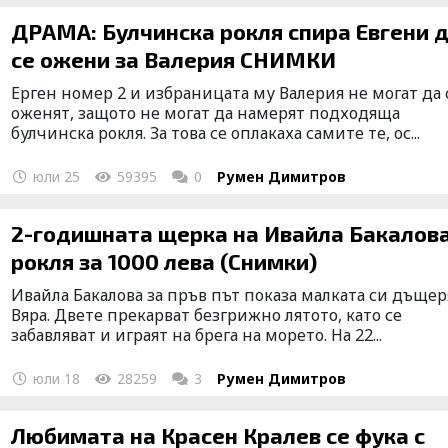
ДРАМА: Булчинска рокля спира Евгени 
се ожени за Валерия СНИМКИ
Ерген номер 2 и избраницата му Валерия не могат да 
оженят, защото не могат да намерят подходяща
булчинска рокля. За това се оплакаха самите те, ос...
юли 25
59395
0
Румен Димитров
2-годишната щерка на Ивайла Бакалова
рокля за 1000 лева (Снимки)
Ивайла Бакалова за пръв път показа малката си дъщер
Вяра. Двете прекарват безгрижно лятото, като се
забавляват и играят на брега на морето. На 22...
юли 18
28259
3
Румен Димитров
Любимата на Красен Кралев се фука с