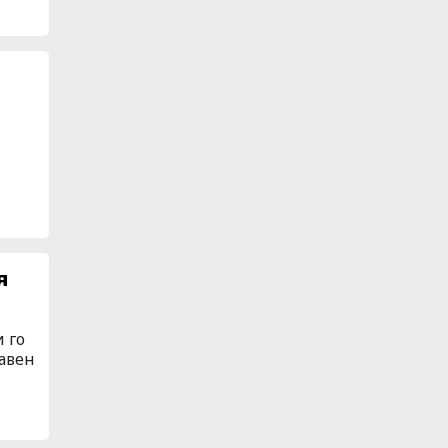
.
я
 го
бавен