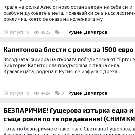
Краля на фолка Азис отново остана верен на себе си и
разбуни духовете в нета, появявайки се в къса ластич
рокличка, която се оказа на колежката му...
август 16
4823
1
Румен Димитров
Капитонова блести с рокля за 1500 евро
Звездната кариера на първата победителка от "Ерген
Виктория Капитонова продължава с пълна сила.
Красавицата, родена в Русия, се изфука с дреха...
август 16
4424
0
Румен Димитров
БЕЗПАРИЧИЕ! Гущерова изтърка една и
съща рокля по тв предавания! (СНИМКИ
Тотално безпаричие е налегнало Светлана Гущерова, 
Василева. Екссъпругата на фалиралия милионерски с