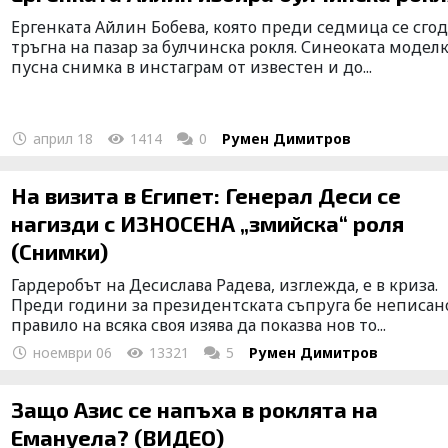
Ергенката Айлин Бобева, която преди седмица се сгод
тръгна на пазар за булчинска рокля. Синеоката модел
пусна снимка в инстаграм от известен и до...
април 18
1414
0
Румен Димитров
На визита в Египет: Генерал Деси се
нагизди с ИЗНОСЕНА „змийска“ роля
(Снимки)
Гардеробът на Десислава Радева, изглежда, е в криза.
Преди години за президентската съпруга бе неписан
правило на всяка своя изява да показва нов то...
ноември 06
13321
5
Румен Димитров
Защо Азис се напъха в роклята на
Емануела? (ВИДЕО)