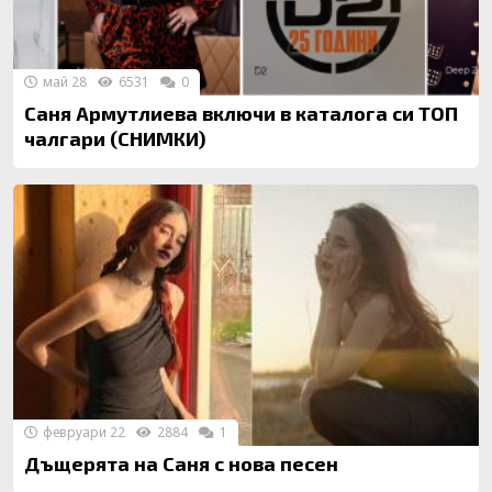
май 28
6531
0
Саня Армутлиева включи в каталога си ТОП
чалгари (СНИМКИ)
февруари 22
2884
1
Дъщерята на Саня с нова песен