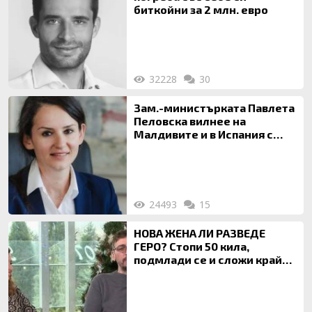
биткойни за 2 млн. евро
32228
30
Зам.-министърката Павлета
Пеловска вилнее на
Малдивите и в Испания с
богата любовница – брокер
на недвижими имоти
24493
15
НОВА ЖЕНА ЛИ РАЗВЕДЕ
ГЕРО? Стопи 50 кила,
подмлади се и сложи край
на 20-годишен брак