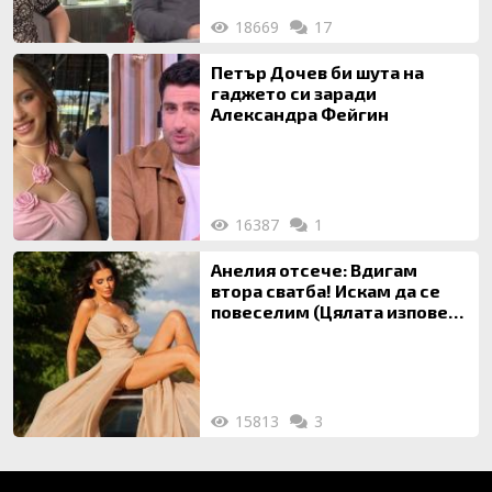
18669
17
Петър Дочев би шута на
гаджето си заради
Александра Фейгин
16387
1
Анелия отсече: Вдигам
втора сватба! Искам да се
повеселим (Цялата изповед
ТУК)
15813
3