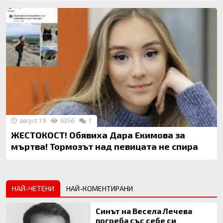
август 19
6356
1
ЖЕСТОКОСТ! Обявиха Дара Екимова за
мъртва! Тормозът над певицата не спира
НАЙ-ЧЕТЕНИ
НАЙ-КОМЕНТИРАНИ
Синът на Весела Лечева
погреба със себе си