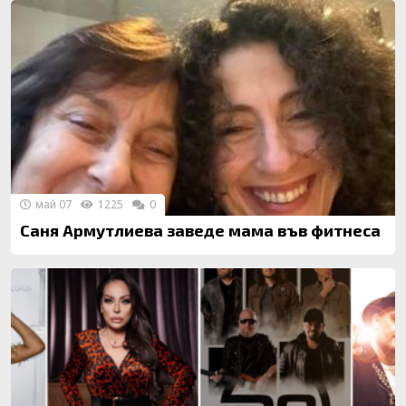
май 07
1225
0
Саня Армутлиева заведе мама във фитнеса