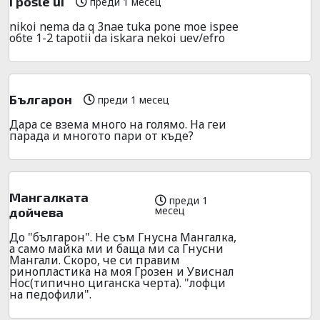
i posle ui
преди 1 месец
nikoi nema da q 3nae tuka pone moe ispee
o6te 1-2 tapotii da iskara nekoi uev/efro
Българон
преди 1 месец
Дара се взема много на голямо. На геи
парада и многото пари от къде?
Мангалката
преди 1
месец
дойчева
До "българон". Не съм Гнусна Мангалка,
а само майка ми и баща ми са Гнусни
Мангали. Скоро, че си правим
ринопластика на моя Грозен и Увиснал
Нос(типично циганска черта). "лофци
на педофили".