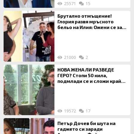
25571
15
Брутално отмъщение!
Глория развя мръсното
бельо на Илия: Ожени се за
120 кг жена, заряза Симона,
за да гледа чуждо дете!
21000
2
НОВА ЖЕНА ЛИ РАЗВЕДЕ
ГЕРО? Стопи 50 кила,
подмлади се и сложи край
на 20-годишен брак
19572
17
Петър Дочев би шута на
гаджето си заради