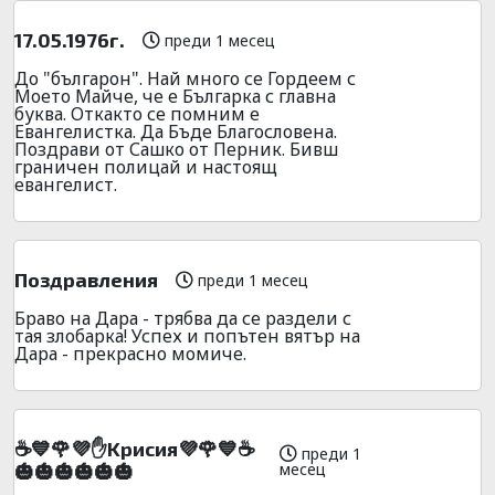
17.05.1976г.
преди 1 месец
До "българон". Най много се Гордеем с
Моето Майче, че е Българка с главна
буква. Откакто се помним е
Евангелистка. Да Бъде Благословена.
Поздрави от Сашко от Перник. Бивш
граничен полицай и настоящ
евангелист.
Поздравления
преди 1 месец
Браво на Дара - трябва да се раздели с
тая злобарка! Успех и попътен вятър на
Дара - прекрасно момиче.
☕💙🌹💜✋Kpиcия💜🌹💙☕
преди 1
месец
🎃🎃🎃🎃🎃🎃