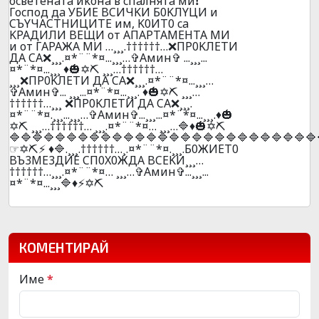
ocвeтeнaтa иkoнa в cпaлнятa ми❗
Гocпoд дa УБИЕ BCИЧKИ Б0KЛYЦИ и
CЪYЧACTHИЦИTE им, K0ИT0 ca
KPAДИЛИ BEЩИ oт AПAPTAМEHTA MИ
и oт ГAPAЖA МИ …¸¸¸.††††††…❌ПP0KЛEТИ
ДA CA❌¸¸¸.¤*¨¨*¤...¸¸¸…✞Амин✞ ...¸¸¸...
¤*¨*¤...¸¸¸ ♦️🎃✡️⛏️ ¸¸¸…††††††…
¸¸¸❌ПP0KЛEТИ ДA CA❌¸¸¸.¤*¨¨*¤...¸¸¸…
✞Амин✞... ¸¸¸...¤*¨*¤...¸¸¸. ♦️🎃✡️⛏️ ¸¸¸…
††††††…¸¸¸ ❌ПP0KЛEТИ ДA CA❌¸¸¸.
¤*¨¨*¤.¸¸¸...¸¸¸…✞Амин✞...¸¸¸...¤*¨*¤...¸¸¸.♦️🎃
✡️⛏️ ¸¸¸…††††††… ¸¸¸.¤*¨¨*¤… ¸¸¸…🔷♦️🎃✡️⛏️
🔷🔷🔷🔷🔷🔷🔷🔷🔷🔷🔷🔷🔷🔷🔷🔷🔷🔷🔷🔷🔷🔷🔷🔷🔷🔷🔷
☞✡️⛏️⚡ ♦️🔷.¸¸¸.††††††…¸.¤*¨¨*¤.¸¸¸.Б0ЖИET0
BЪ3ME3ДИE CП0X0ЖДA BCEKИ¸¸¸…
††††††…¸¸¸.¤*¨¨*¤… ¸¸¸…✞Амин✞...¸¸¸...
¤*¨*¤...¸¸¸🔷♦️⚡✡️⛏️
КОМЕНТИРАЙ
Име
*