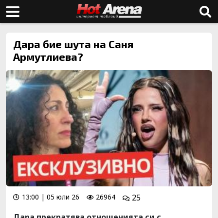
Дара бие шута на Саня
Армутлиева?
13:00 | 05 юли 26
26964
25
Дара прекратява отношенията си с