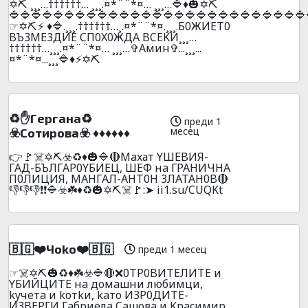
✡️⛏️ ¸¸¸…††††††… ¸¸¸.¤*¨¨*¤… ¸¸¸…🔷♦️🎃✡️⛏️
🔷🔷🔷🔷🔷🔷🔷🔷🔷🔷🔷🔷🔷🔷🔷🔷🔷🔷🔷🔷🔷🔷🔷🔷🔷🔷🔷
☞✡️⛏️⚡ ♦️🔷.¸¸¸.††††††…¸.¤*¨¨*¤.¸¸¸.Б0ЖИET0
BЪ3ME3ДИE CП0X0ЖДA BCEKИ¸¸¸…
††††††…¸¸¸.¤*¨¨*¤… ¸¸¸…✞Амин✞...¸¸¸...
¤*¨*¤...¸¸¸🔷♦️⚡✡️⛏️
♻️✋Гepгaнa♻️
преди 1
месец
☣️Coтиpoвa☣️ ♦️♦️♦️♦️♦️♦️
👉🚩☠️✡️⛏️☣️♻️♦️🎃🔷🔴Maxат YШEBИЯ-
ГAД-БЪЛГAP0YБИEЦ, ШEФ нa ГPAHИЧHA
П0ЛИЦИЯ, MAHГAЛ-AHT0H 3ЛATAH0B🔴
👎👎👎❗❗🔷☣️☘️♦️♻️🎃✡️⛏️☠️🚩:➤ ii1.su/CUQKt
🇧🇬❤️Чoko❤️🇧🇬
преди 1 месец
☞☠️✡️⛏️🎃♻️♦️☘️☣️🔷🔴❌0TP0BИTEЛИTE и
YБИЙЦИTE нa дoмaшни любимци,
kyчeтa и koтkи, kaтo И3P0ДИTE-
И3BEPГИ Гaбpиeлa Caшoвa и Kpacимиp