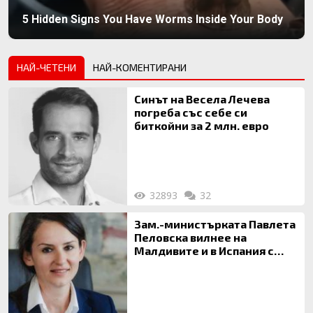
5 Hidden Signs You Have Worms Inside Your Body
НАЙ-ЧЕТЕНИ
НАЙ-КОМЕНТИРАНИ
Синът на Весела Лечева
погреба със себе си
биткойни за 2 млн. евро
32893
32
Зам.-министърката Павлета
Пеловска вилнее на
Малдивите и в Испания с
богата любовница – брокер
на недвижими имоти