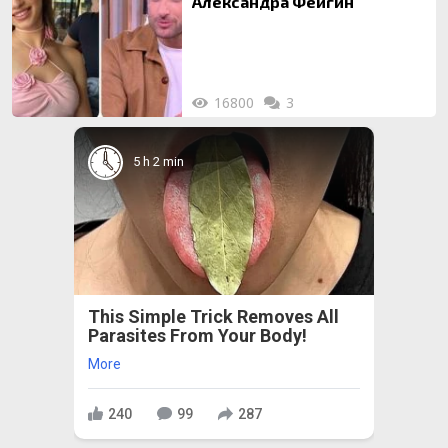
Александра Фейгин
16800
3
5 h 2 min
This Simple Trick Removes All
Parasites From Your Body!
More
240
99
287