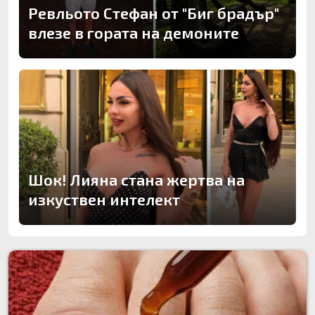
Ревльото Стефан от "Биг брадър"
влезе в гората на демоните
Шок! Лияна стана жертва на
изкуствен интелект