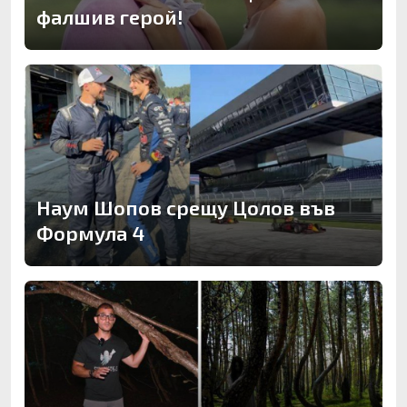
фалшив герой!
Наум Шопов срещу Цолов във
Формула 4