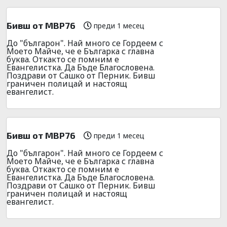
Бивш от МВР76
преди 1 месец
До "българон". Най много се Гордеем с
Моето Майче, че е Българка с главна
буква. Откакто се помним е
Евангелистка. Да Бъде Благословена.
Поздрави от Сашко от Перник. Бивш
граничен полицай и настоящ
евангелист.
Бивш от МВР76
преди 1 месец
До "българон". Най много се Гордеем с
Моето Майче, че е Българка с главна
буква. Откакто се помним е
Евангелистка. Да Бъде Благословена.
Поздрави от Сашко от Перник. Бивш
граничен полицай и настоящ
евангелист.