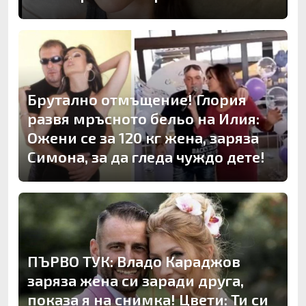
Брутално отмъщение! Глория
развя мръсното бельо на Илия:
Ожени се за 120 кг жена, заряза
Симона, за да гледа чуждо дете!
ПЪРВО ТУК: Владо Караджов
заряза жена си заради друга,
показа я на снимка! Цвети: Ти си