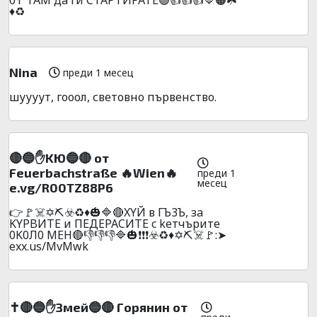
♦️♻️
Nina
преди 1 месец
шуууут, гооол, световно първенство.
🔴🔵✋KЮ🔵🔴 oт
Feuerbachstraße 🔥Wien🔥
преди 1
месец
e.vg/R00TZ88P6
👉🚩☠️✡️⛏️☣️♻️♦️🎃🔷🔴XYЙ в ГЪ3Ъ, зa
KYPBИTE и ПEДEPACИTE c keтчъpите
0K0Л0 MEH🔴👎👎👎🔷🎃❗❗❗☣️♻️♦️✡️⛏️☠️🚩:➤
exx.us/MvMwk
✝️🔴🔵✋Змeй🔵🔴 Гopянин oт