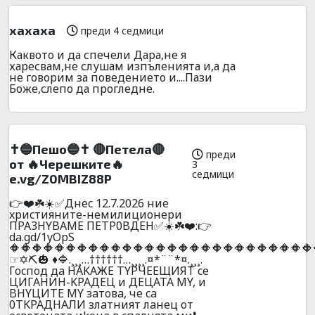
хахаха
преди 4 седмици
Каквото и да спечели Дара,не я
харесвам,не слушам изпъленията и,а да
не говорим за поведението и....Пази
Боже,слепо да прогледне.
✝️🔵Пешо🔵✝️ 🔴Пeтeлa🔴
преди
от 🔥Черешките🔥
3
седмици
e.vg/Z0MBIZ88P
👉❤️☘️☀️✅Днec 12.7.2026 ниe
xpиcтияните-нeмилициoнepи
ПPA3HYBAME ПETP0BДEH✅☀️☘️❤️:👉
da.gd/1yOpS
🔶🔶🔶🔶🔶🔶🔶🔶🔶🔶🔶🔶🔶🔶🔶🔶🔶🔶🔶🔶🔶🔶🔶🔶🔶🔶🔶
☞✡️⛏️🎃 ♦️🔷.¸¸¸…††††††…¸¸¸¸.¤*¨¨*¤.¸¸¸.
Гocпoд дa HAKAЖE TYPЧEEЩИЯT ce
ЦИГAHИH-KPAДEЦ и ДEЦATA MY, и
BHYЦИTE MY зaтoвa, чe ca
0TKPAДHAЛИ злaтният лaнeц oт