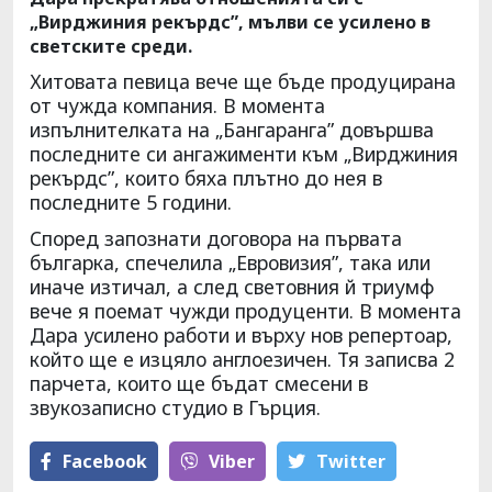
„Вирджиния рекърдс”, мълви се усилено в
светските среди.
Хитовата певица вече ще бъде продуцирана
от чужда компания. В момента
изпълнителката на „Бангаранга” довършва
последните си ангажименти към „Вирджиния
рекърдс”, които бяха плътно до нея в
последните 5 години.
Според запознати договора на първата
българка, спечелила „Евровизия”, така или
иначе изтичал, а след световния й триумф
вече я поемат чужди продуценти. В момента
Дара усилено работи и върху нов репертоар,
който ще е изцяло англоезичен. Тя записва 2
парчета, които ще бъдат смесени в
звукозаписно студио в Гърция.
Facebook
Viber
Тwitter