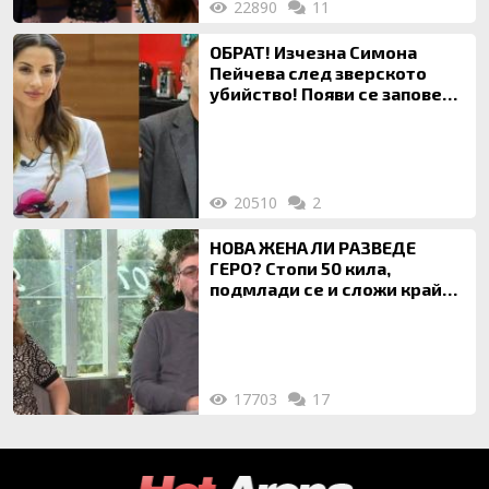
22890
11
ОБРАТ! Изчезна Симона
Пейчева след зверското
убийство! Появи се заповед
за локализирането й
20510
2
НОВА ЖЕНА ЛИ РАЗВЕДЕ
ГЕРО? Стопи 50 кила,
подмлади се и сложи край
на 20-годишен брак
17703
17