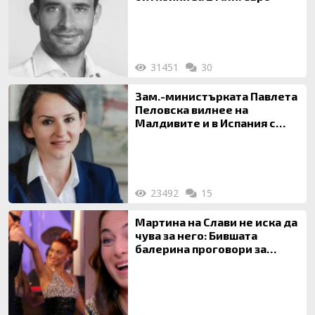
31451
30
Зам.-министърката Павлета
Пеловска вилнее на
Малдивите и в Испания с
богата любовница – брокер
на недвижими имоти
23492
15
Мартина на Слави не иска да
чува за него: Бившата
балерина проговори за
живота си с Дългия