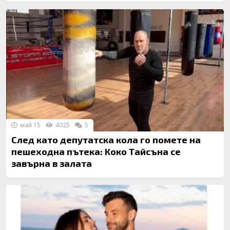
май 15
4025
5
След като депутатска кола го помете на
пешеходна пътека: Коко Тайсъна се
завърна в залата