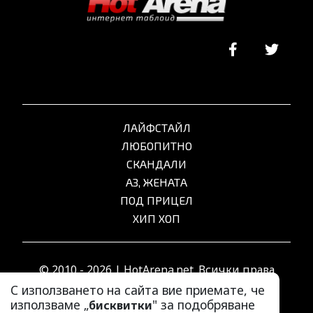
ЛАЙФСТАЙЛ
ЛЮБОПИТНО
СКАНДАЛИ
АЗ, ЖЕНАТА
ПОД ПРИЦЕЛ
ХИП ХОП
© 2010 - 2026 | HotArena.net. Всички права
запазени.
С използването на сайта вие приемате, че
използваме „
" за подобряване
бисквитки