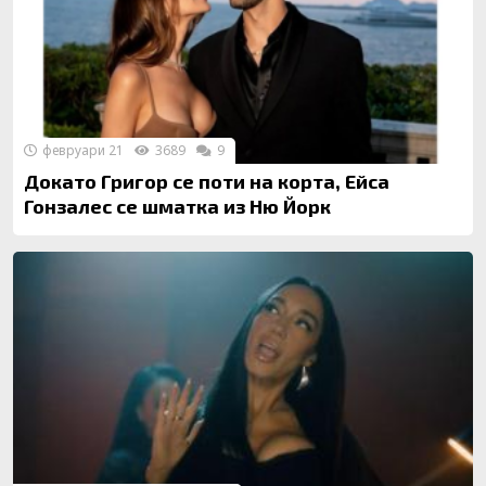
февруари 21
3689
9
Докато Григор се поти на корта, Ейса
Гонзалес се шматка из Ню Йорк