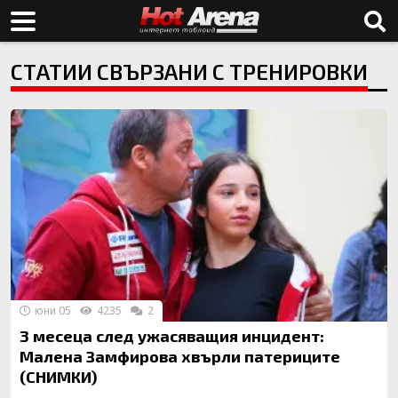
СТАТИИ СВЪРЗАНИ С ТРЕНИРОВКИ
юни 05
4235
2
3 месеца след ужасяващия инцидент:
Малена Замфирова хвърли патериците
(СНИМКИ)