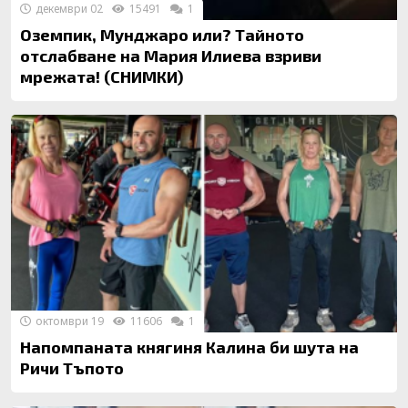
декември 02
15491
1
Оземпик, Мунджаро или? Тайното
отслабване на Мария Илиева взриви
мрежата! (СНИМКИ)
октомври 19
11606
1
Напомпаната княгиня Калина би шута на
Ричи Тъпото