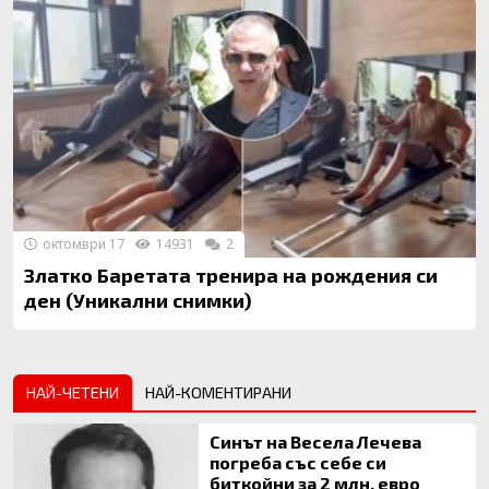
октомври 17
14931
2
Златко Баретата тренира на рождения си
ден (Уникални снимки)
НАЙ-ЧЕТЕНИ
НАЙ-КОМЕНТИРАНИ
Синът на Весела Лечева
погреба със себе си
биткойни за 2 млн. евро