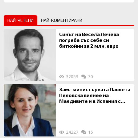
НАЙ-ЧЕТЕНИ
НАЙ-КОМЕНТИРАНИ
Синът на Весела Лечева
погреба със себе си
биткойни за 2 млн. евро
32053
30
Зам.-министърката Павлета
Пеловска вилнее на
Малдивите и в Испания с
богата любовница – брокер
на недвижими имоти
24227
15