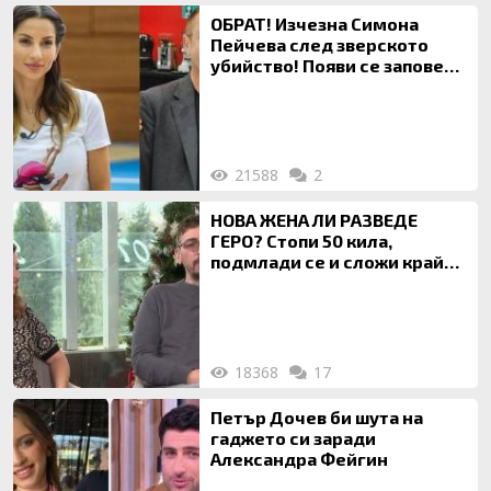
ОБРАТ! Изчезна Симона
Пейчева след зверското
убийство! Появи се заповед
за локализирането й
21588
2
НОВА ЖЕНА ЛИ РАЗВЕДЕ
ГЕРО? Стопи 50 кила,
подмлади се и сложи край
на 20-годишен брак
18368
17
Петър Дочев би шута на
гаджето си заради
Александра Фейгин