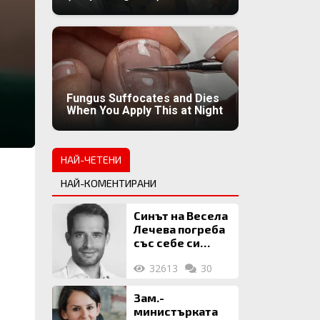
Fungus Suffocates and Dies
When You Apply This at Night
НАЙ-ЧЕТЕНИ
НАЙ-КОМЕНТИРАНИ
Синът на Весела
Лечева погреба
със себе си
биткойни за 2
32613
30
млн. евро
Зам.-
министърката