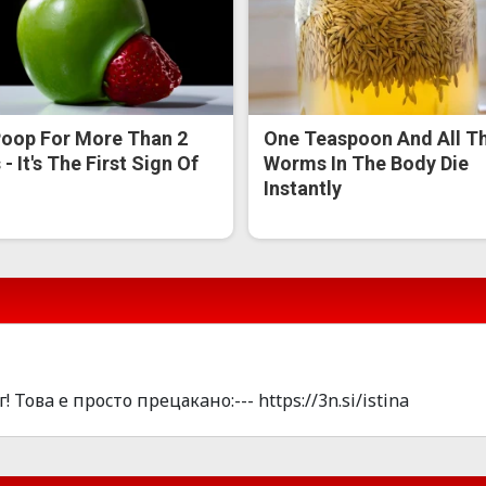
oop For More Than 2
One Teaspoon And All T
- It's The First Sign Of
Worms In The Body Die
Instantly
овa е пpоcто пpецакaнo:--- https://3n.si/istina