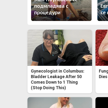
подмладява с
Ев
процедури
се 
Gynecologist in Columbus:
Fung
Bladder Leakage After 50
Dies
Comes Down to 1 Thing
(Stop Doing This)