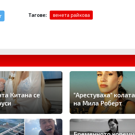
Тагове:
венета райкова
r
нта Китана се
"Арестуваха" колата
руси
на Мила Роберт
Бременното коремч