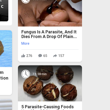
 с
Fungus Is A Parasite, And It
Dies From A Drop Of Plain...
More
276
65
157
om
7 h 38 min
ation
5 Parasite-Causing Foods