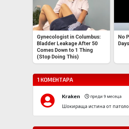
Gynecologist in Columbus:
No P
Bladder Leakage After 50
Days 
Comes Down to 1 Thing
(Stop Doing This)
1 КОМЕНТАРА
Kraken
преди 9 месеца
Шoкиpащa иcтинa от пaтолог! Т