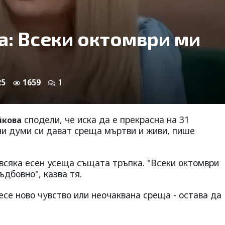
а: Всеки октомври ми
25
1659
1
сподели, че иска да е прекрасна на 31
йкова
йни думи си дават среща мъртви и живи, пише
всяка есен усеща същата тръпка. "Всеки октомври
ъдбовно", казва тя.
есе ново чувство или неочаквана среща - остава да