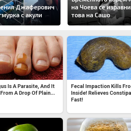
гения Джаферович
на Чоева се изравни
гмурка с акули
това на Сашо
us Is A Parasite, And It
Fecal Impaction Kills Fr
 From A Drop Of Plain...
Inside! Relieves Constip
Fast!