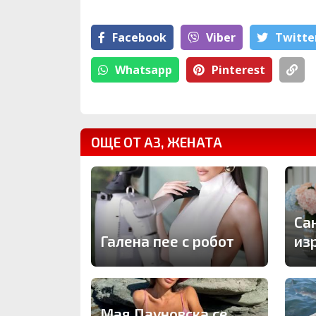
Facebook
Viber
Тwitte
Whatsapp
Pinterest
ОЩЕ ОТ АЗ, ЖЕНАТА
Са
Галена пее с робот
из
Мая Пауновска се