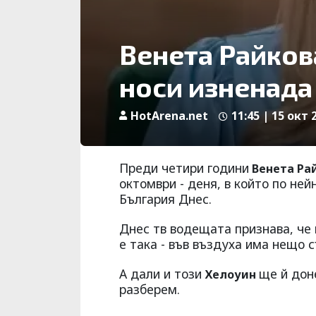
Венета Райков
носи изненада
HotArena.net
11:45 | 15 окт 
Преди четири години
Венета Ра
октомври - деня, в който по не
България Днес.
Днес тв водещата признава, че 
е така - във въздуха има нещо с
А дали и този
ще й дон
Хелоуин
разберем.