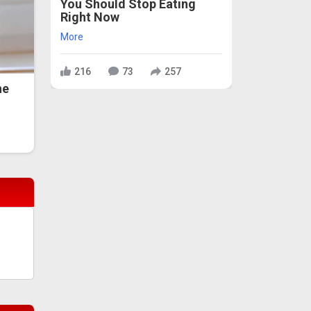
You Should Stop Eating
Right Now
More
216
73
257
he